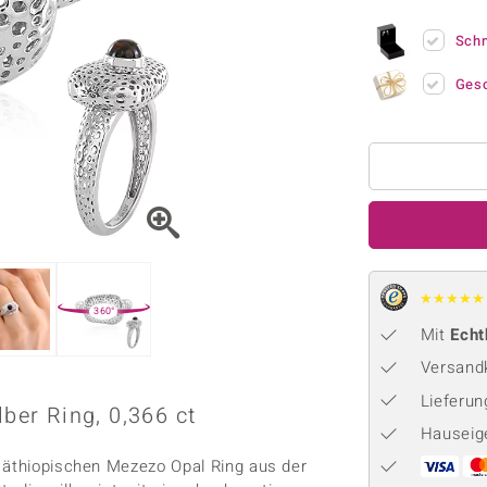
Onyx
Peridot
ns
♦ Silberhalsketten
TPC
Rhodolith
Spektro
Sch
k
♦ Silberohrringe
Trends & Classics
Türkis
Turmal
♦ Silberanhänger
Vitale Minerale
Ges
n
Platinschmuck
Blau
Grün
★
★
★
★
★
360°
Mit
Echt
Versandk
Lieferu
lber Ring, 0,366 ct
Hauseig
m äthiopischen Mezezo Opal Ring aus der