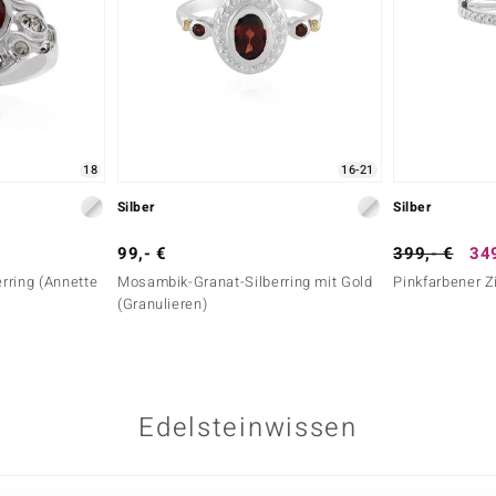
18
16-21
Silber
Silber
99,- €
399,- €
349
rring (Annette
Mosambik-Granat-Silberring mit Gold
Pinkfarbener Z
(Granulieren)
Edelsteinwissen