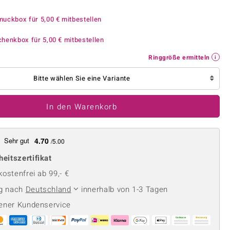
Perle
Ringgröße ermitteln
lith
Spinell
muckbox für
5,00 €
mitbestellen
in
Zirkon
chenkbox für
5,00 €
mitbestellen
Ringgröße ermitteln
Gelb
Bitte wählen Sie eine Variante
In den Warenkorb
Sehr gut
4.70
/5.00
heitszertifikat
ostenfrei ab 99,- €
ng nach
Deutschland
innerhalb von 1-3 Tagen
ener Kundenservice