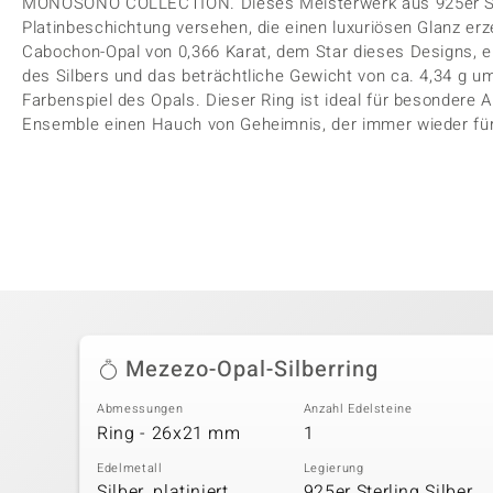
MONOSONO COLLECTION. Dieses Meisterwerk aus 925er Sterl
Platinbeschichtung versehen, die einen luxuriösen Glanz er
Cabochon-Opal von 0,366 Karat, dem Star dieses Designs, er
des Silbers und das beträchtliche Gewicht von ca. 4,34 g
Farbenspiel des Opals. Dieser Ring ist ideal für besondere 
Ensemble einen Hauch von Geheimnis, der immer wieder fü
Mezezo-Opal-Silberring
Abmessungen
Anzahl Edelsteine
Ring - 26x21 mm
1
Edelmetall
Legierung
Silber, platiniert
925er Sterling Silber