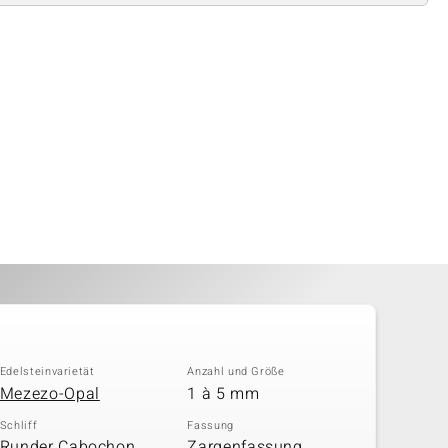
Edelsteinvarietät
Anzahl und Größe
Mezezo-Opal
1 à 5 mm
Schliff
Fassung
Runder Cabochon,
Zargenfassung