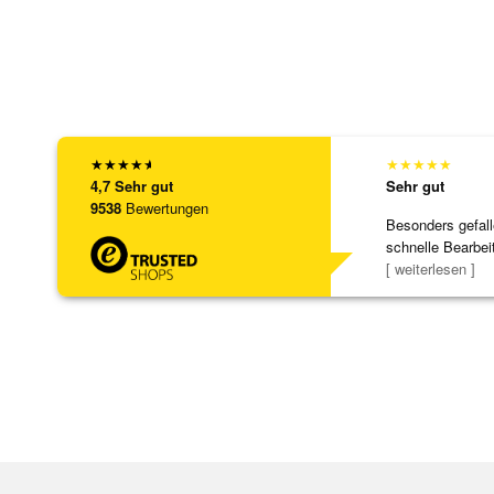
★
★
★
★
★
★
★
★
★
★
4,7
Sehr gut
Sehr gut
9538
Bewertungen
Besonders gefall
schnelle Bearbei
Bearbeitun
[ weiterlesen ]