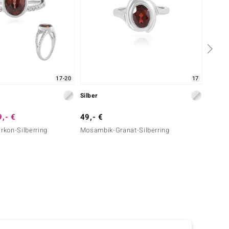
17-20
17
Silber
Gold
,- €
49,- €
999,-
irkon-Silberring
Mosambik-Granat-Silberring
Rift V