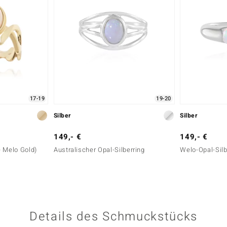
17-19
19-20
Silber
Silber
149,- €
149,- €
e Melo Gold)
Australischer Opal-Silberring
Welo-Opal-Silb
Details des Schmuckstücks