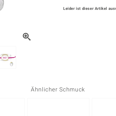
Onyx
Peridot
ns
♦ Silberhalsketten
TPC
Rhodolith
Spektro
Leider ist dieser Artikel aus
k
♦ Silberohrringe
Trends & Classics
Türkis
Turmal
♦ Silberanhänger
Vitale Minerale
n
Platinschmuck
Blau
Grün
360°
Ähnlicher Schmuck