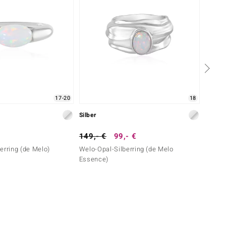
17-20
18
Silber
Silber
149,- €
99,- €
249,-
erring (de Melo)
Welo-Opal-Silberring (de Melo
Austra
Essence)