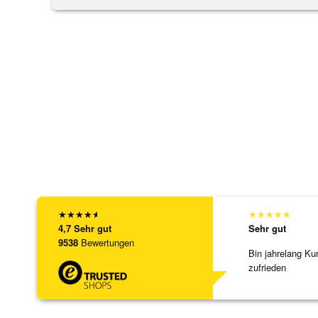
★
★
★
★
★
★
★
★
★
★
4,7
Sehr gut
Sehr gut
9538
Bewertungen
Bin jahrelang Ku
zufrieden