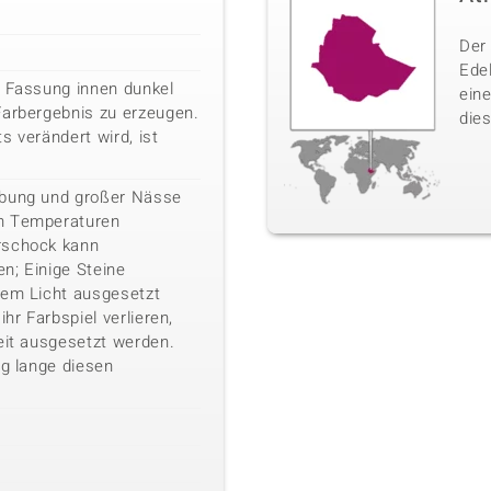
Der 
Ede
e Fassung innen dunkel
ein
Farbergebnis zu erzeugen.
dies
s verändert wird, ist
ebung und großer Nässe
n Temperaturen
rschock kann
n; Einige Steine
kem Licht ausgesetzt
ihr Farbspiel verlieren,
eit ausgesetzt werden.
ig lange diesen