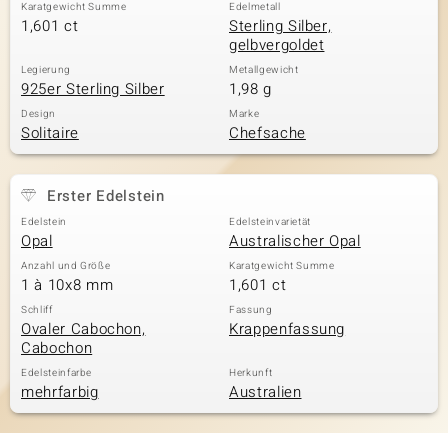
Karatgewicht Summe
Edelmetall
1,601 ct
Sterling Silber,
gelbvergoldet
Legierung
Metallgewicht
925er Sterling Silber
1,98 g
Design
Marke
Solitaire
Chefsache
Erster Edelstein
Edelstein
Edelsteinvarietät
Opal
Australischer Opal
Anzahl und Größe
Karatgewicht Summe
1 à 10x8 mm
1,601 ct
Schliff
Fassung
Ovaler Cabochon,
Krappenfassung
Cabochon
Edelsteinfarbe
Herkunft
mehrfarbig
Australien