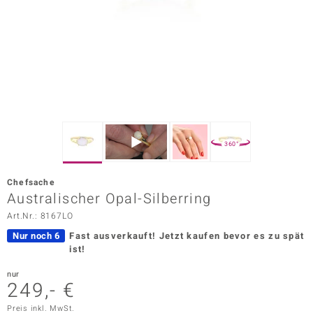
ors Edition
ana
Prince Designs
o
360°
Chic
Chefsache
insell
Australischer Opal-Silberring
Art.Nr.: 8167LO
n Vogue
Nur noch 6
Fast ausverkauft!
Jetzt kaufen bevor es zu spät
 Show
ist!
o Paraíso
nur
249,- €
Classics
Preis inkl. MwSt.