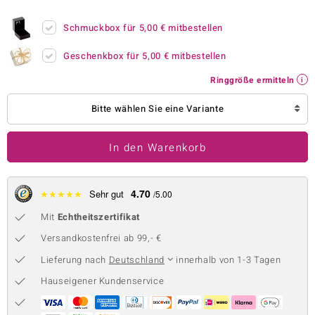
 JUWELO
Schmuckbox für
5,00 €
mitbestellen
remonti
Geschenkbox für
5,00 €
mitbestellen
uca
Ringgröße ermitteln
no Collection
Bitte wählen Sie eine Variante
ENTS BY DE MELO
In den Warenkorb
va
otenier
4.70
★
★
★
★
★
Sehr gut
/5.00
Mit
Echtheitszertifikat
 1894 Collection
Versandkostenfrei ab 99,- €
Lieferung nach
Deutschland
innerhalb von 1-3 Tagen
ana
Hauseigener Kundenservice