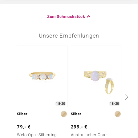
Zum Schmuckstück
Unsere Empfehlungen
-25%
18-20
18-20
Silber
Silber
Silber
79,- €
299,- €
199,-
Welo-Opal-Silberring
Australischer Opal-
Welo-O