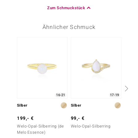
Zum Schmuckstück
Ähnlicher Schmuck
-30%
16-21
17-19
Silber
Silber
Silber
199,- €
99,- €
99,- 
Welo-Opal-Silberring (de
Welo-Opal-Silberring
Welo-O
Melo Essence)