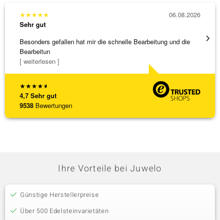
★
★
★
★
★
06.08.2026
★
★
★
Sehr gut
Sehr g
Besonders gefallen hat mir die schnelle Bearbeitung und die
Bin ja
Bearbeitun
[ weiterlesen ]
★
★
★
★
★
4,7
Sehr gut
9538
Bewertungen
Ihre Vorteile bei Juwelo
Günstige Herstellerpreise
Über 500 Edelsteinvarietäten