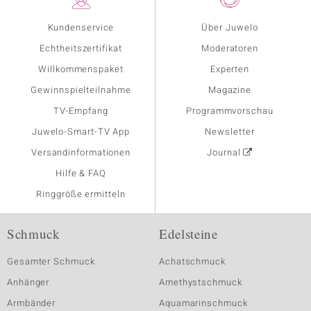
Kundenservice
Über Juwelo
Echtheitszertifikat
Moderatoren
Willkommenspaket
Experten
Gewinnspielteilnahme
Magazine
TV-Empfang
Programmvorschau
Juwelo-Smart-TV App
Newsletter
Versandinformationen
Journal
Hilfe & FAQ
Ringgröße ermitteln
Schmuck
Edelsteine
Gesamter Schmuck
Achatschmuck
Anhänger
Amethystschmuck
Armbänder
Aquamarinschmuck