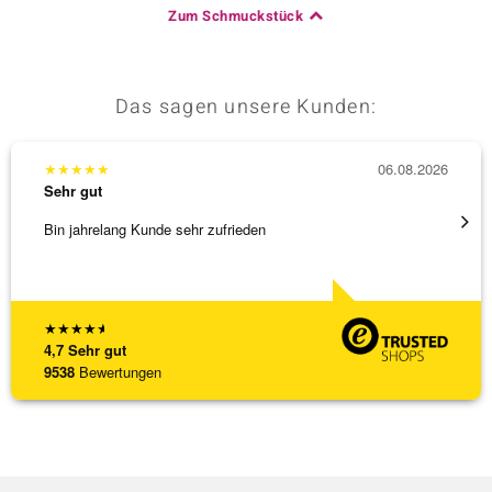
Zum Schmuckstück
Das sagen unsere Kunden:
★
★
★
★
★
06.08.2026
★
★
★
Sehr gut
Sehr g
Bin jahrelang Kunde sehr zufrieden
Top Qu
★
★
★
★
★
4,7
Sehr gut
9538
Bewertungen