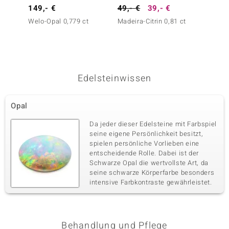
149,- €
49,- €
39,- €
199,-
Welo-Opal 0,779 ct
Madeira-Citrin 0,81 ct
Madaga
0,497 
Edelsteinwissen
Opal
Da jeder dieser Edelsteine mit Farbspiel
seine eigene Persönlichkeit besitzt,
spielen persönliche Vorlieben eine
entscheidende Rolle. Dabei ist der
Schwarze Opal die wertvollste Art, da
seine schwarze Körperfarbe besonders
intensive Farbkontraste gewährleistet.
Behandlung und Pflege