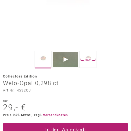
ors Edition
ana
Prince Designs
o
360°
Chic
Collectors Edition
insell
Welo-Opal 0,298 ct
Art.Nr.: 4532OJ
n Vogue
nur
 Show
29,- €
o Paraíso
Preis inkl. MwSt., zzgl.
Versandkosten
Classics
In den Warenkorb