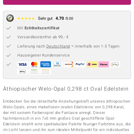
 JUWELO
4.70
★
★
★
★
★
Sehr gut
/5.00
remonti
Mit
Echtheitszertifikat
uca
Versandkostenfrei ab 99,- €
no Collection
Lieferung nach
Deutschland
innerhalb von 1-3 Tagen
Hauseigener Kundenservice
ENTS BY DE MELO
va
otenier
Äthiopischer Welo-Opal 0,298 ct Oval Edelstein
 1894 Collection
Entdecken Sie die rätselhafte Anziehungskraft unseres äthiopischen
Welo-Opals, eines makellosen ovalen Edelsteins von 0,298 Karat,
der mit seinem Farbenspiel die Fantasie anregt. Dieser
ana
fachmännisch in ein 7x5 mm großes Oval geschliffene Opal-
Edelstein strahlt eine spektakuläre Palette feuriger Farbtöne aus, die
im Licht tanzen und ihn zum idealen Mittelpunkt für ein individuelles