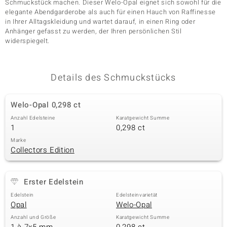
Schmuckstück machen. Dieser Welo-Opal eignet sich sowohl für die
elegante Abendgarderobe als auch für einen Hauch von Raffinesse
in Ihrer Alltagskleidung und wartet darauf, in einen Ring oder
Anhänger gefasst zu werden, der Ihren persönlichen Stil
& Classics
widerspiegelt.
Minerale
Details des Schmuckstücks
Welo-Opal 0,298 ct
Anzahl Edelsteine
Karatgewicht Summe
1
0,298 ct
Marke
Collectors Edition
Erster Edelstein
Edelstein
Edelsteinvarietät
Opal
Welo-Opal
Anzahl und Größe
Karatgewicht Summe