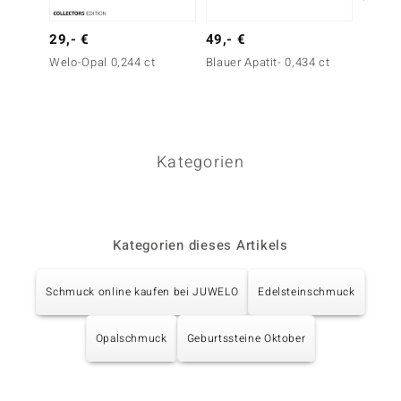
29,- €
49,- €
Silber
Welo-Opal 0,244 ct
Blauer Apatit- 0,434 ct
29,- 
Dinosa
Silberr
Kategorien
Kategorien dieses Artikels
Schmuck online kaufen bei JUWELO
Edelsteinschmuck
Opalschmuck
Geburtssteine Oktober