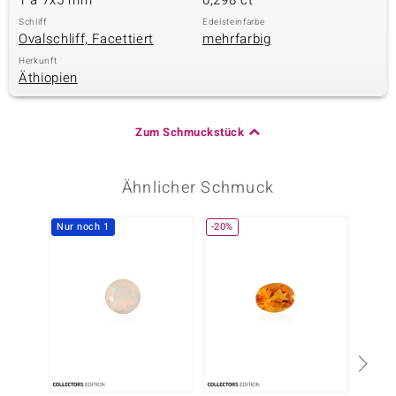
1 à 7x5 mm
0,298 ct
Schliff
Edelsteinfarbe
Ovalschliff, Facettiert
mehrfarbig
Herkunft
Äthiopien
Zum Schmuckstück
Ähnlicher Schmuck
Nur noch 1
-20%
-10%