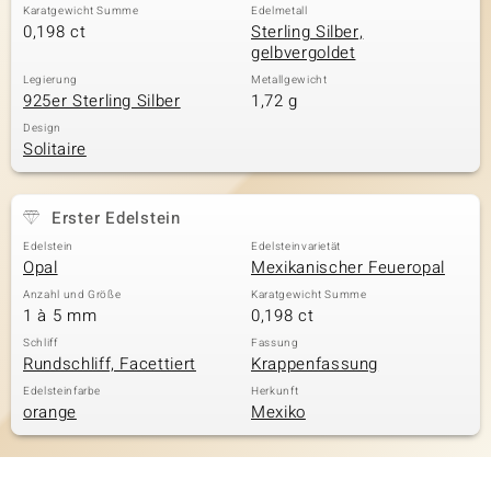
Karatgewicht Summe
Edelmetall
0,198 ct
Sterling Silber,
gelbvergoldet
& Classics
Legierung
Metallgewicht
925er Sterling Silber
1,72 g
Minerale
Design
Solitaire
Erster Edelstein
Edelstein
Edelsteinvarietät
Opal
Mexikanischer Feueropal
Anzahl und Größe
Karatgewicht Summe
1 à 5 mm
0,198 ct
Schliff
Fassung
Rundschliff, Facettiert
Krappenfassung
Edelsteinfarbe
Herkunft
orange
Mexiko