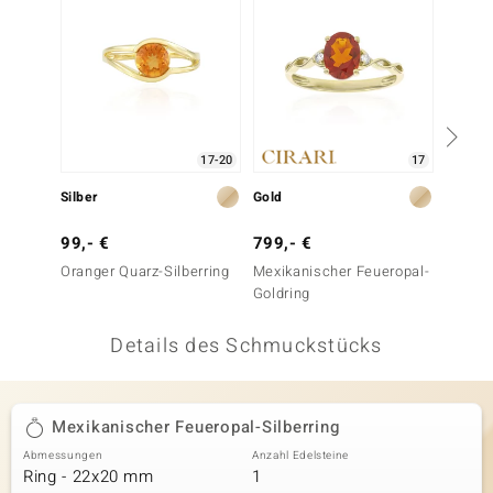
 JUWELO
remonti
uca
17-20
17
no Collection
Silber
Gold
Gold
ENTS BY DE MELO
99,- €
799,- €
899,-
va
Oranger Quarz-Silberring
Mexikanischer Feueropal-
Orange
Goldring
Saphir
otenier
Details des Schmuckstücks
 1894 Collection
Mexikanischer Feueropal-Silberring
ana
Abmessungen
Anzahl Edelsteine
Ring - 22x20 mm
1