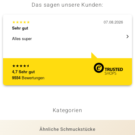
Das sagen unsere Kunden:
★
★
★
★
★
07.08.2026
★
★
★
Sehr gut
Sehr g
Alles super
Eine V
zu noc
[ weite
★
★
★
★
★
4,7
Sehr gut
9554
Bewertungen
Kategorien
Ähnliche Schmuckstücke