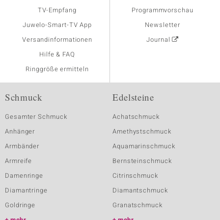
TV-Empfang
Programmvorschau
Juwelo-Smart-TV App
Newsletter
Versandinformationen
Journal
Hilfe & FAQ
Ringgröße ermitteln
Schmuck
Edelsteine
Gesamter Schmuck
Achatschmuck
Anhänger
Amethystschmuck
Armbänder
Aquamarinschmuck
Armreife
Bernsteinschmuck
Damenringe
Citrinschmuck
Diamantringe
Diamantschmuck
Goldringe
Granatschmuck
mehr
mehr