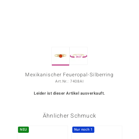
ors Edition
ana
Prince Designs
360°
o
Chic
Mexikanischer Feueropal-Silberring
Art.Nr.: 7408AI
insell
Leider ist dieser Artikel ausverkauft.
n Vogue
 Show
Ähnlicher Schmuck
o Paraíso
NEU
Nur noch 1
-11%
Classics