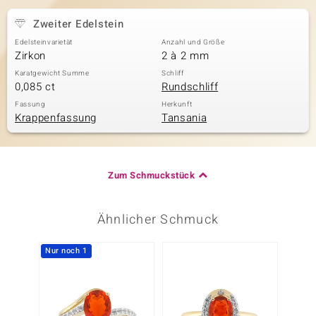
Zweiter Edelstein
Edelsteinvarietät
Anzahl und Größe
Zirkon
2 à 2 mm
Karatgewicht Summe
Schliff
0,085 ct
Rundschliff
Fassung
Herkunft
Krappenfassung
Tansania
Zum Schmuckstück
Ähnlicher Schmuck
Nur noch 1
Nur n