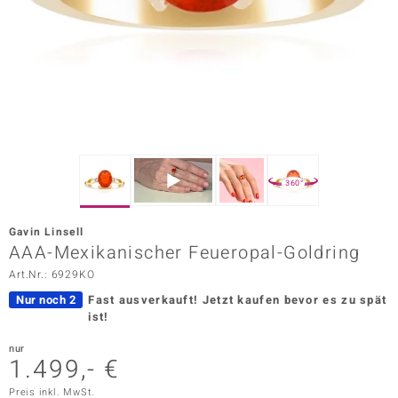
ors Edition
ana
Prince Designs
o
360°
Chic
Gavin Linsell
insell
AAA-Mexikanischer Feueropal-Goldring
Art.Nr.: 6929KO
n Vogue
Nur noch 2
Fast ausverkauft!
Jetzt kaufen bevor es zu spät
 Show
ist!
o Paraíso
nur
1.499,- €
Classics
Preis inkl. MwSt.