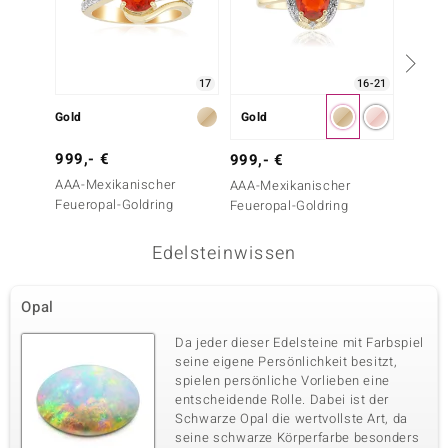
17
16-21
Gold
Gold
Gold
999,- €
799,-
999,- €
AAA-Mexikanischer
Mexika
AAA-Mexikanischer
Feueropal-Goldring
Goldri
Feueropal-Goldring
Edelsteinwissen
Opal
Da jeder dieser Edelsteine mit Farbspiel
seine eigene Persönlichkeit besitzt,
spielen persönliche Vorlieben eine
entscheidende Rolle. Dabei ist der
Schwarze Opal die wertvollste Art, da
seine schwarze Körperfarbe besonders