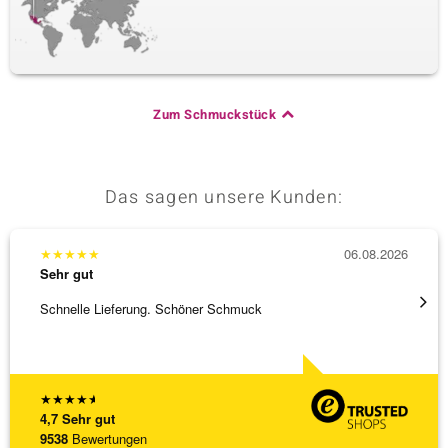
Zum Schmuckstück
Das sagen unsere Kunden:
★
★
★
★
★
06.08.2026
★
★
★
Sehr gut
Sehr g
Schnelle Lieferung. Schöner Schmuck
Top Qu
★
★
★
★
★
4,7
Sehr gut
9538
Bewertungen