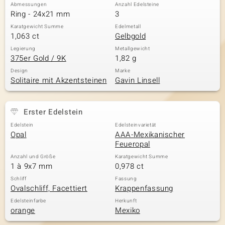
Abmessungen
Anzahl Edelsteine
Ring - 24x21 mm
3
Karatgewicht Summe
Edelmetall
1,063 ct
Gelbgold
Legierung
Metallgewicht
375er Gold / 9K
1,82 g
Design
Marke
Solitaire mit Akzentsteinen
Gavin Linsell
Erster Edelstein
Edelstein
Edelsteinvarietät
Opal
AAA-Mexikanischer
Feueropal
Anzahl und Größe
Karatgewicht Summe
1 à 9x7 mm
0,978 ct
Schliff
Fassung
Ovalschliff, Facettiert
Krappenfassung
Edelsteinfarbe
Herkunft
orange
Mexiko