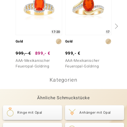
17-20
17
Gold
Gold
Gold
999,- €
899,- €
999,- €
699,-
AAA-Mexikanischer
AAA-Mexikanischer
AAA-Me
Feueropal-Goldring
Feueropal-Goldring
Feuero
Kategorien
Ähnliche Schmuckstücke
Ringe mit Opal
Anhänger mit Opal