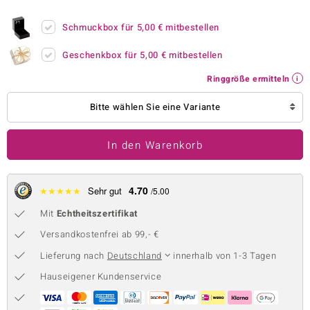
 JUWELO
Schmuckbox für
5,00 €
mitbestellen
remonti
Geschenkbox für
5,00 €
mitbestellen
uca
Ringgröße ermitteln
no Collection
Bitte wählen Sie eine Variante
ENTS BY DE MELO
In den Warenkorb
va
otenier
4.70
★
★
★
★
★
Sehr gut
/5.00
Mit
Echtheitszertifikat
 1894 Collection
Versandkostenfrei ab 99,- €
Lieferung nach
Deutschland
innerhalb von 1-3 Tagen
ana
Hauseigener Kundenservice