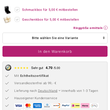
 JUWELO
Schmuckbox für
5,00 €
mitbestellen
remonti
Geschenkbox für
5,00 €
mitbestellen
uca
Ringgröße ermitteln
no Collection
Bitte wählen Sie eine Variante
ENTS BY DE MELO
In den Warenkorb
va
otenier
4.70
★
★
★
★
★
Sehr gut
/5.00
Mit
Echtheitszertifikat
 1894 Collection
Versandkostenfrei ab 99,- €
Lieferung nach
Deutschland
innerhalb von 1-3 Tagen
ana
Hauseigener Kundenservice