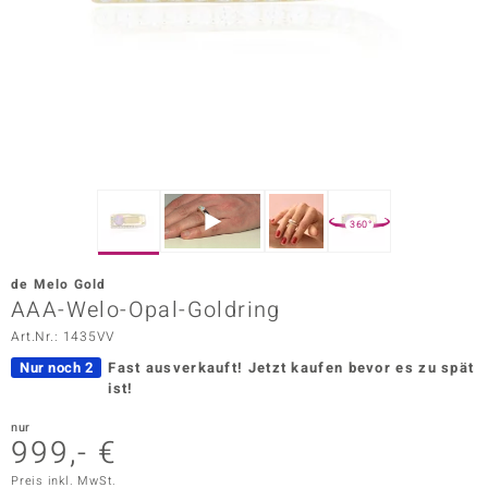
ors Edition
ana
Prince Designs
o
360°
Chic
de Melo Gold
insell
AAA-Welo-Opal-Goldring
Art.Nr.: 1435VV
n Vogue
Nur noch 2
Fast ausverkauft!
Jetzt kaufen bevor es zu spät
 Show
ist!
o Paraíso
nur
999,- €
Classics
Preis inkl. MwSt.