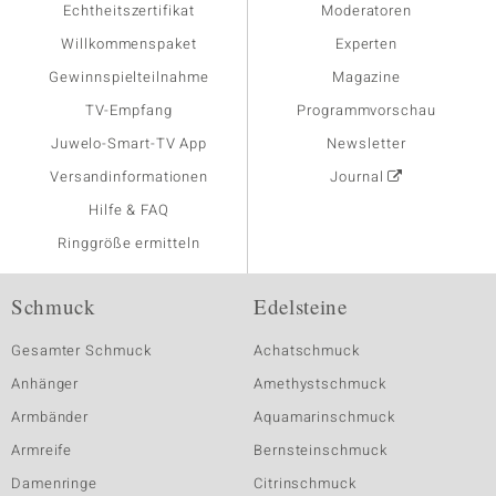
Echtheitszertifikat
Moderatoren
Willkommenspaket
Experten
Gewinnspielteilnahme
Magazine
TV-Empfang
Programmvorschau
Juwelo-Smart-TV App
Newsletter
Versandinformationen
Journal
Hilfe & FAQ
Ringgröße ermitteln
Schmuck
Edelsteine
Gesamter Schmuck
Achatschmuck
Anhänger
Amethystschmuck
Armbänder
Aquamarinschmuck
Armreife
Bernsteinschmuck
Damenringe
Citrinschmuck