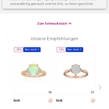
versandfertig gemacht und mit DHL zu Ihnen geschickt.
Zum Schmuckstück
Unsere Empfehlungen
-29%
Nur noch 1
-10%
Nur noch 1
Nur n
16
17
Gold
Gold
Gold