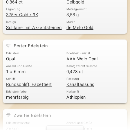
0,864 ct
Gelbgold
Legierung
Metallgewicht
375er Gold / 9K
3,58 g
Design
Marke
Solitaire mit Akzentsteinen
de Melo Gold
Erster Edelstein
Edelstein
Edelsteinvarietät
Opal
AAA-Welo-Opal
Anzahl und Größe
Karatgewicht Summe
1 à 6 mm
0,428 ct
Schliff
Fassung
Rundschliff, Facettiert
Kanalfassung
Edelsteinfarbe
Herkunft
mehrfarbig
Äthiopien
Zweiter Edelstein
Edelsteinvarietät
Anzahl und Größe
Zirkon
20 à 1,5 mm