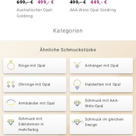
699,- €
499,- €
499,- €
449,- €
999,-
Australischer Opal-
AAA-Welo-Opal-Goldring
Welo-O
Goldring
Melo G
Kategorien
Ähnliche Schmuckstücke
Ringe mit Opal
Anhänger mit Opal
Ohrringe mit Opal
Halsketten mit Opal
Schmuck mit AAA-
Armbänder mit Opal
Welo-Opal
Schmuck mit
Schmuck im gleichen
Edelsteinen in
Design
mehrfarbig