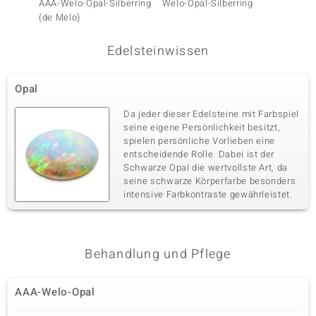
AAA-Welo-Opal-Silberring
Welo-Opal-Silberring
Welo-O
(de Melo)
Edelsteinwissen
Opal
Da jeder dieser Edelsteine mit Farbspiel
seine eigene Persönlichkeit besitzt,
spielen persönliche Vorlieben eine
entscheidende Rolle. Dabei ist der
Schwarze Opal die wertvollste Art, da
seine schwarze Körperfarbe besonders
intensive Farbkontraste gewährleistet.
Behandlung und Pflege
AAA-Welo-Opal