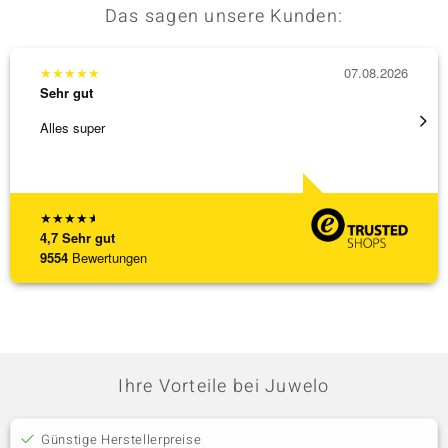
Das sagen unsere Kunden:
★
★
★
★
★
07.08.2026
★
★
★
Sehr gut
Sehr g
Alles super
Hatte 
Schmu
[ weite
★
★
★
★
★
4,7
Sehr gut
9554
Bewertungen
Ihre Vorteile bei Juwelo
Günstige Herstellerpreise