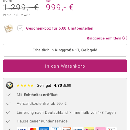
früher
nur
1.299,- €
999,- €
 JUWELO
Preis inkl. MwSt.
remonti
Geschenkbox für
5,00 €
mitbestellen
uca
Ringgröße ermitteln
no Collection
Erhältlich in
Ringgröße 17, Gelbgold
ENTS BY DE MELO
In den Warenkorb
va
otenier
4.70
★
★
★
★
★
Sehr gut
/5.00
 1894 Collection
Mit
Echtheitszertifikat
Versandkostenfrei ab 99,- €
Lieferung nach
Deutschland
innerhalb von 1-3 Tagen
ana
Hauseigener Kundenservice