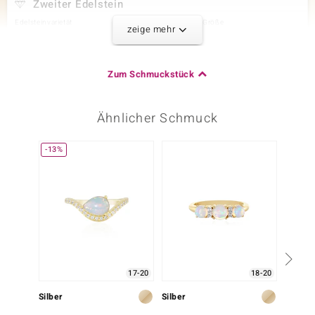
Zweiter Edelstein
Edelsteinvarietät
Anzahl und Größe
zeige mehr
SI1 (H) Diamant
2 à 3x2 mm
Karatgewicht Summe
Schliff
0,132 ct
Baguette Treppenschliff
Zum Schmuckstück
Fassung
Herkunft
Krappenfassung
Afrika
Ähnlicher Schmuck
Dritter Edelstein
-13%
Edelsteinvarietät
Anzahl und Größe
SI1 (H) Diamant
12 à 1,3 mm
Karatgewicht Summe
Schliff
0,115 ct
Runder Brillantschliff
Fassung
Herkunft
Kanalfassung
Afrika
17-20
18-20
Silber
Silber
Gold