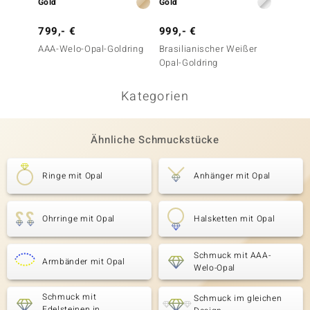
Gold
Gold
Gold
799,- €
999,- €
499,-
AAA-Welo-Opal-Goldring
Brasilianischer Weißer
AAA-We
Opal-Goldring
Kategorien
Ähnliche Schmuckstücke
Ringe mit Opal
Anhänger mit Opal
Ohrringe mit Opal
Halsketten mit Opal
Schmuck mit AAA-
Armbänder mit Opal
Welo-Opal
Schmuck mit
Schmuck im gleichen
Edelsteinen in