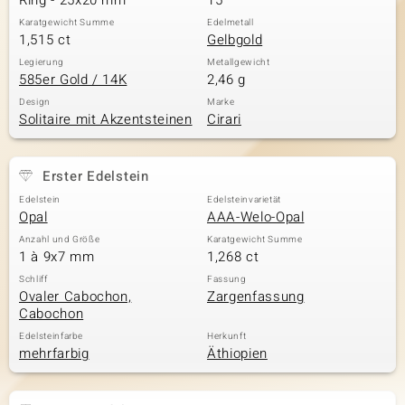
Ring - 25x20 mm
15
Karatgewicht Summe
Edelmetall
1,515 ct
Gelbgold
Legierung
Metallgewicht
585er Gold / 14K
2,46 g
Design
Marke
Solitaire mit Akzentsteinen
Cirari
Erster Edelstein
Edelstein
Edelsteinvarietät
Opal
AAA-Welo-Opal
Anzahl und Größe
Karatgewicht Summe
1 à 9x7 mm
1,268 ct
Schliff
Fassung
Ovaler Cabochon,
Zargenfassung
Cabochon
Edelsteinfarbe
Herkunft
mehrfarbig
Äthiopien