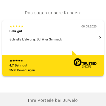
Das sagen unsere Kunden:
★
★
★
★
★
06.08.2026
★
★
★
Sehr gut
Sehr g
Schnelle Lieferung. Schöner Schmuck
Besond
Bearbe
[ weite
★
★
★
★
★
4,7
Sehr gut
9538
Bewertungen
Ihre Vorteile bei Juwelo