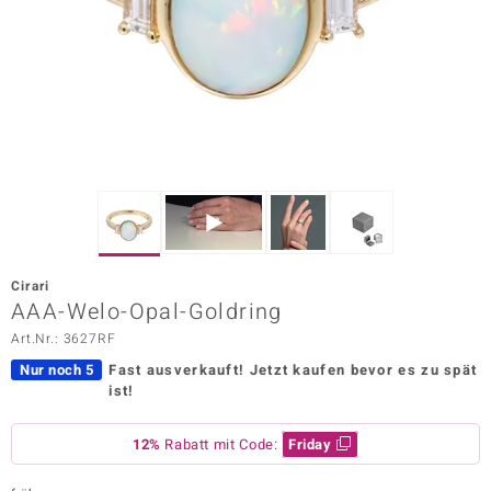
ors Edition
ana
Prince Designs
o
Chic
Cirari
insell
AAA-Welo-Opal-Goldring
Art.Nr.: 3627RF
n Vogue
Nur noch 5
Fast ausverkauft!
Jetzt kaufen bevor es zu spät
 Show
ist!
o Paraíso
12%
Rabatt mit Code:
Friday
Classics