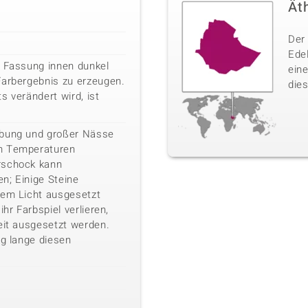
Ät
Der 
Ede
e Fassung innen dunkel
ein
Farbergebnis zu erzeugen.
dies
s verändert wird, ist
ebung und großer Nässe
n Temperaturen
rschock kann
n; Einige Steine
kem Licht ausgesetzt
ihr Farbspiel verlieren,
eit ausgesetzt werden.
ig lange diesen