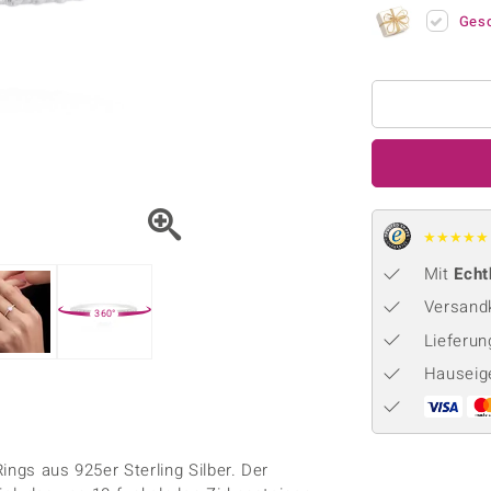
Onyx
Peridot
ns
♦ Silberhalsketten
TPC
Ges
Rhodolith
Spektro
k
♦ Silberohrringe
Trends & Classics
Türkis
Turmal
♦ Silberanhänger
Vitale Minerale
n
Platinschmuck
Blau
Grün
★
★
★
★
★
Mit
Echt
Versandk
360°
Lieferu
Hauseig
ings aus 925er Sterling Silber. Der