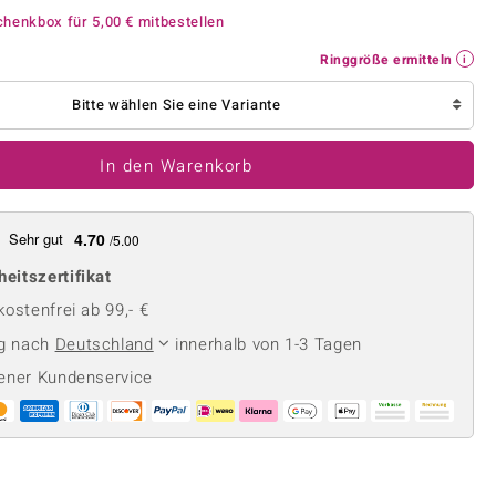
Perle
Ringgröße ermitteln
chenkbox für
5,00 €
mitbestellen
lith
Spinell
Ringgröße ermitteln
in
Zirkon
Bitte wählen Sie eine Variante
Gelb
In den Warenkorb
Sehr gut
4.70
/5.00
heitszertifikat
ostenfrei ab 99,- €
ng nach
Deutschland
innerhalb von 1-3 Tagen
ener Kundenservice