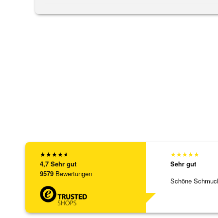
★
★
★
★
★
★
★
★
★
★
4,7
Sehr gut
Sehr gut
9579
Bewertungen
Schöne Schmuck,