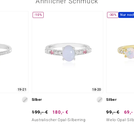
Ähnlicher Schmuck
-10%
-30%
Nur noc
19-21
18-20
Silber
Silber
199,- €
180,- €
99,- €
69,-
Australischer Opal-Silberring
Welo-Opal-Silb