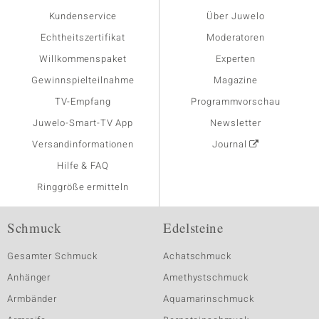
Kundenservice
Über Juwelo
Echtheitszertifikat
Moderatoren
Willkommenspaket
Experten
Gewinnspielteilnahme
Magazine
TV-Empfang
Programmvorschau
Juwelo-Smart-TV App
Newsletter
Versandinformationen
Journal
Hilfe & FAQ
Ringgröße ermitteln
Schmuck
Edelsteine
Gesamter Schmuck
Achatschmuck
Anhänger
Amethystschmuck
Armbänder
Aquamarinschmuck