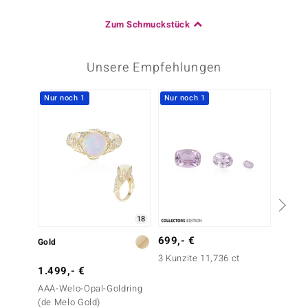
Zum Schmuckstück
Unsere Empfehlungen
Nur noch 1
Nur noch 1
18
699,- €
Gold
Gold
3 Kunzite 11,736 ct
1.499,- €
1.499
AAA-Welo-Opal-Goldring
AAA-Me
(de Melo Gold)
Feuero