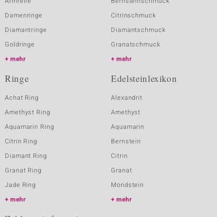
Armreife
Bernsteinschmuck
Damenringe
Citrinschmuck
Diamantringe
Diamantschmuck
Goldringe
Granatschmuck
mehr
mehr
Ringe
Edelsteinlexikon
Achat Ring
Alexandrit
Amethyst Ring
Amethyst
Aquamarin Ring
Aquamarin
Citrin Ring
Bernstein
Diamant Ring
Citrin
Granat Ring
Granat
Jade Ring
Mondstein
mehr
mehr