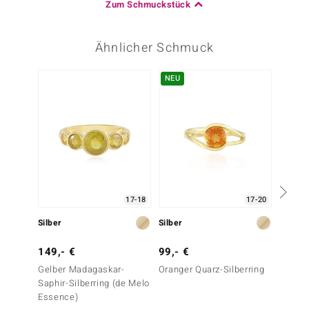
Zum Schmuckstück
Ähnlicher Schmuck
NEU
17-18
17-20
Silber
Silber
Silber
149,- €
99,- €
79,- 
Gelber Madagaskar-
Oranger Quarz-Silberring
Gelber
Saphir-Silberring (de Melo
Saphir-
Essence)