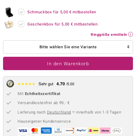
 JUWELO
Schmuckbox für
5,00 €
mitbestellen
remonti
Geschenkbox für
5,00 €
mitbestellen
uca
Ringgröße ermitteln
no Collection
Bitte wählen Sie eine Variante
ENTS BY DE MELO
In den Warenkorb
va
otenier
4.70
★
★
★
★
★
Sehr gut
/5.00
Mit
Echtheitszertifikat
 1894 Collection
Versandkostenfrei ab 99,- €
Lieferung nach
Deutschland
innerhalb von 1-3 Tagen
ana
Hauseigener Kundenservice