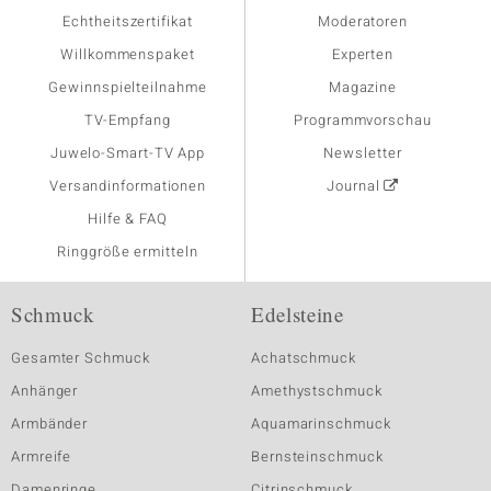
Echtheitszertifikat
Moderatoren
Willkommenspaket
Experten
Gewinnspielteilnahme
Magazine
TV-Empfang
Programmvorschau
Juwelo-Smart-TV App
Newsletter
Versandinformationen
Journal
Hilfe & FAQ
Ringgröße ermitteln
Schmuck
Edelsteine
Gesamter Schmuck
Achatschmuck
Anhänger
Amethystschmuck
Armbänder
Aquamarinschmuck
Armreife
Bernsteinschmuck
Damenringe
Citrinschmuck