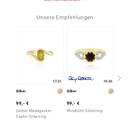
Unsere Empfehlungen
17-21
19-20
Silber
Silber
Silber
99,- €
99,- €
79,- 
Gelber Madagaskar-
Rhodolith-Silberring
Gelber
Saphir-Silberring
Saphir-