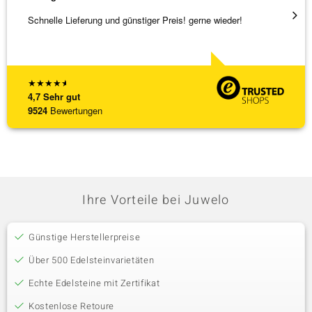
Schnelle Lieferung und günstiger Preis! gerne wieder!
Tolles
★
★
★
★
★
4,7
Sehr gut
9524
Bewertungen
Ihre Vorteile bei Juwelo
Günstige Herstellerpreise
Über 500 Edelsteinvarietäten
Echte Edelsteine mit Zertifikat
Kostenlose Retoure