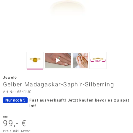
ors Edition
ana
Prince Designs
o
360°
Chic
Juwelo
insell
Gelber Madagaskar-Saphir-Silberring
Art.Nr.: 6541UC
n Vogue
Nur noch 5
Fast ausverkauft!
Jetzt kaufen bevor es zu spät
 Show
ist!
o Paraíso
nur
99,- €
Classics
Preis inkl. MwSt.