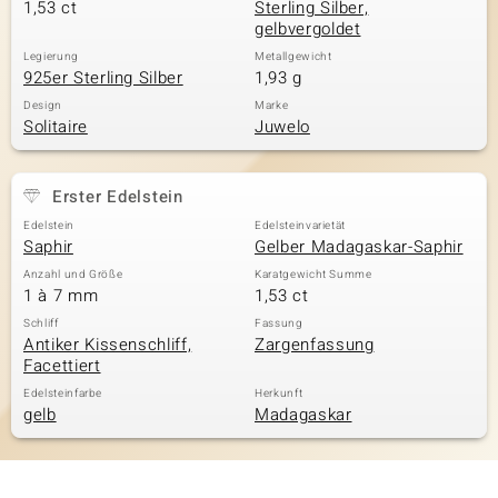
1,53 ct
Sterling Silber,
gelbvergoldet
Legierung
Metallgewicht
925er Sterling Silber
1,93 g
Design
Marke
Solitaire
Juwelo
Erster Edelstein
Edelstein
Edelsteinvarietät
Saphir
Gelber Madagaskar-Saphir
Anzahl und Größe
Karatgewicht Summe
1 à 7 mm
1,53 ct
Schliff
Fassung
Antiker Kissenschliff,
Zargenfassung
Facettiert
Edelsteinfarbe
Herkunft
gelb
Madagaskar