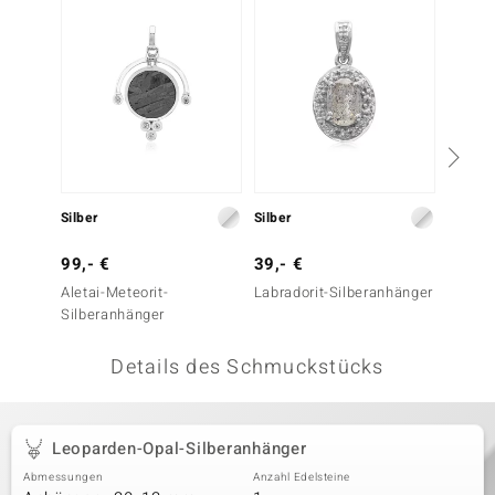
 JUWELO
remonti
uca
no Collection
ENTS BY DE MELO
Silber
Silber
Silber
va
99,- €
39,- €
129,-
Aletai-Meteorit-
Labradorit-Silberanhänger
Charoi
otenier
Silberanhänger
 1894 Collection
Details des Schmuckstücks
ana
Leoparden-Opal-Silberanhänger
Abmessungen
Anzahl Edelsteine