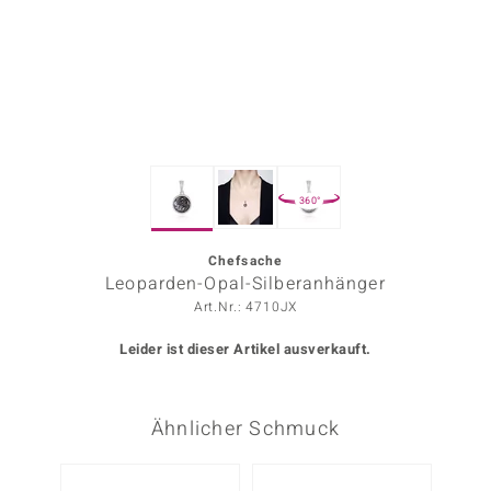
ors Edition
ana
Prince Designs
360°
o
Chic
Chefsache
Leoparden-Opal-Silberanhänger
insell
Art.Nr.: 4710JX
n Vogue
Leider ist dieser Artikel ausverkauft.
 Show
Ähnlicher Schmuck
o Paraíso
Classics
NEU