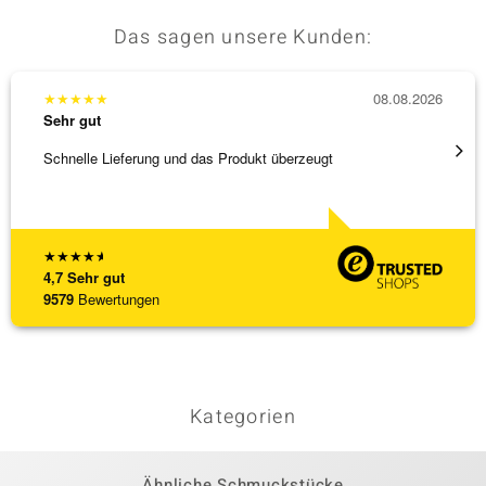
Das sagen unsere Kunden:
★
★
★
★
★
08.08.2026
★
★
★
Sehr gut
Sehr g
Schnelle Lieferung und das Produkt überzeugt
Schöne
★
★
★
★
★
4,7
Sehr gut
9579
Bewertungen
Kategorien
Ähnliche Schmuckstücke