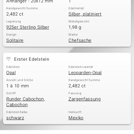
Anhänger - 20x12 mm
1
Karatgewicht Summe
Edelmetall
2,482 ct
Silber, platiniert
& Classics
Legierung
Metallgewicht
925er Sterling Silber
1,98 g
Minerale
Design
Marke
Solitaire
Chefsache
Erster Edelstein
Edelstein
Edelsteinvarietät
Opal
Leoparden-Opal
Anzahl und Größe
Karatgewicht Summe
1 à 10 mm
2,482 ct
Schliff
Fassung
Runder Cabochon,
Zargenfassung
Cabochon
Edelsteinfarbe
Herkunft
schwarz
Mexiko