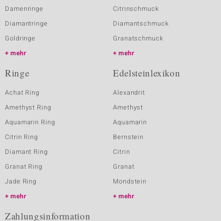
Damenringe
Citrinschmuck
Diamantringe
Diamantschmuck
Goldringe
Granatschmuck
mehr
mehr
Ringe
Edelsteinlexikon
Achat Ring
Alexandrit
Amethyst Ring
Amethyst
Aquamarin Ring
Aquamarin
Citrin Ring
Bernstein
Diamant Ring
Citrin
Granat Ring
Granat
Jade Ring
Mondstein
mehr
mehr
Zahlungsinformation