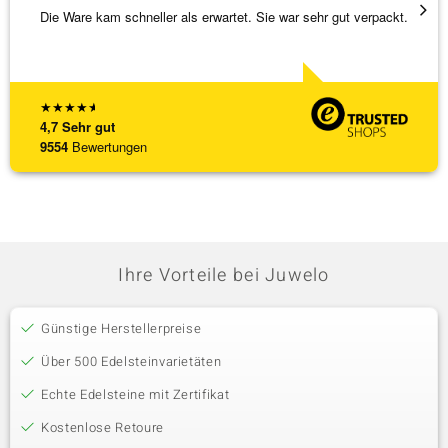
Die Ware kam schneller als erwartet. Sie war sehr gut verpackt.
Wunder
Steg is
[ weite
★
★
★
★
★
4,7
Sehr gut
9554
Bewertungen
Ihre Vorteile bei Juwelo
Günstige Herstellerpreise
Über 500 Edelsteinvarietäten
Echte Edelsteine mit Zertifikat
Kostenlose Retoure