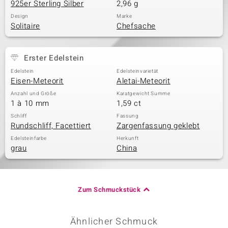
925er Sterling Silber
2,96 g
Design
Marke
Solitaire
Chefsache
Erster Edelstein
Edelstein
Edelsteinvarietät
Eisen-Meteorit
Aletai-Meteorit
Anzahl und Größe
Karatgewicht Summe
1 à 10 mm
1,59 ct
Schliff
Fassung
Rundschliff, Facettiert
Zargenfassung geklebt
Edelsteinfarbe
Herkunft
grau
China
Zum Schmuckstück
Ähnlicher Schmuck