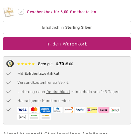
 JUWELO
Geschenkbox für
6,00 €
mitbestellen
remonti
Erhältlich in
Sterling Silber
uca
In den Warenkorb
no Collection
ENTS BY DE MELO
4.70
★
★
★
★
★
Sehr gut
/5.00
va
Mit
Echtheitszertifikat
otenier
Versandkostenfrei ab 99,- €
Lieferung nach
Deutschland
innerhalb von 1-3 Tagen
 1894 Collection
Hauseigener Kundenservice
ana