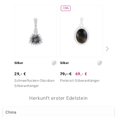
-13%
Silber
Silber
Silber
29,- €
79,- €
69,- €
39,- 
Schneeflocken-Obsidian-
Pietersit-Silberanhänger
Labrad
Silberanhänger
Herkunft erster Edelstein
China