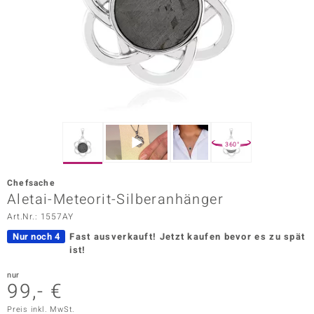
ors Edition
ana
Prince Designs
o
360°
Chic
Chefsache
insell
Aletai-Meteorit-Silberanhänger
Art.Nr.: 1557AY
n Vogue
Nur noch 4
Fast ausverkauft!
Jetzt kaufen bevor es zu spät
 Show
ist!
o Paraíso
nur
99,- €
Classics
Preis inkl. MwSt.