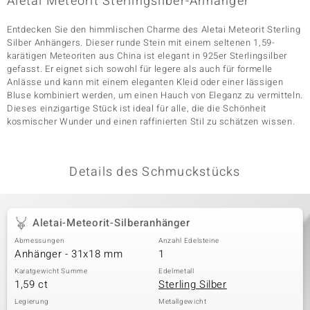
Aletai Meteorit Sterlingsilber-Anhänger
Entdecken Sie den himmlischen Charme des Aletai Meteorit Sterling
Silber Anhängers. Dieser runde Stein mit einem seltenen 1,59-
& Classics
karätigen Meteoriten aus China ist elegant in 925er Sterlingsilber
gefasst. Er eignet sich sowohl für legere als auch für formelle
Minerale
Anlässe und kann mit einem eleganten Kleid oder einer lässigen
Bluse kombiniert werden, um einen Hauch von Eleganz zu vermitteln.
Dieses einzigartige Stück ist ideal für alle, die die Schönheit
kosmischer Wunder und einen raffinierten Stil zu schätzen wissen.
Details des Schmuckstücks
Aletai-Meteorit-Silberanhänger
Abmessungen
Anzahl Edelsteine
Anhänger - 31x18 mm
1
Karatgewicht Summe
Edelmetall
1,59 ct
Sterling Silber
Legierung
Metallgewicht