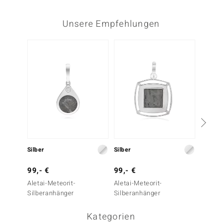
Unsere Empfehlungen
Silber
Silber
Silber
99,- €
99,- €
129,-
Aletai-Meteorit-
Aletai-Meteorit-
Aletai-
Silberanhänger
Silberanhänger
Silber
Kategorien