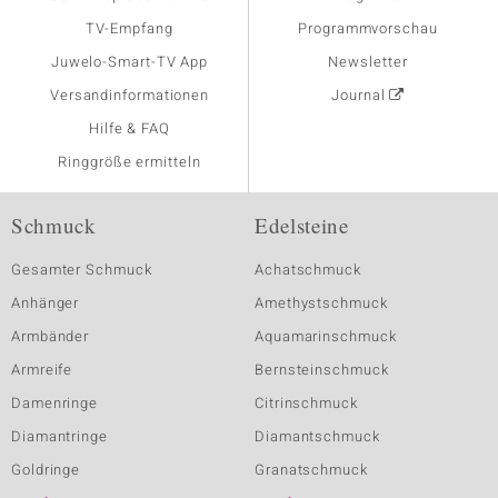
TV-Empfang
Programmvorschau
Juwelo-Smart-TV App
Newsletter
Versandinformationen
Journal
Hilfe & FAQ
Ringgröße ermitteln
Schmuck
Edelsteine
Gesamter Schmuck
Achatschmuck
Anhänger
Amethystschmuck
Armbänder
Aquamarinschmuck
Armreife
Bernsteinschmuck
Damenringe
Citrinschmuck
Diamantringe
Diamantschmuck
Goldringe
Granatschmuck