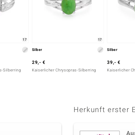
17
17
Silber
Silber
29,- €
39,- €
s-Silberring
Kaiserlicher Chrysopras-Silberring
Kaiserlicher C
Herkunft erster 
Au