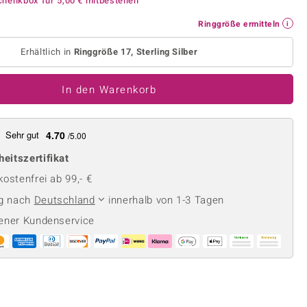
chenkbox für
5,00 €
mitbestellen
Perle
Ringgröße ermitteln
lith
Spinell
Ringgröße ermitteln
in
Zirkon
Erhältlich in
Ringgröße 17, Sterling Silber
In den Warenkorb
Gelb
Sehr gut
4.70
/5.00
heitszertifikat
ostenfrei ab 99,- €
ng nach
Deutschland
innerhalb von 1-3 Tagen
ener Kundenservice