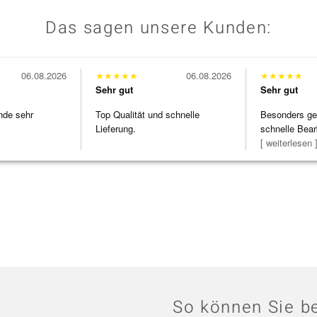
Das sagen unsere Kunden:
06.08.2026
★
★
★
★
★
06.08.2026
★
★
★
★
★
Sehr gut
Sehr gut
nde sehr
Top Qualität und schnelle
Besonders gef
Lieferung.
schnelle Bear
Bearbeitun
[ weiterlesen 
So können Sie be