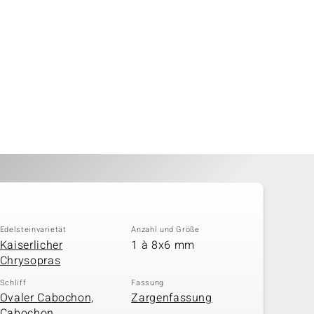
Edelsteinvarietät
Anzahl und Größe
Kaiserlicher
1 à 8x6 mm
Chrysopras
Schliff
Fassung
Ovaler Cabochon,
Zargenfassung
Cabochon