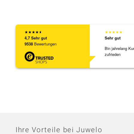
★
★
★
★
★
★
★
★
★
★
4,7
Sehr gut
Sehr gut
9538
Bewertungen
Bin jahrelang Ku
zufrieden
Ihre Vorteile bei Juwelo