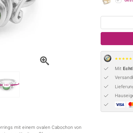
Onyx
Peridot
Ges
ns
♦ Silberhalsketten
TPC
Rhodolith
Spektro
k
♦ Silberohrringe
Trends & Classics
Türkis
Turmal
♦ Silberanhänger
Vitale Minerale
n
Platinschmuck
Blau
Grün
★
★
★
★
★
Mit
Echt
Versandk
360°
Lieferu
Hauseig
berrings mit einem ovalen Cabochon von