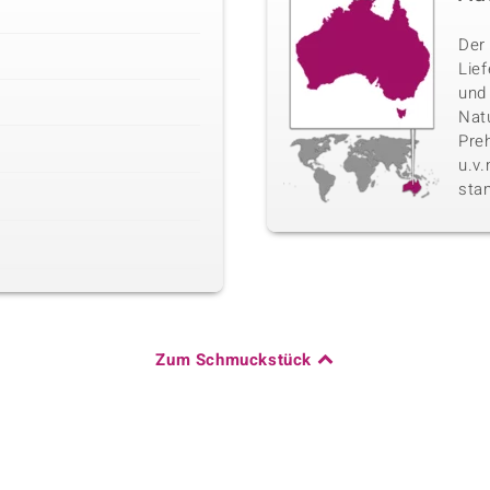
Der 
Lie
und
Nat
Pre
u.v
sta
Zum Schmuckstück