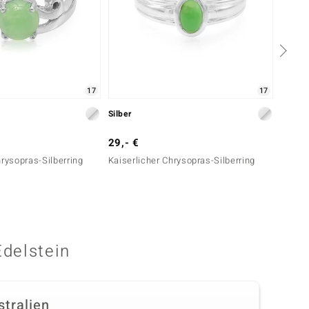
17
17
Silber
Silber
29,- €
39,- 
hrysopras-Silberring
Kaiserlicher Chrysopras-Silberring
Kaiser
Edelstein
stralien