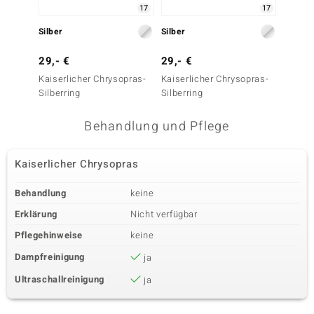
17
17
Silber
Silber
Silber
29,- €
29,- €
39,- 
Kaiserlicher Chrysopras-
Kaiserlicher Chrysopras-
Kaiser
Silberring
Silberring
Silberr
Behandlung und Pflege
Kaiserlicher Chrysopras
Behandlung
keine
Erklärung
Nicht verfügbar
Pflegehinweise
keine
Dampfreinigung
ja
Ultraschallreinigung
ja