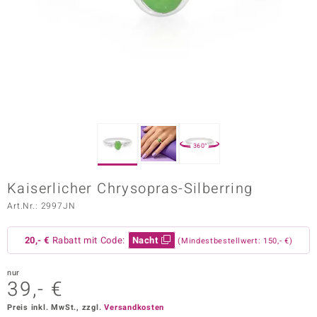
ors Edition
ana
Prince Designs
o
360°
Chic
Kaiserlicher Chrysopras-Silberring
insell
Art.Nr.: 2997JN
n Vogue
20,- €
Rabatt mit Code:
Nacht
(Mindestbestellwert: 150,- €)
 Show
nur
o Paraíso
39,- €
Classics
Preis inkl. MwSt., zzgl.
Versandkosten