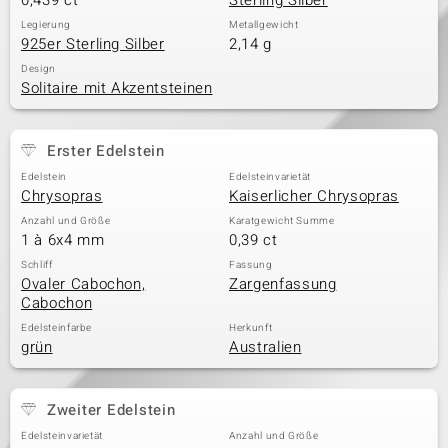
0,439 ct
Sterling Silber
Legierung
Metallgewicht
925er Sterling Silber
2,14 g
Design
Solitaire mit Akzentsteinen
Erster Edelstein
Edelstein
Edelsteinvarietät
Chrysopras
Kaiserlicher Chrysopras
Anzahl und Größe
Karatgewicht Summe
1 à 6x4 mm
0,39 ct
Schliff
Fassung
Ovaler Cabochon,
Zargenfassung
Cabochon
Edelsteinfarbe
Herkunft
grün
Australien
Zweiter Edelstein
Edelsteinvarietät
Anzahl und Größe