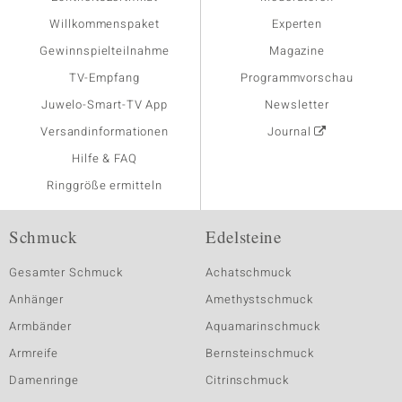
Willkommenspaket
Experten
Gewinnspielteilnahme
Magazine
TV-Empfang
Programmvorschau
Juwelo-Smart-TV App
Newsletter
Versandinformationen
Journal
Hilfe & FAQ
Ringgröße ermitteln
Schmuck
Edelsteine
Gesamter Schmuck
Achatschmuck
Anhänger
Amethystschmuck
Armbänder
Aquamarinschmuck
Armreife
Bernsteinschmuck
Damenringe
Citrinschmuck