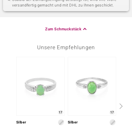
versandfertig gemacht und mit DHL zu Ihnen geschickt.
Zum Schmuckstück
Unsere Empfehlungen
Nur n
17
17
Silber
Silber
Silber