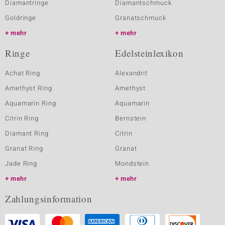
Diamantringe
Diamantschmuck
Goldringe
Granatschmuck
mehr
mehr
Ringe
Edelsteinlexikon
Achat Ring
Alexandrit
Amethyst Ring
Amethyst
Aquamarin Ring
Aquamarin
Citrin Ring
Bernstein
Diamant Ring
Citrin
Granat Ring
Granat
Jade Ring
Mondstein
mehr
mehr
Zahlungsinformation