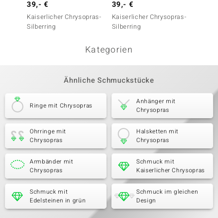
39,- €
39,- €
39,- 
Kaiserlicher Chrysopras-
Kaiserlicher Chrysopras-
Kaiser
Silberring
Silberring
Silberr
Kategorien
Ähnliche Schmuckstücke
Anhänger mit
Ringe mit Chrysopras
Chrysopras
Ohrringe mit
Halsketten mit
Chrysopras
Chrysopras
Armbänder mit
Schmuck mit
Chrysopras
Kaiserlicher Chrysopras
Schmuck mit
Schmuck im gleichen
Edelsteinen in grün
Design