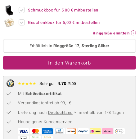
 JUWELO
Schmuckbox für
5,00 €
mitbestellen
remonti
Geschenkbox für
5,00 €
mitbestellen
Ringgröße ermitteln
uca
Erhältlich in
Ringgröße 17, Sterling Silber
no Collection
ENTS BY DE MELO
In den Warenkorb
va
4.70
★
★
★
★
★
Sehr gut
/5.00
otenier
Mit
Echtheitszertifikat
 1894 Collection
Versandkostenfrei ab 99,- €
Lieferung nach
Deutschland
innerhalb von 1-3 Tagen
Hauseigener Kundenservice
ana