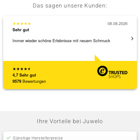
Das sagen unsere Kunden:
★
★
★
★
★
08.08.2026
★
★
★
Sehr gut
Sehr g
Immer wieder schöne Erlebnisse mit neuem Schmuck
Schnel
★
★
★
★
★
4,7
Sehr gut
9579
Bewertungen
Ihre Vorteile bei Juwelo
Günstige Herstellerpreise