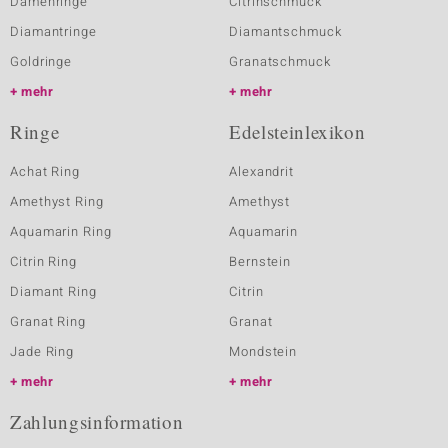
Damenringe
Citrinschmuck
Diamantringe
Diamantschmuck
Goldringe
Granatschmuck
mehr
mehr
Ringe
Edelsteinlexikon
Achat Ring
Alexandrit
Amethyst Ring
Amethyst
Aquamarin Ring
Aquamarin
Citrin Ring
Bernstein
Diamant Ring
Citrin
Granat Ring
Granat
Jade Ring
Mondstein
mehr
mehr
Zahlungsinformation