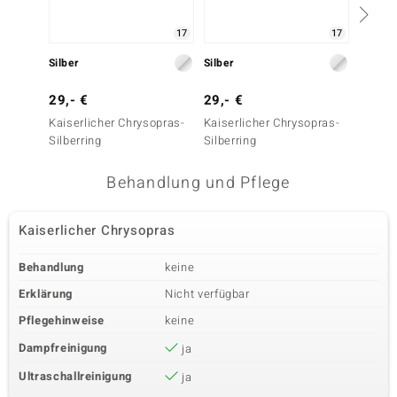
17
17
Silber
Silber
Silber
29,- €
29,- €
39,- 
Kaiserlicher Chrysopras-
Kaiserlicher Chrysopras-
Kaiser
Silberring
Silberring
Silberr
Behandlung und Pflege
Kaiserlicher Chrysopras
Behandlung
keine
Erklärung
Nicht verfügbar
Pflegehinweise
keine
Dampfreinigung
ja
Ultraschallreinigung
ja