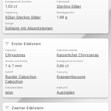
Karatgewicht Summe
Edelmetall
1,03 ct
Sterling Silber
Legierung
Metallgewicht
925er Sterling Silber
1,88 g
Design
Solitaire mit Akzentsteinen
Erster Edelstein
Edelstein
Edelsteinvarietät
Chrysopras
Kaiserlicher Chrysopras
Anzahl und Größe
Karatgewicht Summe
1 à 7 mm
0,86 ct
Schliff
Fassung
Runder Cabochon,
Krappenfassung
Cabochon
Edelsteinfarbe
Herkunft
grün
Australien
Zweiter Edelstein