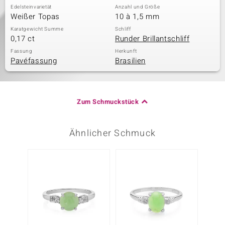
Edelsteinvarietät
Anzahl und Größe
Weißer Topas
10 à 1,5 mm
Karatgewicht Summe
Schliff
0,17 ct
Runder Brillantschliff
Fassung
Herkunft
Pavéfassung
Brasilien
Zum Schmuckstück
Ähnlicher Schmuck