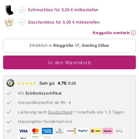
 JUWELO
Schmuckbox für
5,00 €
mitbestellen
remonti
Geschenkbox für
5,00 €
mitbestellen
Ringgröße ermitteln
uca
Erhältlich in
Ringgröße 17, Sterling Silber
no Collection
ENTS BY DE MELO
In den Warenkorb
va
4.70
★
★
★
★
★
Sehr gut
/5.00
otenier
Mit
Echtheitszertifikat
 1894 Collection
Versandkostenfrei ab 99,- €
Lieferung nach
Deutschland
innerhalb von 1-3 Tagen
Hauseigener Kundenservice
ana