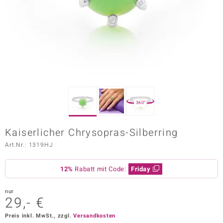
ors Edition
ana
Prince Designs
o
360°
Chic
Kaiserlicher Chrysopras-Silberring
insell
Art.Nr.: 1319HJ
n Vogue
12%
Rabatt mit Code:
Friday
 Show
nur
o Paraíso
29,- €
Classics
Preis inkl. MwSt., zzgl.
Versandkosten