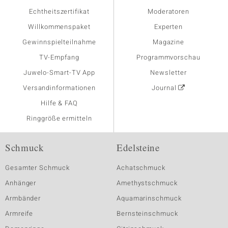
Echtheitszertifikat
Moderatoren
Willkommenspaket
Experten
Gewinnspielteilnahme
Magazine
TV-Empfang
Programmvorschau
Juwelo-Smart-TV App
Newsletter
Versandinformationen
Journal
Hilfe & FAQ
Ringgröße ermitteln
Schmuck
Edelsteine
Gesamter Schmuck
Achatschmuck
Anhänger
Amethystschmuck
Armbänder
Aquamarinschmuck
Armreife
Bernsteinschmuck