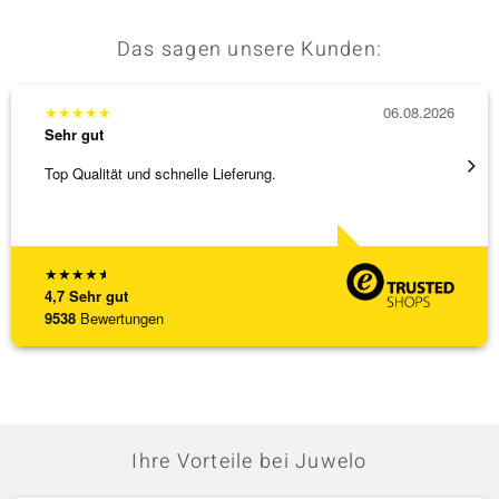
Das sagen unsere Kunden:
★
★
★
★
★
06.08.2026
★
★
★
Sehr gut
Sehr g
Top Qualität und schnelle Lieferung.
Besond
Bearbe
[ weite
★
★
★
★
★
4,7
Sehr gut
9538
Bewertungen
Ihre Vorteile bei Juwelo