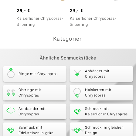
29,- €
29,- €
39,- 
Kaiserlicher Chrysopras-
Kaiserlicher Chrysopras-
Kaiser
Silberring
Silberring
Silberr
Kategorien
Ähnliche Schmuckstücke
Anhänger mit
Ringe mit Chrysopras
Chrysopras
Ohrringe mit
Halsketten mit
Chrysopras
Chrysopras
Armbänder mit
Schmuck mit
Chrysopras
Kaiserlicher Chrysopras
Schmuck mit
Schmuck im gleichen
Edelsteinen in grün
Design