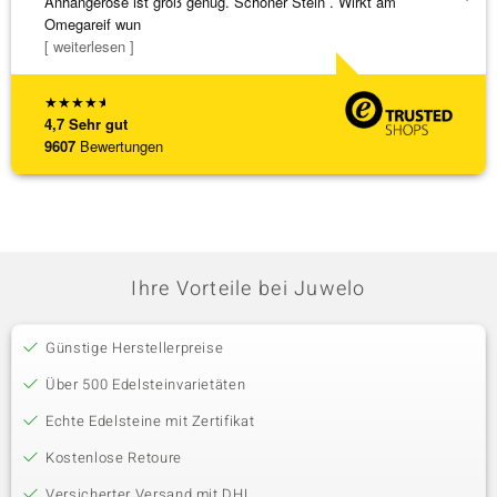
Anhängeröse ist groß genug. Schöner Stein . Wirkt am
3 x Wa
Omegareif wun
falsch
[ weiterlesen ]
[ weite
★
★
★
★
★
4,7
Sehr gut
9607
Bewertungen
Ihre Vorteile bei Juwelo
Günstige Herstellerpreise
Über 500 Edelsteinvarietäten
Echte Edelsteine mit Zertifikat
Kostenlose Retoure
Versicherter Versand mit DHL