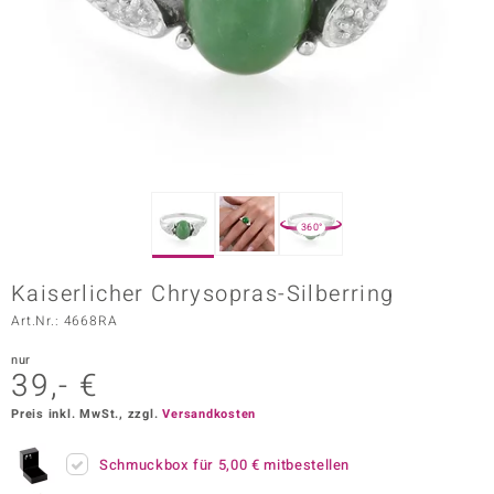
ors Edition
ana
Prince Designs
o
360°
Chic
Kaiserlicher Chrysopras-Silberring
insell
Art.Nr.: 4668RA
n Vogue
nur
39,- €
 Show
Preis inkl. MwSt., zzgl.
Versandkosten
o Paraíso
Schmuckbox für
5,00 €
mitbestellen
Classics