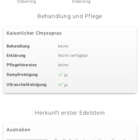
Silberring
Silberring
Silberr
Behandlung und Pflege
Kaiserlicher Chrysopras
Behandlung
keine
Erklärung
Nicht verfügbar
Pflegehinweise
keine
Dampfreinigung
ja
Ultraschallreinigung
ja
Herkunft erster Edelstein
Australien