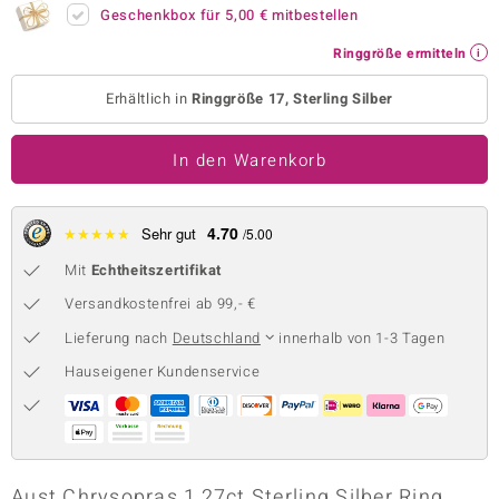
Geschenkbox für
5,00 €
mitbestellen
 JUWELO
Ringgröße ermitteln
remonti
Erhältlich in
Ringgröße 17, Sterling Silber
uca
In den Warenkorb
no Collection
ENTS BY DE MELO
4.70
★
★
★
★
★
Sehr gut
/5.00
va
Mit
Echtheitszertifikat
otenier
Versandkostenfrei ab 99,- €
Lieferung nach
Deutschland
innerhalb von 1-3 Tagen
 1894 Collection
Hauseigener Kundenservice
ana
Aust Chrysopras 1,27ct Sterling Silber Ring,