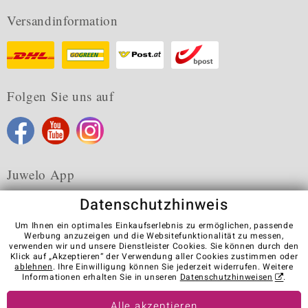
Versandinformation
Folgen Sie uns auf
Juwelo App
Datenschutzhinweis
Um Ihnen ein optimales Einkaufserlebnis zu ermöglichen, passende
Werbung anzuzeigen und die Websitefunktionalität zu messen,
verwenden wir und unsere Dienstleister Cookies. Sie können durch den
Karriere
AGB
Datenschutz
Cookies
Impressum
Klick auf „Akzeptieren“ der Verwendung aller Cookies zustimmen oder
Kontakt
Vertrag widerrufen
ablehnen
. Ihre Einwilligung können Sie jederzeit widerrufen. Weitere
Informationen erhalten Sie in unseren
Datenschutzhinweisen
.
Visit our stores in other countries:
Alle akzeptieren