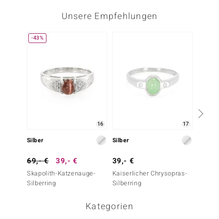
Unsere Empfehlungen
-43%
-25%
16
17
Silber
Silber
Silber
69,- €
39,- €
39,- €
79,- 
Skapolith-Katzenauge-
Kaiserlicher Chrysopras-
Rhodoli
Silberring
Silberring
Kategorien