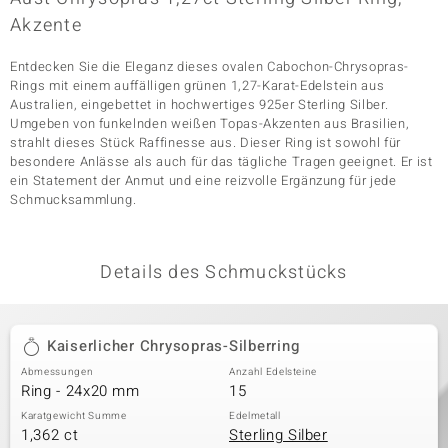
Akzente
Entdecken Sie die Eleganz dieses ovalen Cabochon-Chrysopras-
& Classics
Rings mit einem auffälligen grünen 1,27-Karat-Edelstein aus
Australien, eingebettet in hochwertiges 925er Sterling Silber.
Minerale
Umgeben von funkelnden weißen Topas-Akzenten aus Brasilien,
strahlt dieses Stück Raffinesse aus. Dieser Ring ist sowohl für
besondere Anlässe als auch für das tägliche Tragen geeignet. Er ist
ein Statement der Anmut und eine reizvolle Ergänzung für jede
Schmucksammlung.
Details des Schmuckstücks
Kaiserlicher Chrysopras-Silberring
Abmessungen
Anzahl Edelsteine
Ring - 24x20 mm
15
Karatgewicht Summe
Edelmetall
1,362 ct
Sterling Silber