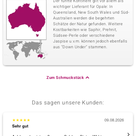
Der fünfte Kontinent gilt vor allem als
wichtiger Lieferant für Opale: In
Queensland, New South Wales und Süd-
Australien werden die begehrten
Schätze der Natur gefunden. Weitere
Kostbarkeiten wie Saphir, Prehnit,
Südsee-Perle oder verschiedene
Jaspise u.v.m. können jedoch ebenfalls
aus "Down Under" stammen.
Zum Schmuckstück
Das sagen unsere Kunden:
★
★
★
★
★
09.08.2026
★
★
★
Sehr gut
Sehr g