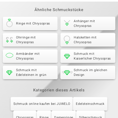
Ähnliche Schmuckstücke
Anhänger mit
Ringe mit Chrysopras
Chrysopras
Ohrringe mit
Halsketten mit
Chrysopras
Chrysopras
Armbänder mit
Schmuck mit
Chrysopras
Kaiserlicher Chrysopras
Schmuck mit
Schmuck im gleichen
Edelsteinen in grün
Design
Kategorien dieses Artikels
Schmuck online kaufen bei JUWELO
Edelsteinschmuck
Chrysopras
Ringe
Damenringe
Silberschmuck