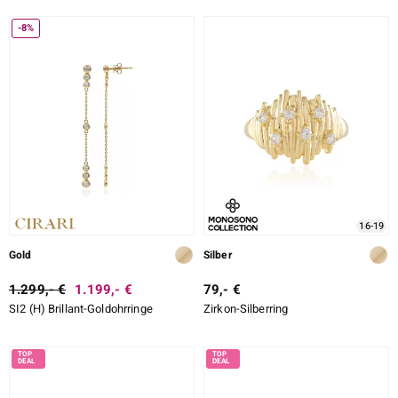
-8%
16-19
Gold
Silber
1.299,- €
1.199,- €
79,- €
SI2 (H) Brillant-Goldohrringe
Zirkon-Silberring