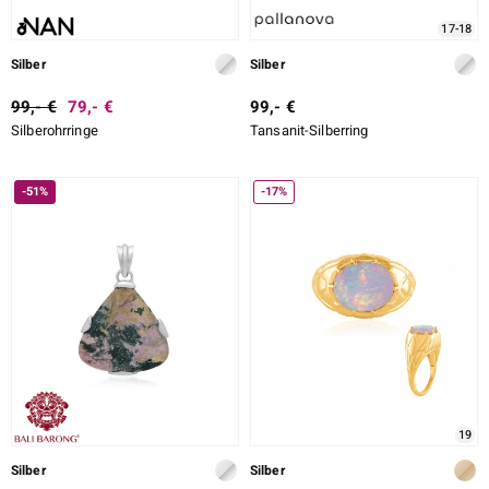
17-18
Silber
Silber
99,- €
79,- €
99,- €
Silberohrringe
Tansanit-Silberring
-51%
-17%
19
Silber
Silber