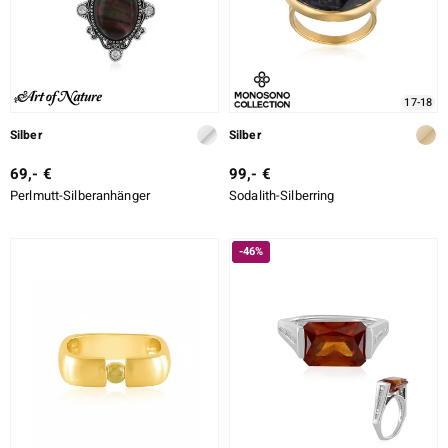
LO
ti
17-18
Silber
Silber
lection
69,- €
99,- €
BY DE MELO
Perlmutt-Silberanhänger
Sodalith-Silberring
-46%
r
Collection