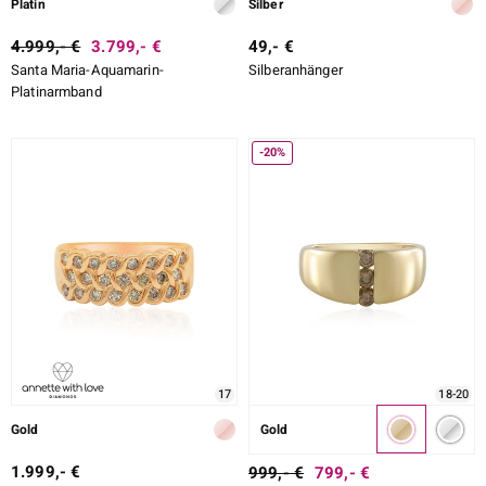
Platin
Silber
4.999,- €
3.799,- €
49,- €
Santa Maria-Aquamarin-
Silberanhänger
Platinarmband
-20%
17
18-20
Gold
Gold
1.999,- €
999,- €
799,- €