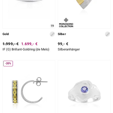
19
Gold
Silber
1.999,- €
1.699,- €
99,- €
IF (G) Brillant-Goldring (de Melo)
Silberanhänger
-20%