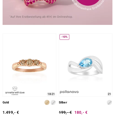
-10%
18-21
21
Gold
Silber
1.499,- €
199,- €
180,- €