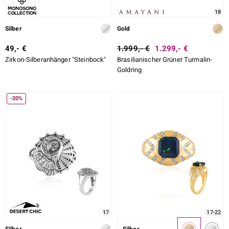
18
Silber
Gold
49,- €
1.999,- €
1.299,- €
Zirkon-Silberanhänger "Steinbock"
Brasilianischer Grüner Turmalin-
Goldring
-20%
17
17-22