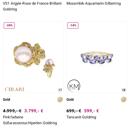
VS1 Argyle-Rose de France-Brillant-
Mosambik-Aquamarin-Silberring
Goldring
-24%
-14%
17
18
Gold
Gold
4.999,- €
3.799,- €
699,- €
599,- €
Pinkfarbene
Tansanit-Goldring
Süßwasserzuchtperlen-Goldring