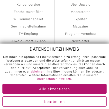
Kundenservice
Über Juwelo
Echtheitszertifikat
Moderatoren
Willkommenspaket
Experten
Gewinnspielteilnahme
Magazine
TV-Empfang
Programmvorschau
Juwelo-Smart-TV App
Newsletter
DATENSCHUTZHINWEIS
Versandinformationen
Journal
Hilfe & FAQ
Um Ihnen ein optimales Einkaufserlebnis zu ermöglichen, passende
Werbung anzuzeigen und die Websitefunktionalität zu messen,
Ringgröße ermitteln
verwenden wir und unsere Dienstleister Cookies. Sie können durch
den Klick auf „Akzeptieren“ der Verwendung aller Cookies
zustimmen oder
ablehnen
. Ihre Einwilligung können Sie jederzeit
SCHMUCK
EDELSTEINE
widerrufen. Weitere Informationen erhalten Sie in unseren
Datenschutzhinweisen
.
Gesamter Schmuck
Achatschmuck
Alle akzeptieren
Anhänger
Amethystschmuck
bearbeiten
Armbänder
Aquamarinschmuck