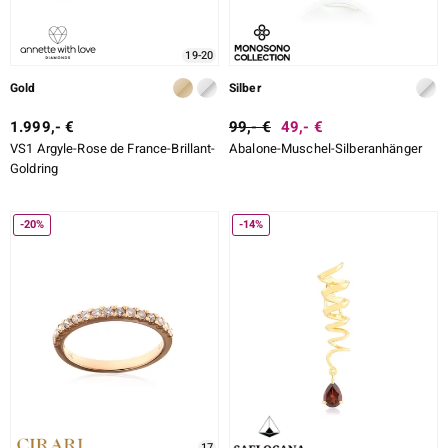
19-20
Gold
Silber
1.999,- €
99,- €
49,- €
VS1 Argyle-Rose de France-Brillant-
Abalone-Muschel-Silberanhänger
Goldring
-20%
-14%
17