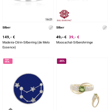
16-21
Silber
Silber
149,- €
49,- €
39,- €
Madeira-Citrin-Silberring (de Melo
Moosachat-Silberohrringe
Essence)
-35%