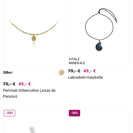
VITALE
MINERALE
79,- €
49,- €
Silber
Labradorit-Halskette
79,- €
49,- €
Perlmutt-Silbercollier (Joias do
Paraíso)
-23%
-34%