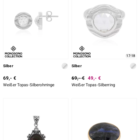
DESIGN
ition
LEGIERUNG
SCHLIFF
SCHLIFF DETAILLIERT
e Designs
17-18
FASSUNG
Silber
Silber
69,- €
69,- €
49,- €
Weißer Topas-Silberohrringe
Weißer Topas-Silberring
ue
aíso
ics