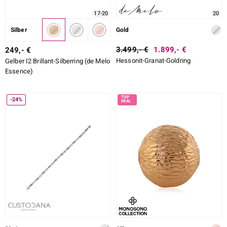
17-20
20
Silber
Gold
ssics
3.499,- €
1.899,- €
249,- €
le
Hessonit-Granat-Goldring
Gelber I2 Brillant-Silberring (de Melo
Essence)
-24%