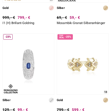
Gold
Silber
999,- €
799,- €
69,- €
59,- €
I1 (H) Brillant-Goldring
Mosambik-Granat-Silberanhänger
-23%
-25%
18
Silber
Gold
129,- €
99,- €
799,- €
599,- €