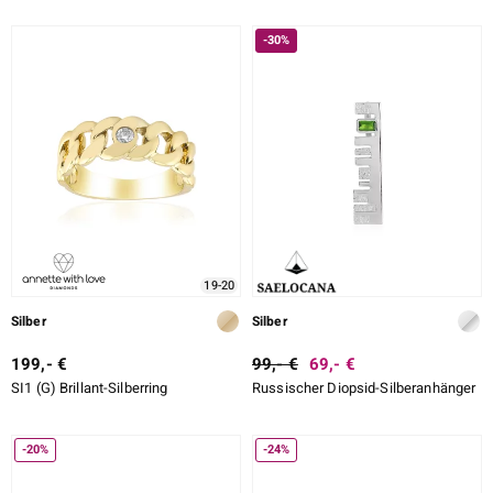
-30%
19-20
Silber
Silber
199,- €
99,- €
69,- €
SI1 (G) Brillant-Silberring
Russischer Diopsid-Silberanhänger
-20%
-24%