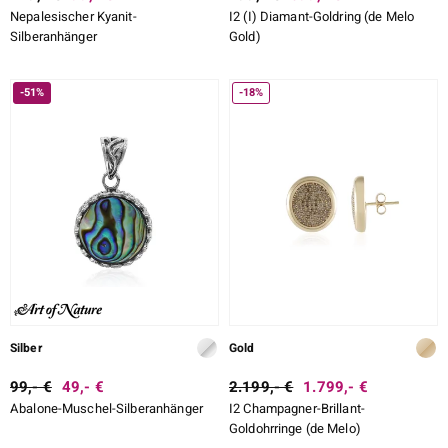
Nepalesischer Kyanit-
I2 (I) Diamant-Goldring (de Melo
Silberanhänger
Gold)
-51%
-18%
Silber
Gold
99,- €
49,- €
2.199,- €
1.799,- €
Abalone-Muschel-Silberanhänger
I2 Champagner-Brillant-
Goldohrringe (de Melo)