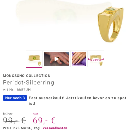
ors Edition
ana
Prince Designs
o
360°
Chic
MONOSONO COLLECTION
insell
Peridot-Silberring
Art.Nr.: 6657JH
n Vogue
Nur noch 3
Fast ausverkauft!
Jetzt kaufen bevor es zu spät
 Show
ist!
o Paraíso
früher
nur
99,- €
69,- €
Classics
Preis inkl. MwSt., zzgl.
Versandkosten