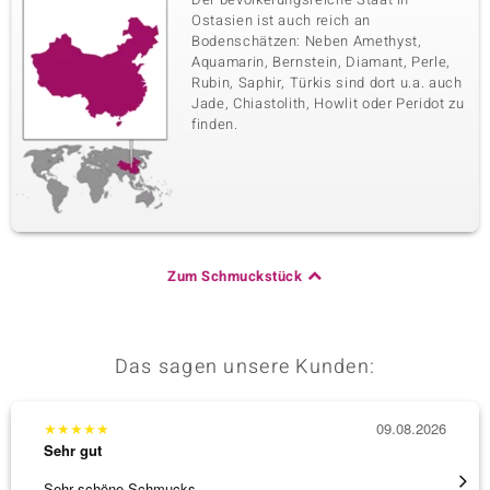
Ostasien ist auch reich an
Bodenschätzen: Neben Amethyst,
Aquamarin, Bernstein, Diamant, Perle,
Rubin, Saphir, Türkis sind dort u.a. auch
Jade, Chiastolith, Howlit oder Peridot zu
finden.
Zum Schmuckstück
Das sagen unsere Kunden:
★
★
★
★
★
09.08.2026
★
★
★
Sehr gut
Sehr g
Sehr schöne Schmucks.
Schöne