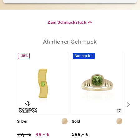
Zum Schmuckstück
Ähnlicher Schmuck
-38%
Nur noch 1
17
Silber
Gold
Gold
79,- €
49,- €
599,- €
1.499