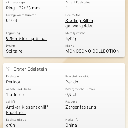
Abmessungen
Anzahl Edelsteine
Ring - 22x23 mm
1
Karatgewicht Summe
Edelmetall
0,9 ct
Sterling Silber,
gelbvergoldet
Legierung
Metallgewicht
925er Sterling Silber
6,42 g
Design
Marke
Solitaire
MONOSONO COLLECTION
Erster Edelstein
Edelstein
Edelsteinvarietät
Peridot
Peridot
Anzahl und Größe
Karatgewicht Summe
1 à 6 mm
0,9 ct
Schliff
Fassung
Antiker Kissenschliff,
Zargenfassung
Facettiert
Edelsteinfarbe
Herkunft
grün
China