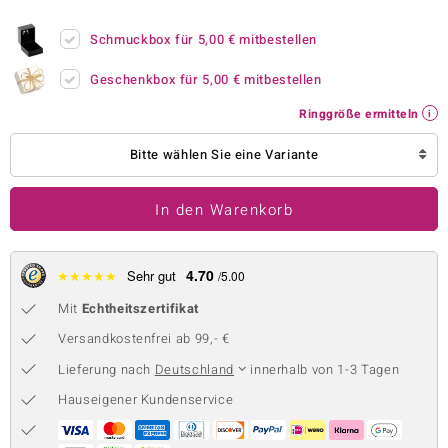
 JUWELO
Schmuckbox für
5,00 €
mitbestellen
remonti
Geschenkbox für
5,00 €
mitbestellen
uca
Ringgröße ermitteln
no Collection
Bitte wählen Sie eine Variante
ENTS BY DE MELO
In den Warenkorb
va
otenier
4.70
★
★
★
★
★
Sehr gut
/5.00
Mit
Echtheitszertifikat
 1894 Collection
Versandkostenfrei ab 99,- €
Lieferung nach
Deutschland
innerhalb von 1-3 Tagen
ana
Hauseigener Kundenservice