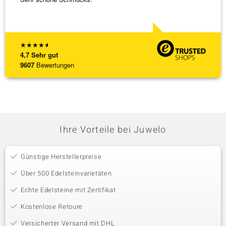
weiter
★
★
★
★
★
4,7
Sehr gut
9607
Bewertungen
Ihre Vorteile bei Juwelo
Günstige Herstellerpreise
Über 500 Edelsteinvarietäten
Echte Edelsteine mit Zertifikat
Kostenlose Retoure
Versicherter Versand mit DHL