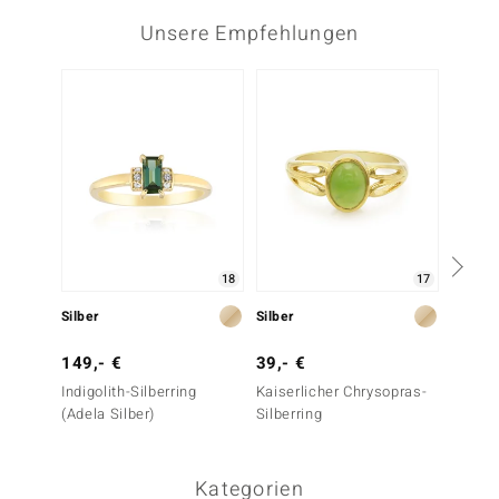
Unsere Empfehlungen
-17%
18
17
Silber
Silber
Silber
149,- €
39,- €
299,-
Indigolith-Silberring
Kaiserlicher Chrysopras-
Grüner
(Adela Silber)
Silberring
Turmal
Silber)
Kategorien