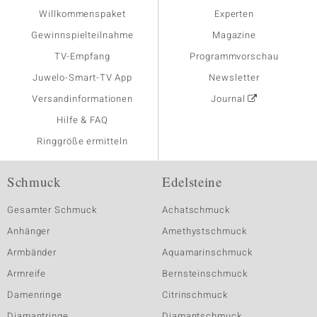
Willkommenspaket
Experten
Gewinnspielteilnahme
Magazine
TV-Empfang
Programmvorschau
Juwelo-Smart-TV App
Newsletter
Versandinformationen
Journal
Hilfe & FAQ
Ringgröße ermitteln
Schmuck
Edelsteine
Gesamter Schmuck
Achatschmuck
Anhänger
Amethystschmuck
Armbänder
Aquamarinschmuck
Armreife
Bernsteinschmuck
Damenringe
Citrinschmuck
Diamantringe
Diamantschmuck