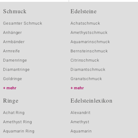
Schmuck
Edelsteine
Gesamter Schmuck
Achatschmuck
Anhänger
Amethystschmuck
Armbänder
Aquamarinschmuck
Armreife
Bernsteinschmuck
Damenringe
Citrinschmuck
Diamantringe
Diamantschmuck
Goldringe
Granatschmuck
mehr
mehr
Ringe
Edelsteinlexikon
Achat Ring
Alexandrit
Amethyst Ring
Amethyst
Aquamarin Ring
Aquamarin