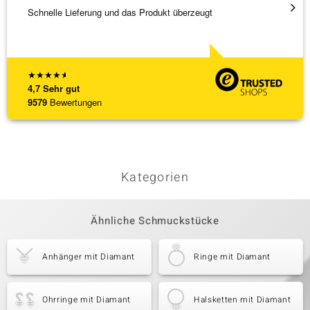
Schnelle Lieferung und das Produkt überzeugt
Immer 
★
★
★
★
★
4,7
Sehr gut
9579
Bewertungen
Kategorien
Ähnliche Schmuckstücke
Anhänger mit Diamant
Ringe mit Diamant
Ohrringe mit Diamant
Halsketten mit Diamant