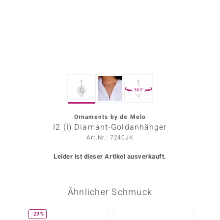
ors Edition
ana
Prince Designs
360°
o
Chic
Ornaments by de Melo
I2 (I) Diamant-Goldanhänger
insell
Art.Nr.: 7240JK
n Vogue
Leider ist dieser Artikel ausverkauft.
 Show
Ähnlicher Schmuck
o Paraíso
Classics
-29%