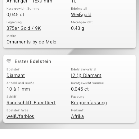
Anhänger - 18x9 mm
10
Karatgewicht Summe
Edelmetall
0,045 ct
Weißgold
& Classics
Legierung
Metallgewicht
375er Gold / 9K
0,43 g
Minerale
Marke
Ornaments by de Melo
Erster Edelstein
Edelstein
Edelsteinvarietät
Diamant
I2 (I) Diamant
Anzahl und Größe
Karatgewicht Summe
10 à 1 mm
0,045 ct
Schliff
Fassung
Rundschliff, Facettiert
Krappenfassung
Edelsteinfarbe
Herkunft
weiß/farblos
Afrika