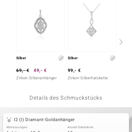
 JUWELO
remonti
uca
no Collection
ENTS BY DE MELO
Silber
Silber
Silber
va
69,- €
49,- €
99,- €
69,- 
Zirkon-Silberanhänger
Zirkon-Silberhalskette
Zirkon
otenier
 1894 Collection
Details des Schmuckstücks
ana
I2 (I) Diamant-Goldanhänger
Abmessungen
Anzahl Edelsteine