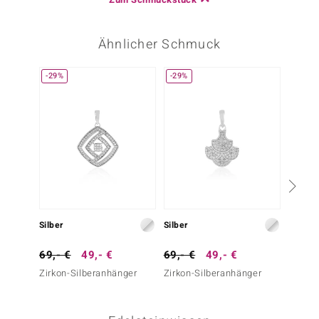
Ähnlicher Schmuck
-29%
-29%
-29%
Silber
Silber
Silber
69,- €
49,- €
69,- €
49,- €
69,- 
Zirkon-Silberanhänger
Zirkon-Silberanhänger
Zirkon