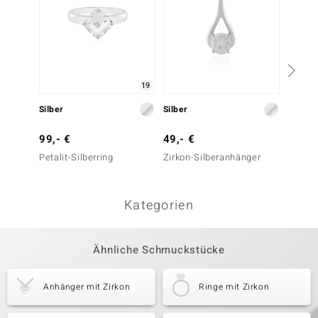
19
Silber
Silber
Silber
99,- €
49,- €
99,- 
Petalit-Silberring
Zirkon-Silberanhänger
Zirkon
Kategorien
Ähnliche Schmuckstücke
Anhänger mit Zirkon
Ringe mit Zirkon