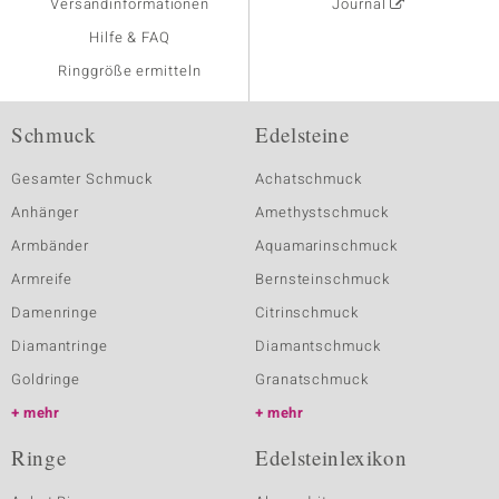
Versandinformationen
Journal
Hilfe & FAQ
Ringgröße ermitteln
Schmuck
Edelsteine
Gesamter Schmuck
Achatschmuck
Anhänger
Amethystschmuck
Armbänder
Aquamarinschmuck
Armreife
Bernsteinschmuck
Damenringe
Citrinschmuck
Diamantringe
Diamantschmuck
Goldringe
Granatschmuck
mehr
mehr
Ringe
Edelsteinlexikon