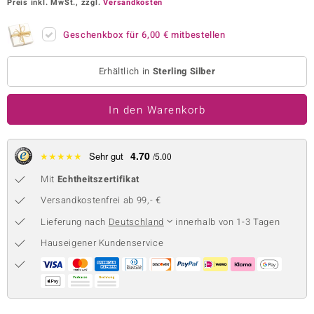
Preis inkl. MwSt., zzgl.
Versandkosten
 JUWELO
Geschenkbox für
6,00 €
mitbestellen
remonti
Erhältlich in
Sterling Silber
uca
no Collection
In den Warenkorb
ENTS BY DE MELO
4.70
★
★
★
★
★
Sehr gut
/5.00
va
Mit
Echtheitszertifikat
otenier
Versandkostenfrei ab 99,- €
 1894 Collection
Lieferung nach
Deutschland
innerhalb von 1-3 Tagen
Hauseigener Kundenservice
ana