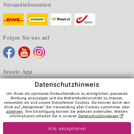
Versandinformation
Folgen Sie uns auf
Juwelo App
Datenschutzhinweis
Um Ihnen ein optimales Einkaufserlebnis zu ermöglichen, passende
Werbung anzuzeigen und die Websitefunktionalität zu messen,
verwenden wir und unsere Dienstleister Cookies. Sie können durch den
Karriere
AGB
Datenschutz
Cookies
Impressum
Klick auf „Akzeptieren“ der Verwendung aller Cookies zustimmen oder
Kontakt
Vertrag widerrufen
ablehnen
. Ihre Einwilligung können Sie jederzeit widerrufen. Weitere
Informationen erhalten Sie in unseren
Datenschutzhinweisen
.
Visit our stores in other countries:
Alle akzeptieren