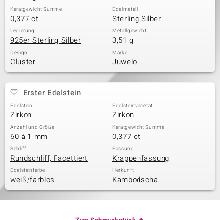
Karatgewicht Summe
Edelmetall
0,377 ct
Sterling Silber
Legierung
Metallgewicht
925er Sterling Silber
3,51 g
Design
Marke
Cluster
Juwelo
Erster Edelstein
Edelstein
Edelsteinvarietät
Zirkon
Zirkon
Anzahl und Größe
Karatgewicht Summe
60 à 1 mm
0,377 ct
Schliff
Fassung
Rundschliff, Facettiert
Krappenfassung
Edelsteinfarbe
Herkunft
weiß/farblos
Kambodscha
Zum Schmuckstück