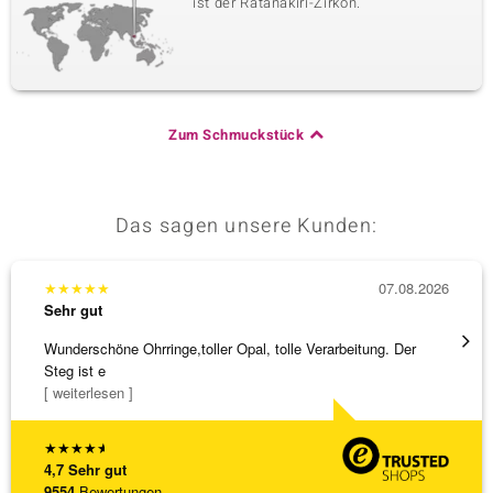
ist der Ratanakiri-Zirkon.
Zum Schmuckstück
Das sagen unsere Kunden:
★
★
★
★
★
07.08.2026
★
★
★
Sehr gut
Sehr g
Wunderschöne Ohrringe,toller Opal, tolle Verarbeitung. Der
Alles 
Steg ist e
[ weiterlesen ]
★
★
★
★
★
4,7
Sehr gut
9554
Bewertungen