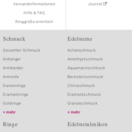
Versandinformationen
Journal
Hilfe & FAQ
Ringgröße ermitteln
Schmuck
Edelsteine
Gesamter Schmuck
Achatschmuck
Anhänger
Amethystschmuck
Armbänder
Aquamarinschmuck
Armreife
Bernsteinschmuck
Damenringe
Citrinschmuck
Diamantringe
Diamantschmuck
Goldringe
Granatschmuck
mehr
mehr
Ringe
Edelsteinlexikon