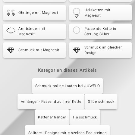
Halsketten mit
Ohrringe mit Magnesit
Magnesit
Armbänder mit
Passende Kette in
Magnesit
Sterling Silber
Schmuck im gleichen
Schmuck mit Magnesit
Design
Kategorien dieses Artikels
Schmuck online kaufen bei JUWELO
Anhänger - Passend zu Ihrer Kette
Silberschmuck
Kettenanhänger
Halsschmuck
Solitäre - Designs mit einzelnen Edelsteinen