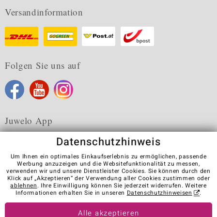
Versandinformation
Folgen Sie uns auf
Juwelo App
Datenschutzhinweis
Um Ihnen ein optimales Einkaufserlebnis zu ermöglichen, passende
Werbung anzuzeigen und die Websitefunktionalität zu messen,
verwenden wir und unsere Dienstleister Cookies. Sie können durch den
Karriere
AGB
Datenschutz
Cookies
Impressum
Klick auf „Akzeptieren“ der Verwendung aller Cookies zustimmen oder
Kontakt
Vertrag widerrufen
ablehnen
. Ihre Einwilligung können Sie jederzeit widerrufen. Weitere
Informationen erhalten Sie in unseren
Datenschutzhinweisen
.
Visit our stores in other countries:
Alle akzeptieren