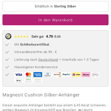
Erhältlich in
Sterling Silber
 JUWELO
remonti
In den Warenkorb
uca
4.70
★
★
★
★
★
Sehr gut
/5.00
no Collection
Mit
Echtheitszertifikat
ENTS BY DE MELO
Versandkostenfrei ab 99,- €
va
Lieferung nach
Deutschland
innerhalb von 1-3 Tagen
Hauseigener Kundenservice
otenier
 1894 Collection
Magnesit Cushion Silber-Anhänger
ana
Dieser exquisite Anhänger besteht aus einem 6,45 Karat schweren,
antiken Magnesit im Kissenschliff aus Brasilien, der durch