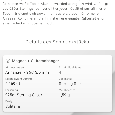
funkelnde weiße Topas-Akzente wunderbar ergänzt wird. Gefertigt
aus 925er Sterlingsilber, verleiht er jedem Outfit einen raffinierten
Touch. Er eignet sich sowohl für legere als auch für formelle
& Classics
Anlässe. Kombinieren Sie ihn mit einer eleganten Silberkette für
einen schicken, modernen Look.
Minerale
Details des Schmuckstücks
Magnesit-Silberanhänger
Abmessungen
Anzahl Edelsteine
Anhänger - 26x13.5 mm
4
Karatgewicht Summe
Edelmetall
6,469 ct
Sterling Silber
Legierung
Metallgewicht
925er Sterling Silber
1,59 g
Design
Solitaire