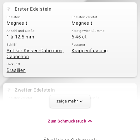
Erster Edelstein
Edelstein
Edelsteinvarietät
Magnesit
Magnesit
Anzahl und Größe
Karatgewicht Summe
1 à 12,5 mm
6,45 ct
Schliff
Fassung
Antiker Kissen-Cabochon,
Krappenfassung
Cabochon
Herkunft
Brasilien
Zweiter Edelstein
Edelsteinvarietät
Anzahl und Größe
zeige mehr
Weißer Topas
1 à 1,2 mm
Karatgewicht Summe
Schliff
0,009 ct
Runder Brillantschliff
Zum Schmuckstück
Fassung
Herkunft
Pavéfassung
Brasilien