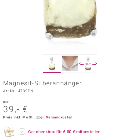
ors Edition
ana
Prince Designs
o
360°
Chic
Magnesit-Silberanhänger
insell
Art.Nr.: 4739PN
n Vogue
nur
39,- €
 Show
Preis inkl. MwSt., zzgl.
Versandkosten
o Paraíso
Geschenkbox für
6,00 €
mitbestellen
Classics