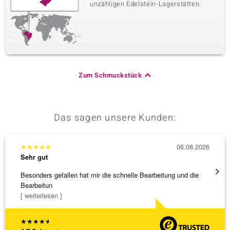
unzähligen Edelstein-Lagerstätten.
Zum Schmuckstück
Das sagen unsere Kunden:
★
★
★
★
★
06.08.2026
★
★
★
Sehr gut
Sehr g
Besonders gefallen hat mir die schnelle Bearbeitung und die
Bin ja
Bearbeitun
[ weiterlesen ]
★
★
★
★
★