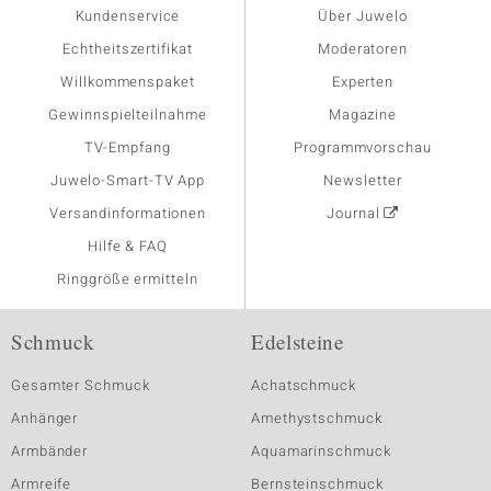
Kundenservice
Über Juwelo
Echtheitszertifikat
Moderatoren
Willkommenspaket
Experten
Gewinnspielteilnahme
Magazine
TV-Empfang
Programmvorschau
Juwelo-Smart-TV App
Newsletter
Versandinformationen
Journal
Hilfe & FAQ
Ringgröße ermitteln
Schmuck
Edelsteine
Gesamter Schmuck
Achatschmuck
Anhänger
Amethystschmuck
Armbänder
Aquamarinschmuck
Armreife
Bernsteinschmuck