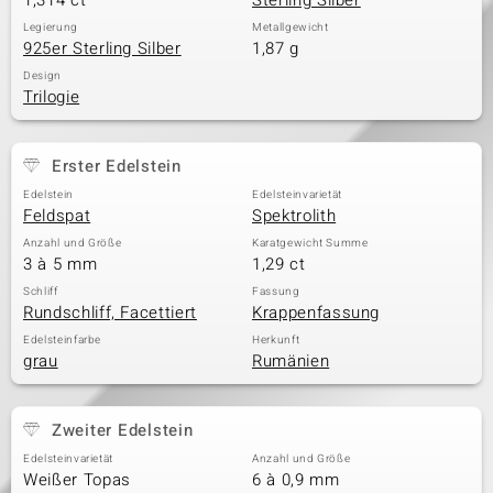
1,314 ct
Sterling Silber
Legierung
Metallgewicht
925er Sterling Silber
1,87 g
Design
Trilogie
Erster Edelstein
Edelstein
Edelsteinvarietät
Feldspat
Spektrolith
Anzahl und Größe
Karatgewicht Summe
3 à 5 mm
1,29 ct
Schliff
Fassung
Rundschliff, Facettiert
Krappenfassung
Edelsteinfarbe
Herkunft
grau
Rumänien
Zweiter Edelstein
Edelsteinvarietät
Anzahl und Größe
Weißer Topas
6 à 0,9 mm