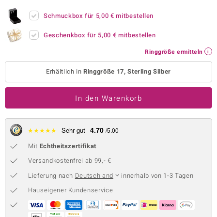
 JUWELO
Schmuckbox für
5,00 €
mitbestellen
remonti
Geschenkbox für
5,00 €
mitbestellen
Ringgröße ermitteln
uca
Erhältlich in
Ringgröße 17, Sterling Silber
no Collection
ENTS BY DE MELO
In den Warenkorb
va
4.70
★
★
★
★
★
Sehr gut
/5.00
otenier
Mit
Echtheitszertifikat
 1894 Collection
Versandkostenfrei ab 99,- €
Lieferung nach
Deutschland
innerhalb von 1-3 Tagen
Hauseigener Kundenservice
ana