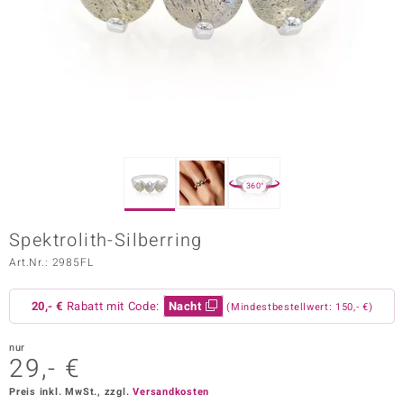
ors Edition
ana
Prince Designs
o
360°
Chic
Spektrolith-Silberring
insell
Art.Nr.: 2985FL
n Vogue
20,- €
Rabatt mit Code:
Nacht
(Mindestbestellwert: 150,- €)
 Show
nur
o Paraíso
29,- €
Classics
Preis inkl. MwSt., zzgl.
Versandkosten