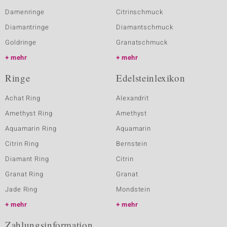
Damenringe
Citrinschmuck
Diamantringe
Diamantschmuck
Goldringe
Granatschmuck
mehr
mehr
Ringe
Edelsteinlexikon
Achat Ring
Alexandrit
Amethyst Ring
Amethyst
Aquamarin Ring
Aquamarin
Citrin Ring
Bernstein
Diamant Ring
Citrin
Granat Ring
Granat
Jade Ring
Mondstein
mehr
mehr
Zahlungsinformation