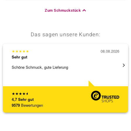
Zum Schmuckstück
Das sagen unsere Kunden:
★
★
★
★
★
08.08.2026
★
★
★
Sehr gut
Sehr g
Schöne Schmuck, gute Lieferung
Schnel
★
★
★
★
★
4,7
Sehr gut
9579
Bewertungen