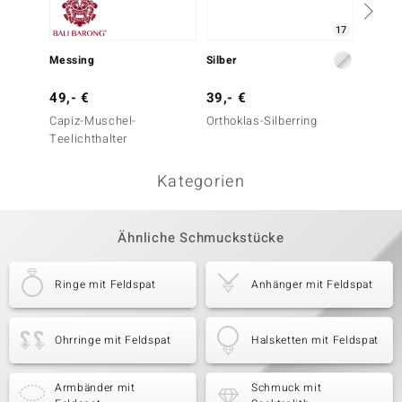
17
Messing
Silber
Messin
49,- €
39,- €
69,- 
Capiz-Muschel-
Orthoklas-Silberring
Capiz-
Teelichthalter
Teelich
Kategorien
Ähnliche Schmuckstücke
Ringe mit Feldspat
Anhänger mit Feldspat
Ohrringe mit Feldspat
Halsketten mit Feldspat
Armbänder mit
Schmuck mit