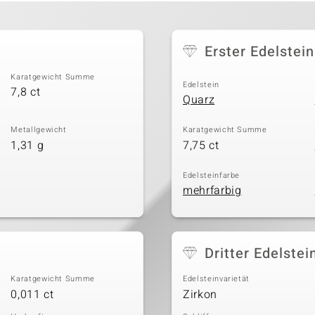
Erster Edelstein
Karatgewicht Summe
Edelstein
7,8 ct
Quarz
Metallgewicht
Karatgewicht Summe
1,31 g
7,75 ct
Edelsteinfarbe
mehrfarbig
Dritter Edelstei
Karatgewicht Summe
Edelsteinvarietät
0,011 ct
Zirkon