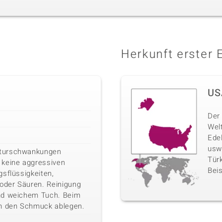
Herkunft erster 
US
Der 
Wel
Ede
usw
turschwankungen
Türk
 keine aggressiven
Beis
sflüssigkeiten,
 oder Säuren. Reinigung
nd weichem Tuch. Beim
en den Schmuck ablegen.