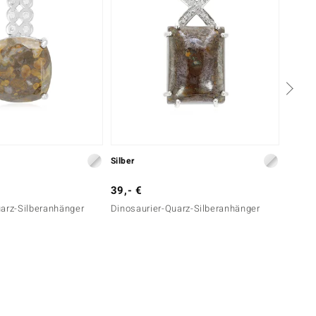
Silber
Silber
39,- €
39,- 
uarz-Silberanhänger
Dinosaurier-Quarz-Silberanhänger
Dinosa