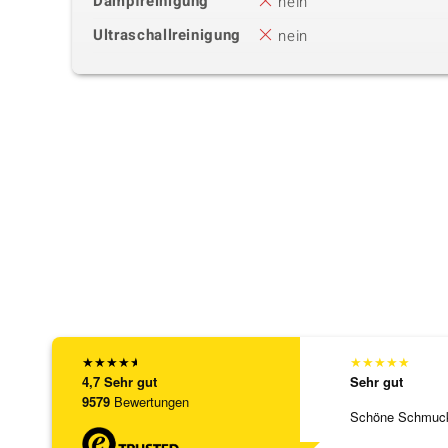
Dampfreinigung
nein
Ultraschallreinigung
nein
★
★
★
★
★
★
★
★
★
★
4,7
Sehr gut
Sehr gut
9579
Bewertungen
Schöne Schmuck,