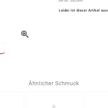
Onyx
Peridot
Art.Nr.: 5420HH
ns
♦ Silberhalsketten
TPC
Rhodolith
Spektro
k
♦ Silberohrringe
Leider ist dieser Artikel aus
Trends & Classics
Türkis
Turmal
♦ Silberanhänger
Vitale Minerale
n
Platinschmuck
Blau
Grün
Ähnlicher Schmuck