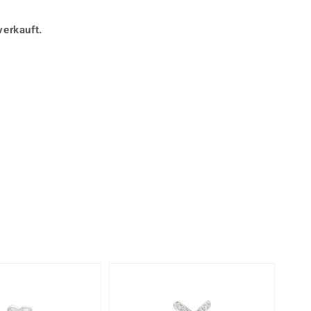
Perle
Ringgröße ermitteln
lith
Spinell
verkauft.
in
Zirkon
Gelb