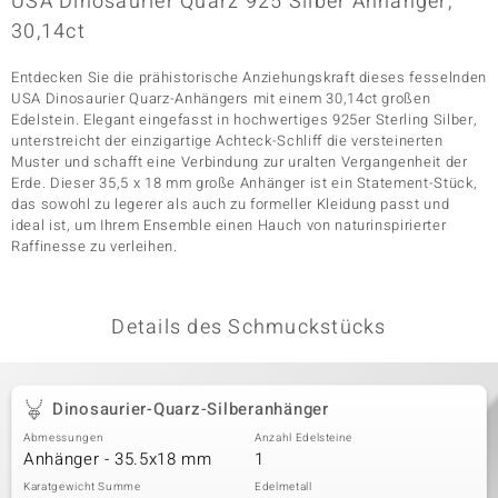
USA Dinosaurier Quarz 925 Silber Anhänger,
30,14ct
Entdecken Sie die prähistorische Anziehungskraft dieses fesselnden
& Classics
USA Dinosaurier Quarz-Anhängers mit einem 30,14ct großen
Edelstein. Elegant eingefasst in hochwertiges 925er Sterling Silber,
Minerale
unterstreicht der einzigartige Achteck-Schliff die versteinerten
Muster und schafft eine Verbindung zur uralten Vergangenheit der
Erde. Dieser 35,5 x 18 mm große Anhänger ist ein Statement-Stück,
das sowohl zu legerer als auch zu formeller Kleidung passt und
ideal ist, um Ihrem Ensemble einen Hauch von naturinspirierter
Raffinesse zu verleihen.
Details des Schmuckstücks
Dinosaurier-Quarz-Silberanhänger
Abmessungen
Anzahl Edelsteine
Anhänger - 35.5x18 mm
1
Karatgewicht Summe
Edelmetall