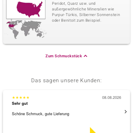
Peridot, Quarz usw. und
außergewöhnliche Mineralien wie
Purpur-Türkis, Silberner Sonnenstein
oder Benitoit zum Beispiel.
Zum Schmuckstück
Das sagen unsere Kunden:
★
★
★
★
★
08.08.2026
★
★
★
Sehr gut
Sehr g
Schöne Schmuck, gute Lieferung
Schnel