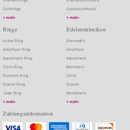
Diamantringe
Diamantschmuck
Goldringe
Granatschmuck
mehr
mehr
Ringe
Edelsteinlexikon
Achat Ring
Alexandrit
Amethyst Ring
Amethyst
Aquamarin Ring
Aquamarin
Citrin Ring
Bernstein
Diamant Ring
Citrin
Granat Ring
Granat
Jade Ring
Mondstein
mehr
mehr
Zahlungsinformation