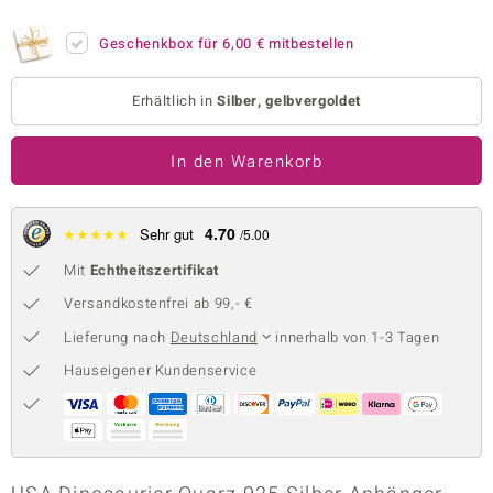
 JUWELO
Geschenkbox für
6,00 €
mitbestellen
remonti
Erhältlich in
Silber, gelbvergoldet
uca
In den Warenkorb
no Collection
ENTS BY DE MELO
4.70
★
★
★
★
★
Sehr gut
/5.00
va
Mit
Echtheitszertifikat
otenier
Versandkostenfrei ab 99,- €
Lieferung nach
Deutschland
innerhalb von 1-3 Tagen
 1894 Collection
Hauseigener Kundenservice
ana