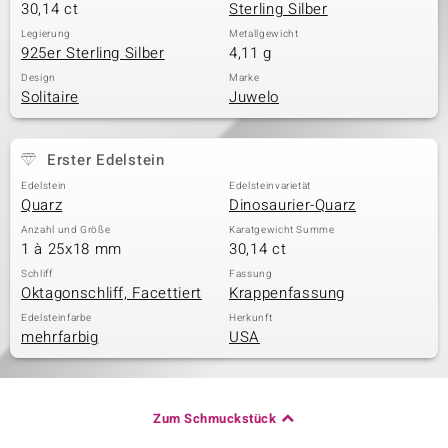
30,14 ct
Sterling Silber
Legierung
Metallgewicht
925er Sterling Silber
4,11 g
Design
Marke
Solitaire
Juwelo
Erster Edelstein
Edelstein
Edelsteinvarietät
Quarz
Dinosaurier-Quarz
Anzahl und Größe
Karatgewicht Summe
1 à 25x18 mm
30,14 ct
Schliff
Fassung
Oktagonschliff, Facettiert
Krappenfassung
Edelsteinfarbe
Herkunft
mehrfarbig
USA
Zum Schmuckstück