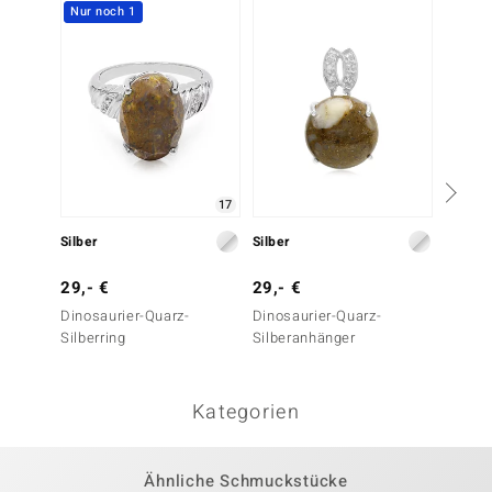
Nur noch 1
17
Silber
Silber
Silber
29,- €
29,- €
39,- 
Dinosaurier-Quarz-
Dinosaurier-Quarz-
Magnes
Silberring
Silberanhänger
Kategorien
Ähnliche Schmuckstücke