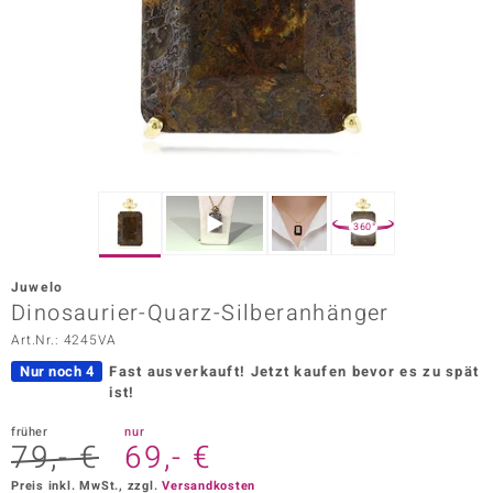
ors Edition
ana
Prince Designs
o
360°
Chic
Juwelo
insell
Dinosaurier-Quarz-Silberanhänger
Art.Nr.: 4245VA
n Vogue
Nur noch 4
Fast ausverkauft!
Jetzt kaufen bevor es zu spät
 Show
ist!
o Paraíso
früher
nur
79,- €
69,- €
Classics
Preis inkl. MwSt., zzgl.
Versandkosten