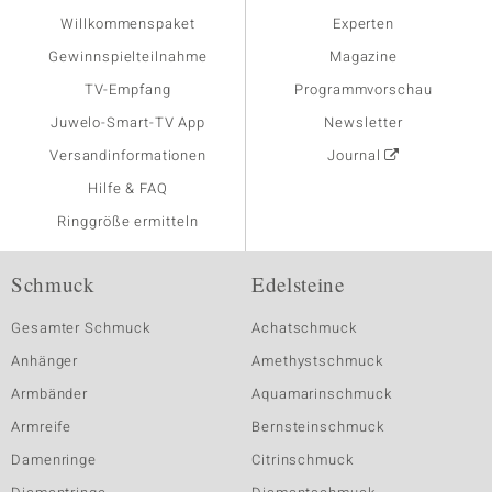
Willkommenspaket
Experten
Gewinnspielteilnahme
Magazine
TV-Empfang
Programmvorschau
Juwelo-Smart-TV App
Newsletter
Versandinformationen
Journal
Hilfe & FAQ
Ringgröße ermitteln
Schmuck
Edelsteine
Gesamter Schmuck
Achatschmuck
Anhänger
Amethystschmuck
Armbänder
Aquamarinschmuck
Armreife
Bernsteinschmuck
Damenringe
Citrinschmuck