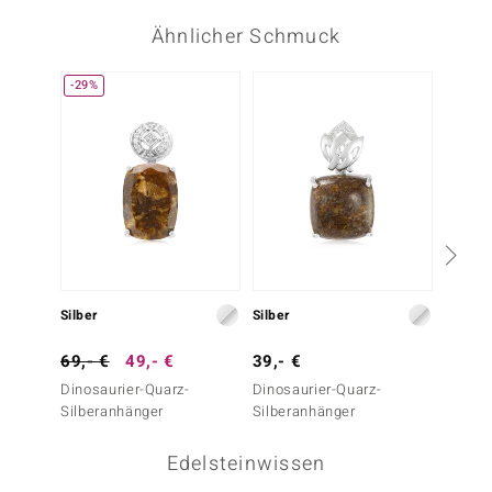
Ähnlicher Schmuck
-29%
Silber
Silber
Silber
69,- €
49,- €
39,- €
69,- 
Dinosaurier-Quarz-
Dinosaurier-Quarz-
Dinosa
Silberanhänger
Silberanhänger
Silber
Edelsteinwissen