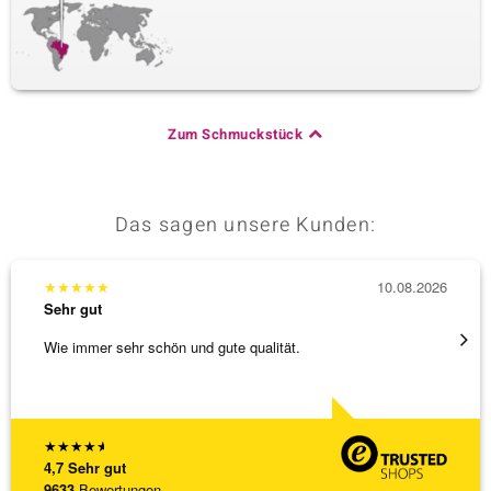
Zum Schmuckstück
Das sagen unsere Kunden:
★
★
★
★
★
10.08.2026
★
★
★
Sehr gut
Sehr g
Wie immer sehr schön und gute qualität.
Sehr h
Retour
[ weite
★
★
★
★
★
4,7
Sehr gut
9633
Bewertungen