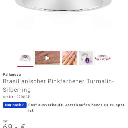
ors Edition
ana
Prince Designs
o
360°
Chic
Pallanova
insell
Brasilianischer Pinkfarbener Turmalin-
Silberring
n Vogue
Art.Nr.: 2708AP
 Show
Nur noch 6
Fast ausverkauft!
Jetzt kaufen bevor es zu spät
ist!
o Paraíso
nur
Classics
69,- €