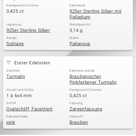
Karatgewicht Summe
Edelmetall
0,425 ct
925er Sterling Silber mit
Palladium
Legierung
Metallgewicht
925er Sterling Silber
3,14 g
Design
Marke
Solitaire
Pallanova
Erster Edelstein
Edelstein
Edelsteinvarietät
Turmalin
Brasilianischer
Pinkfarbener Turmalin
Anzahl und Größe
Karatgewicht Summe
1 à 6x4 mm
0,425 ct
Schliff
Fassung
Ovalschliff, Facettiert
Zargenfassung
Edelsteinfarbe
Herkunft
pink
Brasilien