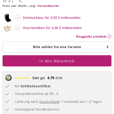
Preis inkl. MwSt., zzgl.
Versandkosten
 JUWELO
remonti
Schmuckbox für
5,00 €
mitbestellen
uca
Geschenkbox für
5,00 €
mitbestellen
Ringgröße ermitteln
no Collection
Bitte wählen Sie eine Variante
ENTS BY DE MELO
va
In den Warenkorb
otenier
4.70
★
★
★
★
★
Sehr gut
/5.00
 1894 Collection
Mit
Echtheitszertifikat
Versandkostenfrei ab 99,- €
ana
Lieferung nach
Deutschland
innerhalb von 1-3 Tagen
Hauseigener Kundenservice