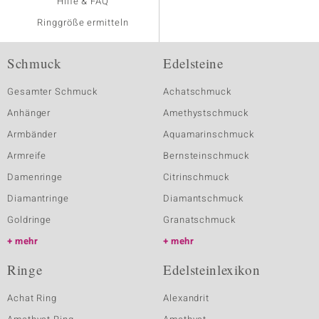
Hilfe & FAQ
Ringgröße ermitteln
Schmuck
Edelsteine
Gesamter Schmuck
Achatschmuck
Anhänger
Amethystschmuck
Armbänder
Aquamarinschmuck
Armreife
Bernsteinschmuck
Damenringe
Citrinschmuck
Diamantringe
Diamantschmuck
Goldringe
Granatschmuck
mehr
mehr
Ringe
Edelsteinlexikon
Achat Ring
Alexandrit