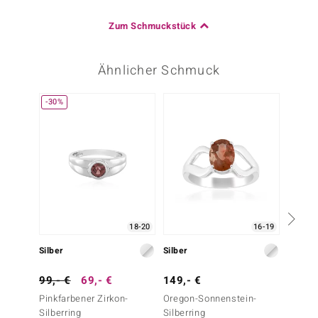
Zum Schmuckstück
Ähnlicher Schmuck
-30%
18-20
16-19
Silber
Silber
Silber
99,- €
69,- €
149,- €
99,- 
Pinkfarbener Zirkon-
Oregon-Sonnenstein-
Mahago
Silberring
Silberring
Silberr