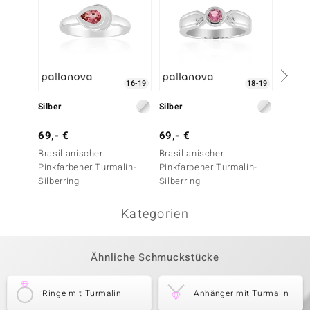
16-19
18-19
Silber
Silber
Silber
69,- €
69,- €
99,- 
Brasilianischer
Brasilianischer
Roshoi
Pinkfarbener Turmalin-
Pinkfarbener Turmalin-
Silberring
Silberring
Kategorien
Ähnliche Schmuckstücke
Ringe mit Turmalin
Anhänger mit Turmalin