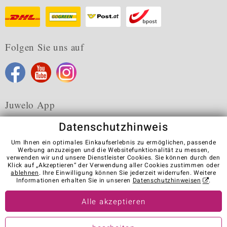
Folgen Sie uns auf
Juwelo App
Datenschutzhinweis
Um Ihnen ein optimales Einkaufserlebnis zu ermöglichen, passende
Werbung anzuzeigen und die Websitefunktionalität zu messen,
verwenden wir und unsere Dienstleister Cookies. Sie können durch den
Karriere
AGB
Datenschutz
Cookies
Impressum
Klick auf „Akzeptieren“ der Verwendung aller Cookies zustimmen oder
Kontakt
Vertrag widerrufen
ablehnen
. Ihre Einwilligung können Sie jederzeit widerrufen. Weitere
Informationen erhalten Sie in unseren
Datenschutzhinweisen
.
Visit our stores in other countries:
Alle akzeptieren
© Juwelo Deutschland GmbH (ein Tochterunternehmen der elumeo