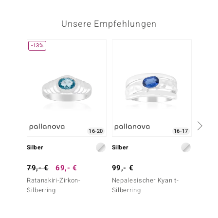
Unsere Empfehlungen
-13%
-30%
16-20
16-17
Silber
Silber
Silber
79,- €
69,- €
99,- €
99,- 
Ratanakiri-Zirkon-
Nepalesischer Kyanit-
Russis
Silberring
Silberring
Silberr