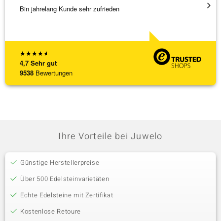
Bin jahrelang Kunde sehr zufrieden
Besond
Bearbe
[ weite
★
★
★
★
★
4,7
Sehr gut
9538
Bewertungen
Ihre Vorteile bei Juwelo
Günstige Herstellerpreise
Über 500 Edelsteinvarietäten
Echte Edelsteine mit Zertifikat
Kostenlose Retoure