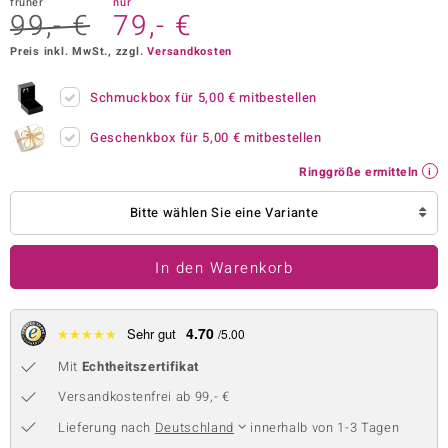
früher
nur
99,- €
79,- €
 JUWELO
Preis inkl. MwSt., zzgl.
Versandkosten
remonti
Schmuckbox für
5,00 €
mitbestellen
uca
Geschenkbox für
5,00 €
mitbestellen
no Collection
Ringgröße ermitteln
ENTS BY DE MELO
Bitte wählen Sie eine Variante
va
In den Warenkorb
otenier
 1894 Collection
4.70
★
★
★
★
★
Sehr gut
/5.00
Mit
Echtheitszertifikat
ana
Versandkostenfrei ab 99,- €
Lieferung nach
Deutschland
innerhalb von 1-3 Tagen