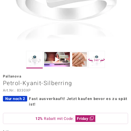
ors Edition
ana
Prince Designs
o
360°
Chic
Pallanova
insell
Petrol-Kyanit-Silberring
Art.Nr.: 8330XP
n Vogue
Nur noch 2
Fast ausverkauft!
Jetzt kaufen bevor es zu spät
 Show
ist!
o Paraíso
12%
Rabatt mit Code:
Friday
Classics