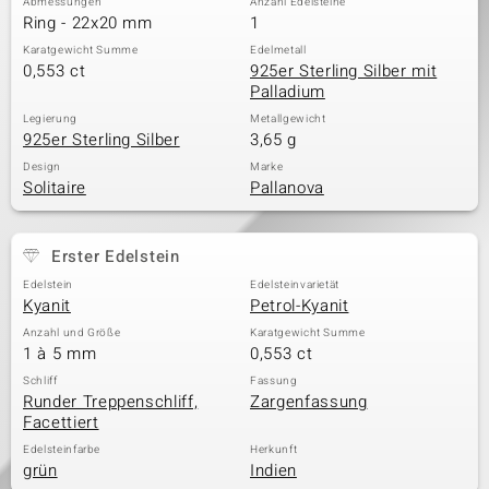
Abmessungen
Anzahl Edelsteine
Ring - 22x20 mm
1
Karatgewicht Summe
Edelmetall
0,553 ct
925er Sterling Silber mit
Palladium
Legierung
Metallgewicht
925er Sterling Silber
3,65 g
Design
Marke
Solitaire
Pallanova
Erster Edelstein
Edelstein
Edelsteinvarietät
Kyanit
Petrol-Kyanit
Anzahl und Größe
Karatgewicht Summe
1 à 5 mm
0,553 ct
Schliff
Fassung
Runder Treppenschliff,
Zargenfassung
Facettiert
Edelsteinfarbe
Herkunft
grün
Indien