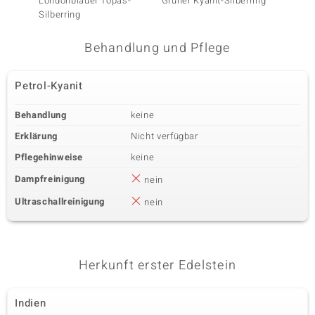
Londonblauer Topas-
Grüner Kyanit-Silberring
Blauer 
Silberring
Behandlung und Pflege
Petrol-Kyanit
Behandlung
keine
Erklärung
Nicht verfügbar
Pflegehinweise
keine
Dampfreinigung
nein
Ultraschallreinigung
nein
Herkunft erster Edelstein
Indien