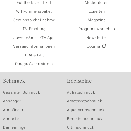
Echtheitszertifikat
Moderatoren
Willkommenspaket
Experten
Gewinnspielteilnahme
Magazine
TV-Empfang
Programmvorschau
Juwelo-Smart-TV App
Newsletter
Versandinformationen
Journal
Hilfe & FAQ
Ringgröße ermitteln
Schmuck
Edelsteine
Gesamter Schmuck
Achatschmuck
Anhänger
Amethystschmuck
Armbänder
Aquamarinschmuck
Armreife
Bernsteinschmuck
Damenringe
Citrinschmuck