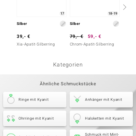
17
18-19
Silber
Silber
Silber
39,- €
79,- €
59,- €
39,- 
Xia-Apatit-Silberring
Chrom-Apatit-Silberring
Grüner
Silberr
Kategorien
Ähnliche Schmuckstücke
Ringe mit Kyanit
Anhänger mit Kyanit
Ohrringe mit Kyanit
Halsketten mit Kyanit
Schmuck mit Mint-