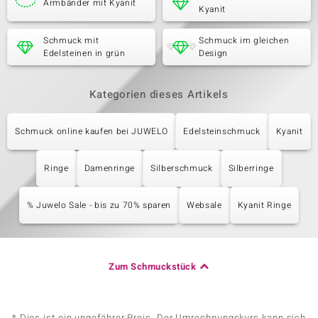
Armbänder mit Kyanit
Kyanit
Schmuck mit
Schmuck im gleichen
Edelsteinen in grün
Design
Kategorien dieses Artikels
Schmuck online kaufen bei JUWELO
Edelsteinschmuck
Kyanit
Ringe
Damenringe
Silberschmuck
Silberringe
% Juwelo Sale - bis zu 70% sparen
Websale
Kyanit Ringe
Zum Schmuckstück
* Dies ist ein ungefährer Preis. Der Umrechnungskurs kann sich