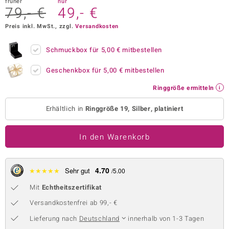
früher
nur
79,- €
49,- €
 JUWELO
Preis inkl. MwSt., zzgl.
Versandkosten
remonti
Schmuckbox für
5,00 €
mitbestellen
uca
Geschenkbox für
5,00 €
mitbestellen
no Collection
Ringgröße ermitteln
ENTS BY DE MELO
Erhältlich in
Ringgröße 19, Silber, platiniert
va
In den Warenkorb
otenier
 1894 Collection
4.70
★
★
★
★
★
Sehr gut
/5.00
Mit
Echtheitszertifikat
ana
Versandkostenfrei ab 99,- €
Lieferung nach
Deutschland
innerhalb von 1-3 Tagen