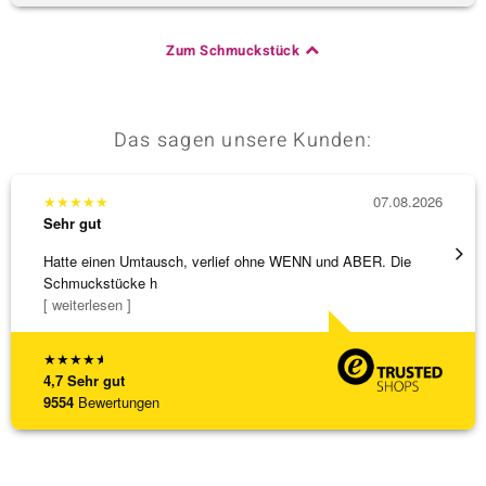
Zum Schmuckstück
Das sagen unsere Kunden:
★
★
★
★
★
07.08.2026
★
★
★
Sehr gut
Sehr g
Hatte einen Umtausch, verlief ohne WENN und ABER. Die
Die Wa
Schmuckstücke h
[ weiterlesen ]
★
★
★
★
★
4,7
Sehr gut
9554
Bewertungen