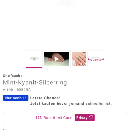
ors Edition
ana
Prince Designs
o
360°
Chic
Chefsache
insell
Mint-Kyanit-Silberring
Art.Nr.: 6052RA
n Vogue
Nur noch 1!
Letzte Chance!
 Show
Jetzt kaufen bevor jemand schneller ist.
o Paraíso
12%
Rabatt mit Code:
Friday
Classics