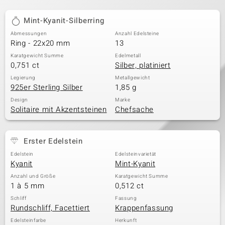
Mint-Kyanit-Silberring
Abmessungen
Anzahl Edelsteine
Ring - 22x20 mm
13
Karatgewicht Summe
Edelmetall
0,751 ct
Silber, platiniert
Legierung
Metallgewicht
925er Sterling Silber
1,85 g
Design
Marke
Solitaire mit Akzentsteinen
Chefsache
Erster Edelstein
Edelstein
Edelsteinvarietät
Kyanit
Mint-Kyanit
Anzahl und Größe
Karatgewicht Summe
1 à 5 mm
0,512 ct
Schliff
Fassung
Rundschliff, Facettiert
Krappenfassung
Edelsteinfarbe
Herkunft