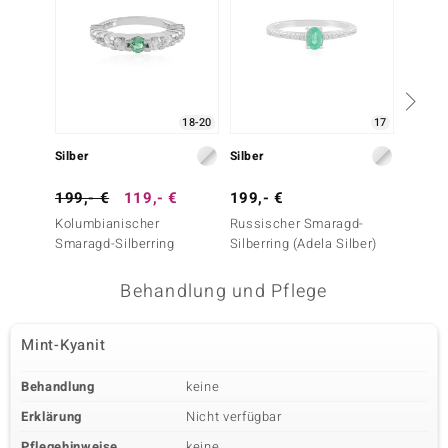
18-20
17
Silber
Silber
Silber
199,- €
119,- €
199,- €
199,-
Kolumbianischer
Russischer Smaragd-
Kolumb
Smaragd-Silberring
Silberring (Adela Silber)
Smarag
Behandlung und Pflege
Mint-Kyanit
Behandlung
keine
Erklärung
Nicht verfügbar
Pflegehinweise
keine