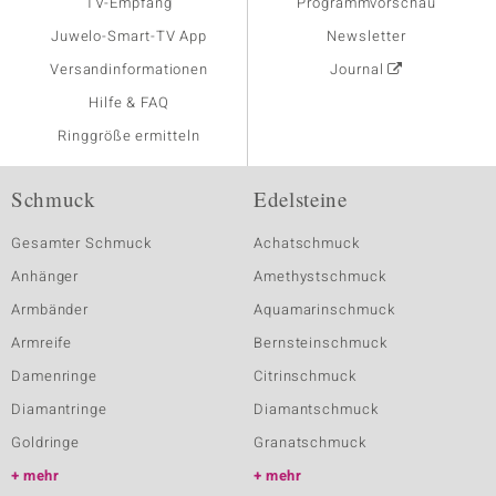
TV-Empfang
Programmvorschau
Juwelo-Smart-TV App
Newsletter
Versandinformationen
Journal
Hilfe & FAQ
Ringgröße ermitteln
Schmuck
Edelsteine
Gesamter Schmuck
Achatschmuck
Anhänger
Amethystschmuck
Armbänder
Aquamarinschmuck
Armreife
Bernsteinschmuck
Damenringe
Citrinschmuck
Diamantringe
Diamantschmuck
Goldringe
Granatschmuck
mehr
mehr