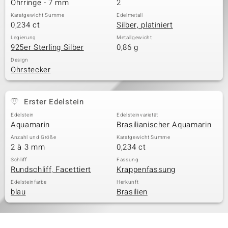
Ohrringe - 7 mm
2
Karatgewicht Summe
Edelmetall
0,234 ct
Silber, platiniert
& Classics
Legierung
Metallgewicht
925er Sterling Silber
0,86 g
Minerale
Design
Ohrstecker
Erster Edelstein
Edelstein
Edelsteinvarietät
Aquamarin
Brasilianischer Aquamarin
Anzahl und Größe
Karatgewicht Summe
2 à 3 mm
0,234 ct
Schliff
Fassung
Rundschliff, Facettiert
Krappenfassung
Edelsteinfarbe
Herkunft
blau
Brasilien