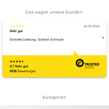
Das sagen unsere Kunden:
★
★
★
★
★
06.08.2026
★
★
★
Sehr gut
Sehr g
Schnelle Lieferung. Schöner Schmuck
Bin ja
★
★
★
★
★
4,7
Sehr gut
9538
Bewertungen
Kategorien