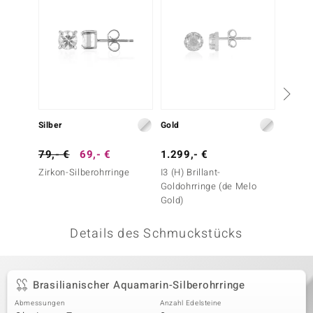
 JUWELO
remonti
uca
no Collection
Silber
Gold
Silber
ENTS BY DE MELO
79,- €
69,- €
1.299,- €
79,- 
va
Zirkon-Silberohrringe
I3 (H) Brillant-
Neonbl
Goldohrringe (de Melo
Silbero
otenier
Gold)
 1894 Collection
Details des Schmuckstücks
ana
Brasilianischer Aquamarin-Silberohrringe
Abmessungen
Anzahl Edelsteine