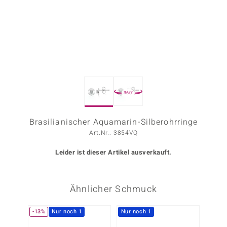
ors Edition
ana
Prince Designs
360°
o
Chic
Brasilianischer Aquamarin-Silberohrringe
Art.Nr.: 3854VQ
insell
Leider ist dieser Artikel ausverkauft.
n Vogue
 Show
Ähnlicher Schmuck
o Paraíso
-13%
Nur noch 1
Nur noch 1
Classics