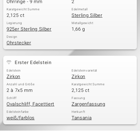
Ohrringe - 9 mm
2
Karatgewicht Summe
Edelmetall
2,125 ct
Sterling Silber
& Classics
Legierung
Metallgewicht
925er Sterling Silber
1,66 g
Minerale
Design
Ohrstecker
Erster Edelstein
Edelstein
Edelsteinvarietät
Zirkon
Zirkon
Anzahl und Größe
Karatgewicht Summe
2 à 7x5 mm
2,125 ct
Schliff
Fassung
Ovalschliff, Facettiert
Zargenfassung
Edelsteinfarbe
Herkunft
weiß/farblos
Tansania