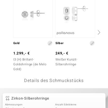
 JUWELO
remonti
uca
no Collection
Gold
Silber
Silber
ENTS BY DE MELO
1.299,- €
249,- €
69,- 
va
I3 (H) Brillant-
Weißer Kunzit-
Danbur
Goldohrringe (de Melo
Silberohrringe
otenier
Gold)
 1894 Collection
Details des Schmuckstücks
ana
Zirkon-Silberohrringe
Abmessungen
Anzahl Edelsteine