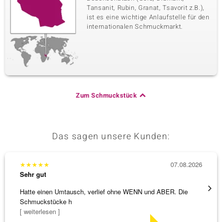
Tansanit, Rubin, Granat, Tsavorit z.B.),
ist es eine wichtige Anlaufstelle für den
internationalen Schmuckmarkt.
Zum Schmuckstück
Das sagen unsere Kunden:
★
★
★
★
★
07.08.2026
★
★
★
Sehr gut
Sehr g
Hatte einen Umtausch, verlief ohne WENN und ABER. Die
Eine V
Schmuckstücke h
zu noc
[ weiterlesen ]
[ weite