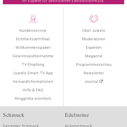
Ihr Experte für zertifizierten Edelsteinschmuck.
Kundenservice
Über Juwelo
Echtheitszertifikat
Moderatoren
Willkommenspaket
Experten
Gewinnspielteilnahme
Magazine
TV-Empfang
Programmvorschau
Juwelo-Smart-TV App
Newsletter
Versandinformationen
Journal
Hilfe & FAQ
Ringgröße ermitteln
Schmuck
Edelsteine
Gesamter Schmuck
Achatschmuck