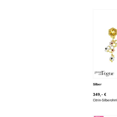
V-Krappenfassung
1
Oktagon-Smaragdschliff
1
Zargenfassung
6
Oktagonschliff
1
Ovaler Konkavschliff
1
Ovalschliff
4
Rundschliff
17
Tropfenfoermiger Konkavschliff
1
Tropfenschliff
8
Zeige mehr
Silber
349,- €
Citrin-Silberohr