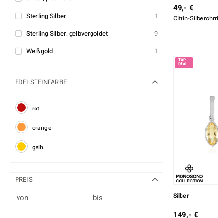
49,- €
Sterling Silber
1
Citrin-Silberohr
Sterling Silber, gelbvergoldet
9
Weißgold
1
EDELSTEINFARBE
rot
orange
gelb
PREIS
Silber
von
bis
149,- €