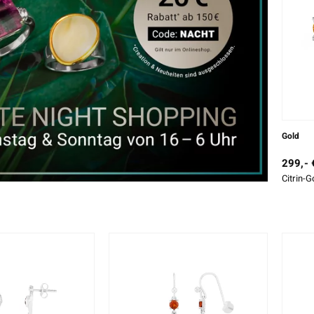
Gold
299,- 
Citrin-G