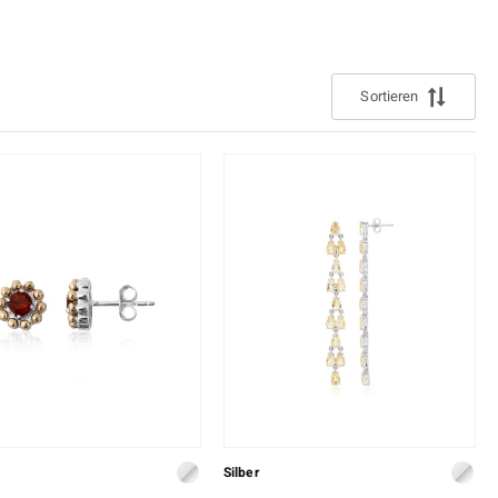
uli
Larimar
 ermitteln
Perle
lith
Spinell
Sortieren
n
Zirkon
Gelb
Silber