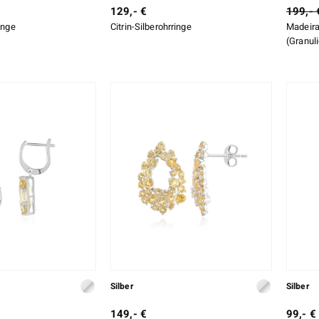
129,- €
199,- 
ringe
Citrin-Silberohrringe
Madeira-
(Granul
Silber
Silber
149,- €
99,- €