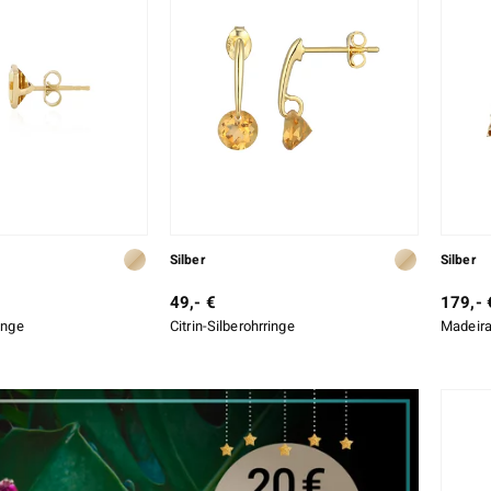
Silber
Silber
49,- €
179,- 
ringe
Citrin-Silberohrringe
Madeira-