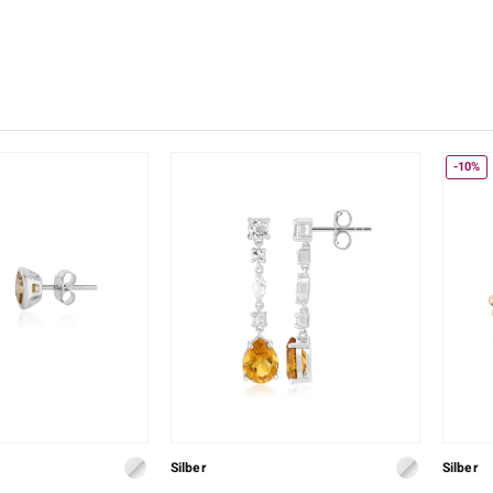
♦ Silberringe
Creation
Kyanit
Lapislaz
TPC
♦ Silberhalsketten
Ringgröße
Onyx
Peridot
Trends & Classics
♦ Silberohrringe
Rhodolith
Spektro
Vitale Minerale
♦ Silberanhänger
Türkis
Turmali
Platinschmuck
-10%
Blau
Grün
Silber
Silber