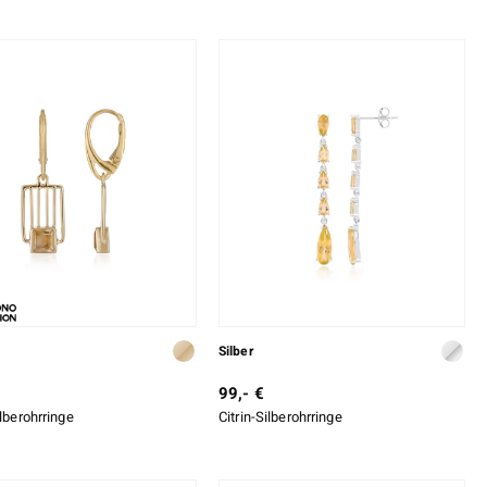
Silber
99,- €
ilberohrringe
Citrin-Silberohrringe