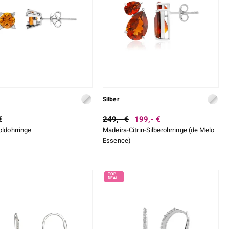
Silber
€
249,- €
199,- €
oldohrringe
Madeira-Citrin-Silberohrringe (de Melo
Essence)