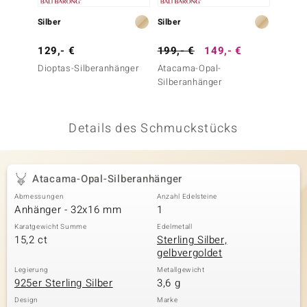
 JUWELO
Silber
Silber
Silber
remonti
129,- €
199,- €
149,- €
99,- 
Dioptas-Silberanhänger
Atacama-Opal-
Diopta
uca
Silberanhänger
no Collection
Details des Schmuckstücks
ENTS BY DE MELO
va
Atacama-Opal-Silberanhänger
otenier
Abmessungen
Anzahl Edelsteine
Anhänger - 32x16 mm
1
 1894 Collection
Karatgewicht Summe
Edelmetall
15,2 ct
Sterling Silber,
gelbvergoldet
ana
Legierung
Metallgewicht
925er Sterling Silber
3,6 g
Design
Marke