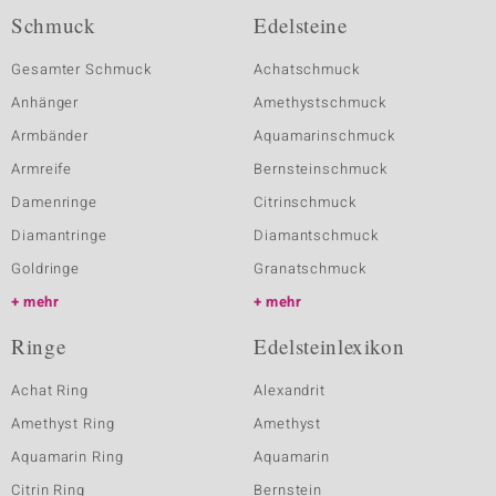
Schmuck
Edelsteine
Gesamter Schmuck
Achatschmuck
Anhänger
Amethystschmuck
Armbänder
Aquamarinschmuck
Armreife
Bernsteinschmuck
Damenringe
Citrinschmuck
Diamantringe
Diamantschmuck
Goldringe
Granatschmuck
mehr
mehr
Ringe
Edelsteinlexikon
Achat Ring
Alexandrit
Amethyst Ring
Amethyst
Aquamarin Ring
Aquamarin
Citrin Ring
Bernstein