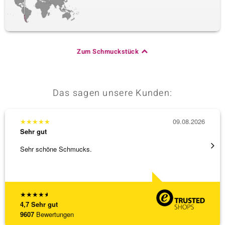
Zum Schmuckstück
Das sagen unsere Kunden:
★
★
★
★
★
09.08.2026
★
★
★
Sehr gut
Sehr g
Sehr schöne Schmucks.
Anhäng
Omega
[ weite
★
★
★
★
★
4,7
Sehr gut
9607
Bewertungen