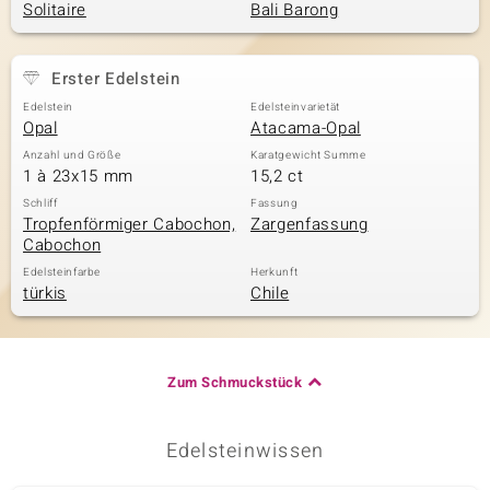
Solitaire
Bali Barong
& Classics
Erster Edelstein
Edelstein
Edelsteinvarietät
Minerale
Opal
Atacama-Opal
Anzahl und Größe
Karatgewicht Summe
1 à 23x15 mm
15,2 ct
Schliff
Fassung
Tropfenförmiger Cabochon,
Zargenfassung
Cabochon
Edelsteinfarbe
Herkunft
türkis
Chile
Zum Schmuckstück
Edelsteinwissen