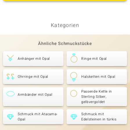
Kategorien
Ähnliche Schmuckstücke
Anhänger mit Opal
Ringe mit Opal
Ohrringe mit Opal
Halsketten mit Opal
Passende Kette in
Armbänder mit Opal
Sterling Silber,
gelbvergoldet
Schmuck mit Atacama-
Schmuck mit
Opal
Edelsteinen in türkis