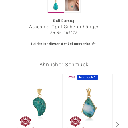
ors Edition
ana
Bali Barong
Atacama-Opal-Silberanhänger
Art.Nr.: 1863GA
Prince Designs
Leider ist dieser Artikel ausverkauft.
o
Ähnlicher Schmuck
Chic
insell
-25%
Nur noch 1
n Vogue
 Show
o Paraíso
Classics