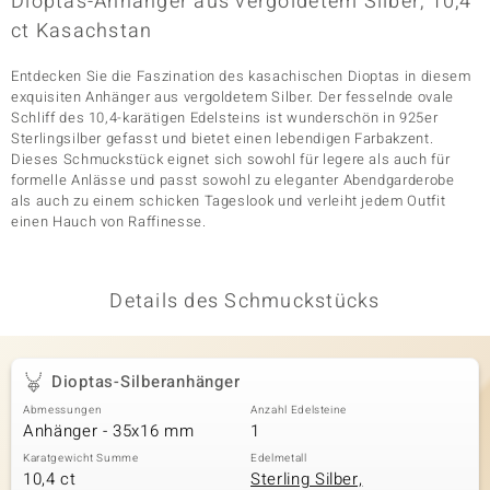
Dioptas-Anhänger aus vergoldetem Silber, 10,4
ct Kasachstan
Entdecken Sie die Faszination des kasachischen Dioptas in diesem
& Classics
exquisiten Anhänger aus vergoldetem Silber. Der fesselnde ovale
Schliff des 10,4-karätigen Edelsteins ist wunderschön in 925er
Minerale
Sterlingsilber gefasst und bietet einen lebendigen Farbakzent.
Dieses Schmuckstück eignet sich sowohl für legere als auch für
formelle Anlässe und passt sowohl zu eleganter Abendgarderobe
als auch zu einem schicken Tageslook und verleiht jedem Outfit
einen Hauch von Raffinesse.
Details des Schmuckstücks
Dioptas-Silberanhänger
Abmessungen
Anzahl Edelsteine
Anhänger - 35x16 mm
1
Karatgewicht Summe
Edelmetall
10,4 ct
Sterling Silber,