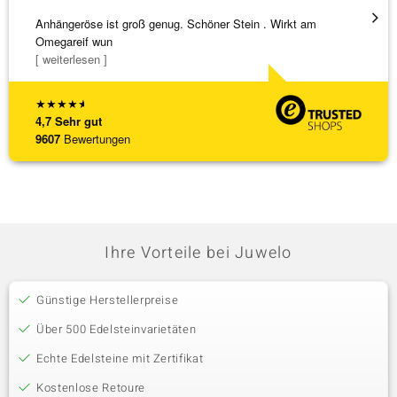
Anhängeröse ist groß genug. Schöner Stein . Wirkt am
Sehr 
Omegareif wun
[ weiterlesen ]
★
★
★
★
★
4,7
Sehr gut
9607
Bewertungen
Ihre Vorteile bei Juwelo
Günstige Herstellerpreise
Über 500 Edelsteinvarietäten
Echte Edelsteine mit Zertifikat
Kostenlose Retoure