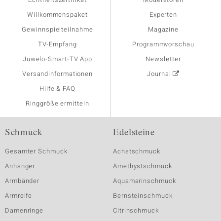
Willkommenspaket
Experten
Gewinnspielteilnahme
Magazine
TV-Empfang
Programmvorschau
Juwelo-Smart-TV App
Newsletter
Versandinformationen
Journal
Hilfe & FAQ
Ringgröße ermitteln
Schmuck
Edelsteine
Gesamter Schmuck
Achatschmuck
Anhänger
Amethystschmuck
Armbänder
Aquamarinschmuck
Armreife
Bernsteinschmuck
Damenringe
Citrinschmuck