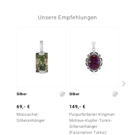
Unsere Empfehlungen
Silber
Silber
Silber
69,- €
149,- €
129,-
Moosachat-
Purpurfarbener Kingman
Diopta
Silberanhänger
Mohave-Kupfer-Türkis-
Silberanhänger
(Faszination Türkis)