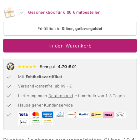
 JUWELO
Geschenkbox für
6,00 €
mitbestellen
remonti
Erhältlich in
Silber, gelbvergoldet
uca
In den Warenkorb
no Collection
ENTS BY DE MELO
4.70
★
★
★
★
★
Sehr gut
/5.00
va
Mit
Echtheitszertifikat
otenier
Versandkostenfrei ab 99,- €
Lieferung nach
Deutschland
innerhalb von 1-3 Tagen
 1894 Collection
Hauseigener Kundenservice
ana