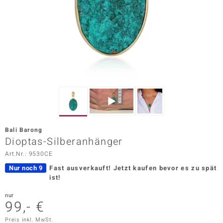
ors Edition
ana
Prince Designs
o
Chic
Bali Barong
insell
Dioptas-Silberanhänger
Art.Nr.: 9530CE
n Vogue
Nur noch 9
Fast ausverkauft!
Jetzt kaufen bevor es zu spät
 Show
ist!
o Paraíso
nur
99,- €
Classics
Preis inkl. MwSt.