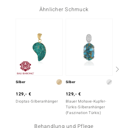
Ähnlicher Schmuck
Silber
Silber
Silber
129,- €
129,- €
99,- 
Dioptas-Silberanhänger
Blauer Mohave-Kupfer-
Venus-
Türkis-Silberanhänger
Silber
(Faszination Türkis)
Behandlung und Pflege