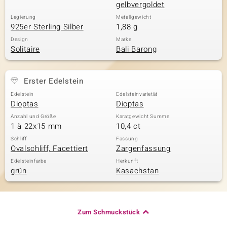
gelbvergoldet
Legierung
Metallgewicht
925er Sterling Silber
1,88 g
Design
Marke
Solitaire
Bali Barong
Erster Edelstein
Edelstein
Edelsteinvarietät
Dioptas
Dioptas
Anzahl und Größe
Karatgewicht Summe
1 à 22x15 mm
10,4 ct
Schliff
Fassung
Ovalschliff, Facettiert
Zargenfassung
Edelsteinfarbe
Herkunft
grün
Kasachstan
Zum Schmuckstück