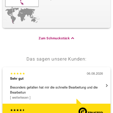
Zum Schmuckstück
Das sagen unsere Kunden:
★
★
★
★
★
06.08.2026
★
★
★
Sehr gut
Sehr g
Besonders gefallen hat mir die schnelle Bearbeitung und die
Top Qu
Bearbeitun
[ weiterlesen ]
★
★
★
★
★