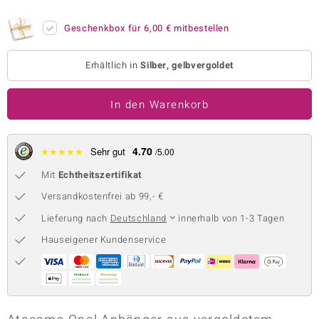
 JUWELO
Geschenkbox für
6,00 €
mitbestellen
remonti
Erhältlich in
Silber, gelbvergoldet
uca
In den Warenkorb
no Collection
ENTS BY DE MELO
4.70
★
★
★
★
★
Sehr gut
/5.00
va
Mit
Echtheitszertifikat
otenier
Versandkostenfrei ab 99,- €
Lieferung nach
Deutschland
innerhalb von 1-3 Tagen
 1894 Collection
Hauseigener Kundenservice
ana