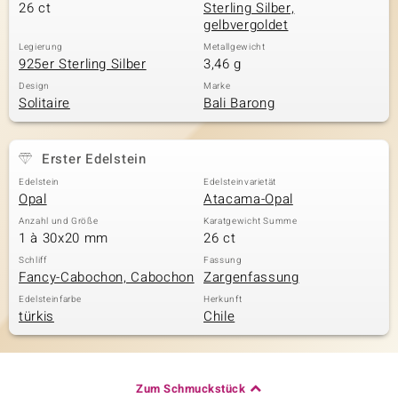
26 ct
Sterling Silber,
gelbvergoldet
Legierung
Metallgewicht
925er Sterling Silber
3,46 g
Design
Marke
Solitaire
Bali Barong
Erster Edelstein
Edelstein
Edelsteinvarietät
Opal
Atacama-Opal
Anzahl und Größe
Karatgewicht Summe
1 à 30x20 mm
26 ct
Schliff
Fassung
Fancy-Cabochon, Cabochon
Zargenfassung
Edelsteinfarbe
Herkunft
türkis
Chile
Zum Schmuckstück