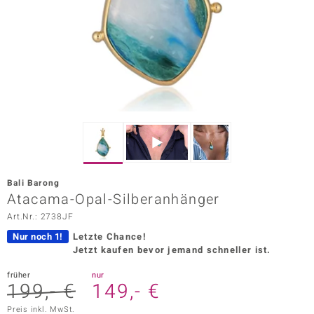
ors Edition
ana
Prince Designs
o
Chic
Bali Barong
insell
Atacama-Opal-Silberanhänger
Art.Nr.: 2738JF
n Vogue
Nur noch 1!
Letzte Chance!
 Show
Jetzt kaufen bevor jemand schneller ist.
o Paraíso
früher
nur
199,- €
149,- €
Classics
Preis inkl. MwSt.