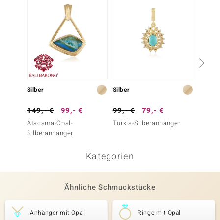
Silber
Silber
Silber
149,- €
99,- €
99,- €
79,- €
199,-
Atacama-Opal-
Türkis-Silberanhänger
Leopar
Silberanhänger
Silber
Kategorien
Ähnliche Schmuckstücke
Anhänger mit Opal
Ringe mit Opal