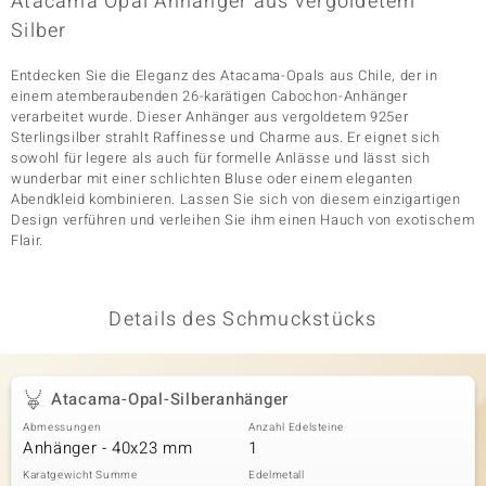
Atacama Opal Anhänger aus vergoldetem
Silber
Entdecken Sie die Eleganz des Atacama-Opals aus Chile, der in
& Classics
einem atemberaubenden 26-karätigen Cabochon-Anhänger
verarbeitet wurde. Dieser Anhänger aus vergoldetem 925er
Minerale
Sterlingsilber strahlt Raffinesse und Charme aus. Er eignet sich
sowohl für legere als auch für formelle Anlässe und lässt sich
wunderbar mit einer schlichten Bluse oder einem eleganten
Abendkleid kombinieren. Lassen Sie sich von diesem einzigartigen
Design verführen und verleihen Sie ihm einen Hauch von exotischem
Flair.
Details des Schmuckstücks
Atacama-Opal-Silberanhänger
Abmessungen
Anzahl Edelsteine
Anhänger - 40x23 mm
1
Karatgewicht Summe
Edelmetall