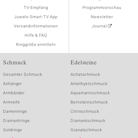
TV-Empfang
Programmvorschau
Juwelo-Smart-TV App
Newsletter
Versandinformationen
Journal
Hilfe & FAQ
Ringgröße ermitteln
Schmuck
Edelsteine
Gesamter Schmuck
Achatschmuck
Anhänger
Amethystschmuck
Armbänder
Aquamarinschmuck
Armreife
Bernsteinschmuck
Damenringe
Citrinschmuck
Diamantringe
Diamantschmuck
Goldringe
Granatschmuck