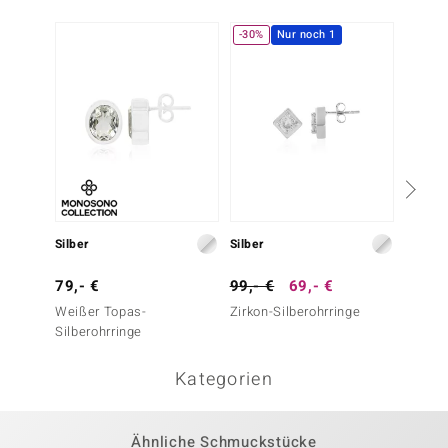
-30%
Nur noch 1
Silber
Silber
Silber
79,- €
99,- €
69,- €
69,- 
Weißer Topas-
Zirkon-Silberohrringe
Danbur
Silberohrringe
Kategorien
Ähnliche Schmuckstücke