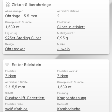
Zirkon-Silberohrringe
Abmessungen
Anzahl Edelsteine
Ohrringe - 5.5 mm
2
Karatgewicht Summe
Edelmetall
1,539 ct
Silber, platiniert
Legierung
Metallgewicht
925er Sterling Silber
0,95 g
Design
Marke
Ohrstecker
Juwelo
Erster Edelstein
Edelstein
Edelsteinvarietät
Zirkon
Zirkon
Anzahl und Größe
Karatgewicht Summe
2 à 5,5 mm
1,539 ct
Schliff
Fassung
Rundschliff, Facettiert
Krappenfassung
Edelsteinfarbe
Herkunft
weiß/farblos
Kambodscha