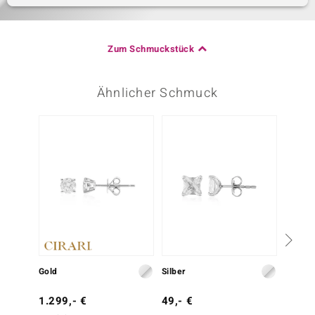
Zum Schmuckstück
Ähnlicher Schmuck
Nur n
Gold
Silber
Gold
1.299,- €
49,- €
1.299