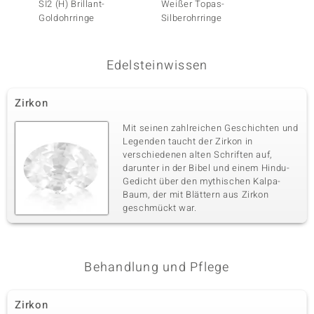
SI2 (H) Brillant-
Weißer Topas-
I3 (H) B
Goldohrringe
Silberohrringe
Goldoh
Gold)
Edelsteinwissen
Zirkon
Mit seinen zahlreichen Geschichten und
Legenden taucht der Zirkon in
verschiedenen alten Schriften auf,
darunter in der Bibel und einem Hindu-
Gedicht über den mythischen Kalpa-
Baum, der mit Blättern aus Zirkon
geschmückt war.
Behandlung und Pflege
Zirkon