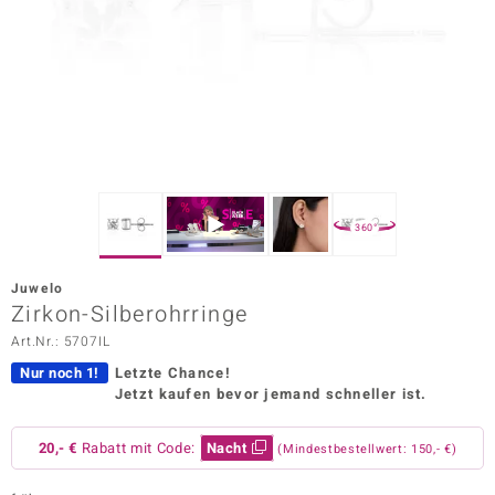
ors Edition
ana
Prince Designs
o
360°
Chic
Juwelo
insell
Zirkon-Silberohrringe
Art.Nr.: 5707IL
n Vogue
Nur noch 1!
Letzte Chance!
 Show
Jetzt kaufen bevor jemand schneller ist.
o Paraíso
20,- €
Rabatt mit Code:
Nacht
(Mindestbestellwert: 150,- €)
Classics