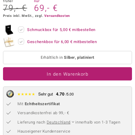
früher
nur
79,- €
69,- €
 JUWELO
Preis inkl. MwSt., zzgl.
Versandkosten
remonti
Schmuckbox für
5,00 €
mitbestellen
uca
Geschenkbox für
6,00 €
mitbestellen
no Collection
ENTS BY DE MELO
Erhältlich in
Silber, platiniert
va
In den Warenkorb
otenier
4.70
★
★
★
★
★
Sehr gut
/5.00
 1894 Collection
Mit
Echtheitszertifikat
Versandkostenfrei ab 99,- €
ana
Lieferung nach
Deutschland
innerhalb von 1-3 Tagen
Hauseigener Kundenservice