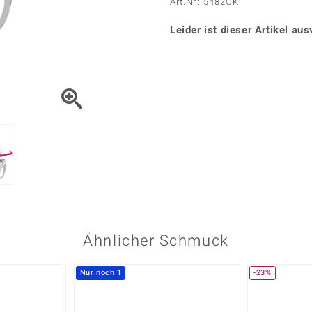
Onyx
Peridot
Art.Nr.: 5482OK
ns
♦ Silberhalsketten
TPC
Rhodolith
Spektro
k
♦ Silberohrringe
Leider ist dieser Artikel aus
Trends & Classics
Türkis
Turmal
♦ Silberanhänger
Vitale Minerale
n
Platinschmuck
Blau
Grün
Ähnlicher Schmuck
Nur noch 1
-23%