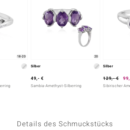
18-20
20
Silber
Silber
49,- €
129,- €
99,
erring
Sambia-Amethyst-Silberring
Sibirischer Am
Details des Schmuckstücks