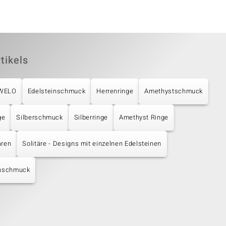
tikels
UWELO
Edelsteinschmuck
Herrenringe
Amethystschmuck
ge
Silberschmuck
Silberringe
Amethyst Ringe
aren
Solitäre - Designs mit einzelnen Edelsteinen
nschmuck