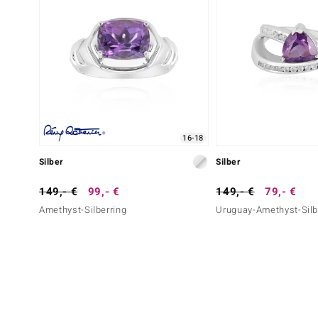
16-18
Silber
Silber
149,- €
99,- €
149,- €
79,- €
Amethyst-Silberring
Uruguay-Amethyst-Silb