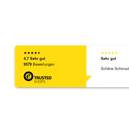
★
★
★
★
★
★
★
★
★
★
4,7
Sehr gut
Sehr gut
9579
Bewertungen
Schöne Schmuck,