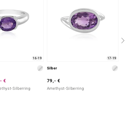
16-19
17-19
Silber
Silber
- €
79,- €
129,-
ethyst-Silberring
Amethyst-Silberring
Amethy