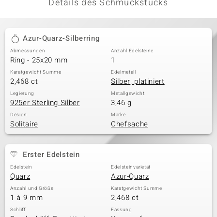
Details des Schmuckstücks
Azur-Quarz-Silberring
Abmessungen
Anzahl Edelsteine
Ring - 25x20 mm
1
Karatgewicht Summe
Edelmetall
2,468 ct
Silber, platiniert
Legierung
Metallgewicht
925er Sterling Silber
3,46 g
Design
Marke
Solitaire
Chefsache
Erster Edelstein
Edelstein
Edelsteinvarietät
Quarz
Azur-Quarz
Anzahl und Größe
Karatgewicht Summe
1 à 9 mm
2,468 ct
Schliff
Fassung