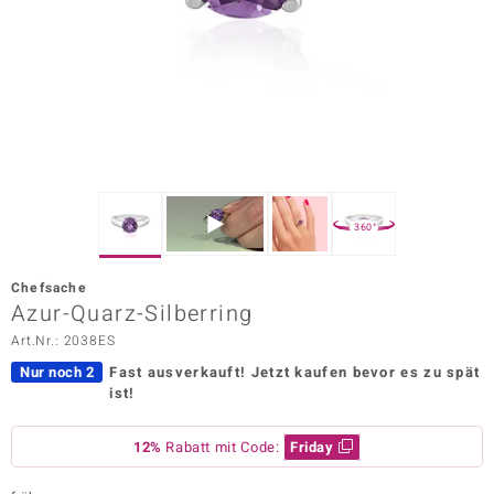
ors Edition
ana
Prince Designs
o
360°
Chic
Chefsache
insell
Azur-Quarz-Silberring
Art.Nr.: 2038ES
n Vogue
Nur noch 2
Fast ausverkauft!
Jetzt kaufen bevor es zu spät
 Show
ist!
o Paraíso
12%
Rabatt mit Code:
Friday
Classics