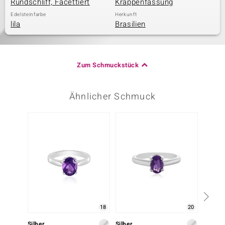
Rundschliff, Facettiert
Krappenfassung
Edelsteinfarbe
Herkunft
lila
Brasilien
Zum Schmuckstück
Ähnlicher Schmuck
18
20
Silber
Silber
Silber