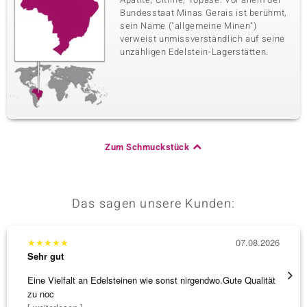
Bundesstaat Minas Gerais ist berühmt,
sein Name ("allgemeine Minen")
verweist unmissverständlich auf seine
unzähligen Edelstein-Lagerstätten.
Zum Schmuckstück
Das sagen unsere Kunden:
★
★
★
★
★
07.08.2026
★
★
★
Sehr gut
Sehr g
Eine Vielfalt an Edelsteinen wie sonst nirgendwo.Gute Qualität
Hatte 
zu noc
Schmu