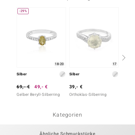
-29%
-25%
18-20
17
Silber
Silber
Silber
69,- €
49,- €
39,- €
79,- 
Gelber Beryll-Silberring
Orthoklas-Silberring
Azur-Q
Kategorien
Ähnliche Schmuckstücke