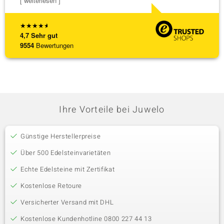
[ weiterlesen ]
[ weite
★
★
★
★
★
4,7
Sehr gut
9554
Bewertungen
Ihre Vorteile bei Juwelo
Günstige Herstellerpreise
Über 500 Edelsteinvarietäten
Echte Edelsteine mit Zertifikat
Kostenlose Retoure
Versicherter Versand mit DHL
Kostenlose Kundenhotline 0800 227 44 13