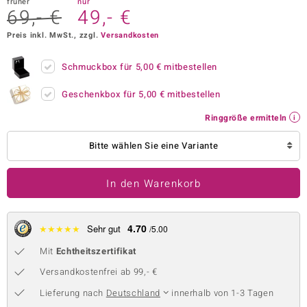
früher
nur
69,- €
49,- €
 JUWELO
Preis inkl. MwSt., zzgl.
Versandkosten
remonti
Schmuckbox für
5,00 €
mitbestellen
uca
Geschenkbox für
5,00 €
mitbestellen
no Collection
Ringgröße ermitteln
ENTS BY DE MELO
Bitte wählen Sie eine Variante
va
In den Warenkorb
otenier
 1894 Collection
4.70
★
★
★
★
★
Sehr gut
/5.00
Mit
Echtheitszertifikat
ana
Versandkostenfrei ab 99,- €
Lieferung nach
Deutschland
innerhalb von 1-3 Tagen