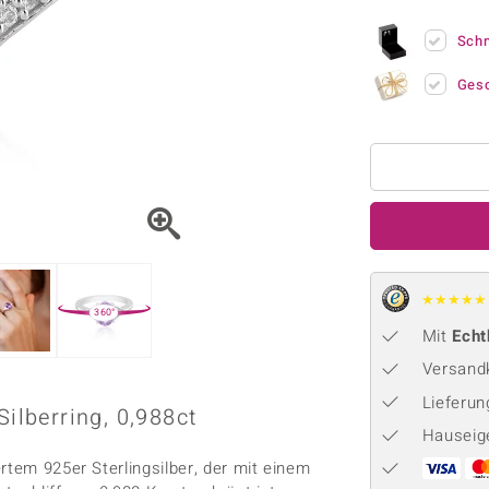
Onyx
Peridot
ns
♦ Silberhalsketten
TPC
Rhodolith
Spektro
Sch
k
♦ Silberohrringe
Trends & Classics
Türkis
Turmal
♦ Silberanhänger
Vitale Minerale
Ges
n
Platinschmuck
Blau
Grün
★
★
★
★
★
360°
Mit
Echt
Versandk
Lieferu
Silberring, 0,988ct
Hauseig
rtem 925er Sterlingsilber, der mit einem