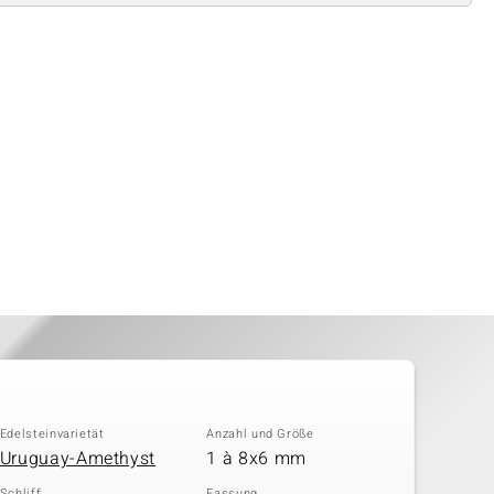
Edelsteinvarietät
Anzahl und Größe
Uruguay-Amethyst
1 à 8x6 mm
Schliff
Fassung