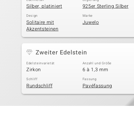
Silber, platiniert
925er Sterling Silber
Design
Marke
Solitaire mit
Juwelo
Akzentsteinen
Zweiter Edelstein
Edelsteinvarietät
Anzahl und Größe
Zirkon
6 à 1,3 mm
Schliff
Fassung
Rundschliff
Pavéfassung