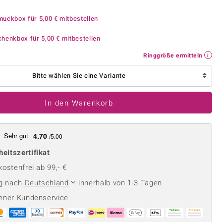
Perle
Ringgröße ermitteln
lith
Spinell
muckbox für
5,00 €
mitbestellen
in
Zirkon
chenkbox für
5,00 €
mitbestellen
Ringgröße ermitteln
Gelb
Bitte wählen Sie eine Variante
In den Warenkorb
Sehr gut
4.70
/5.00
heitszertifikat
ostenfrei ab 99,- €
ng nach
Deutschland
innerhalb von 1-3 Tagen
ener Kundenservice