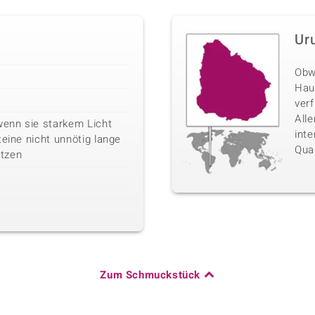
Ur
Obw
Haup
ver
All
wenn sie starkem Licht
int
teine nicht unnötig lange
Quar
tzen
Zum Schmuckstück