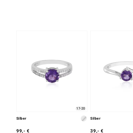
17-20
Silber
Silber
99,- €
39,- €