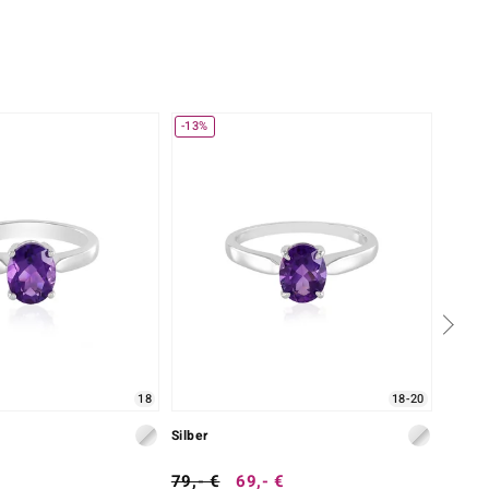
-13%
18
18-20
Silber
Silber
79,- €
69,- €
59,- 