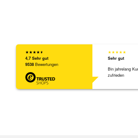
★
★
★
★
★
★
★
★
★
★
4,7
Sehr gut
Sehr gut
9538
Bewertungen
Bin jahrelang Ku
zufrieden