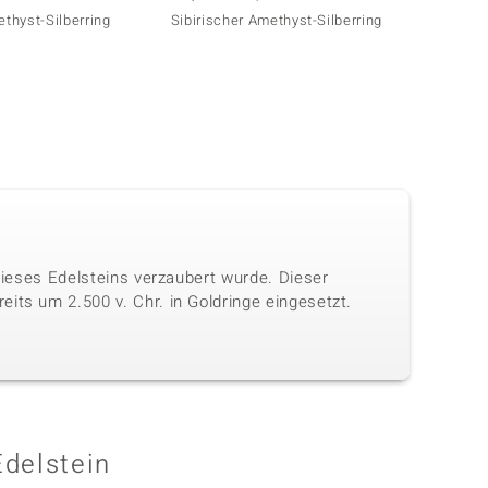
ethyst-Silberring
Sibirischer Amethyst-Silberring
Sibiri
 dieses Edelsteins verzaubert wurde. Dieser
its um 2.500 v. Chr. in Goldringe eingesetzt.
Edelstein