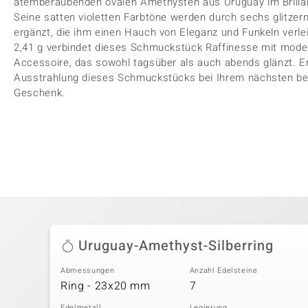
atemberaubenden ovalen Amethysten aus Uruguay im Brillants
Seine satten violetten Farbtöne werden durch sechs glitz
ergänzt, die ihm einen Hauch von Eleganz und Funkeln verl
2,41 g verbindet dieses Schmuckstück Raffinesse mit moder
Accessoire, das sowohl tagsüber als auch abends glänzt. E
Ausstrahlung dieses Schmuckstücks bei Ihrem nächsten bes
Geschenk.
Uruguay-Amethyst-Silberring
Abmessungen
Anzahl Edelsteine
Ring - 23x20 mm
7
Edelmetall
Legierung