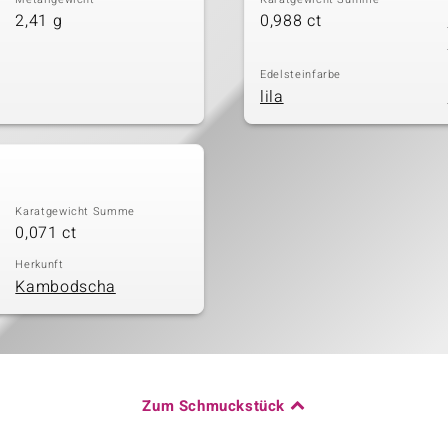
2,41 g
0,988 ct
Edelsteinfarbe
lila
Karatgewicht Summe
0,071 ct
Herkunft
Kambodscha
Zum Schmuckstück