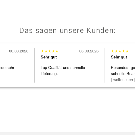
Das sagen unsere Kunden:
06.08.2026
★
★
★
★
★
06.08.2026
★
★
★
★
★
Sehr gut
Sehr gut
nde sehr
Top Qualität und schnelle
Besonders gef
Lieferung.
schnelle Bear
Bearbeitun
[ weiterlesen 