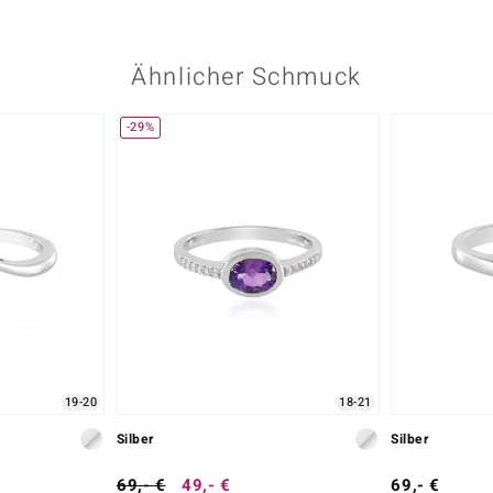
Ähnlicher Schmuck
-29%
19-20
18-21
Silber
Silber
69,- €
49,- €
69,- €