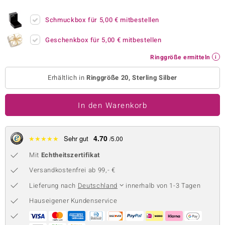
 JUWELO
Schmuckbox für
5,00 €
mitbestellen
remonti
Geschenkbox für
5,00 €
mitbestellen
uca
Ringgröße ermitteln
no Collection
Erhältlich in
Ringgröße 20, Sterling Silber
ENTS BY DE MELO
In den Warenkorb
va
otenier
4.70
★
★
★
★
★
Sehr gut
/5.00
Mit
Echtheitszertifikat
 1894 Collection
Versandkostenfrei ab 99,- €
Lieferung nach
Deutschland
innerhalb von 1-3 Tagen
ana
Hauseigener Kundenservice