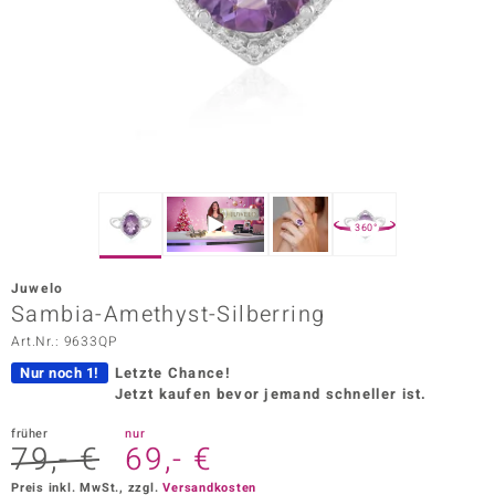
ors Edition
ana
Prince Designs
o
360°
Chic
Juwelo
insell
Sambia-Amethyst-Silberring
Art.Nr.: 9633QP
n Vogue
Nur noch 1!
Letzte Chance!
 Show
Jetzt kaufen bevor jemand schneller ist.
o Paraíso
früher
nur
79,- €
69,- €
Classics
Preis inkl. MwSt., zzgl.
Versandkosten