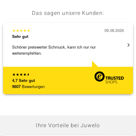
Das sagen unsere Kunden:
★
★
★
★
★
09.08.2026
★
★
★
Sehr gut
Sehr g
Schöner preiswerter Schmuck, kann ich nur nur
3 x Wa
weiterempfehlen.
falsch
[ weite
★
★
★
★
★
4,7
Sehr gut
9607
Bewertungen
Ihre Vorteile bei Juwelo