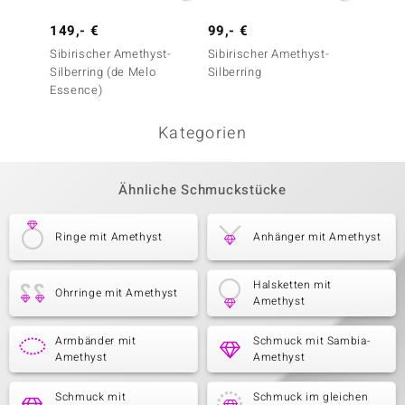
149,- €
99,- €
129,-
Sibirischer Amethyst-
Sibirischer Amethyst-
Sibiri
Silberring (de Melo
Silberring
Silberr
Essence)
Kategorien
Ähnliche Schmuckstücke
Ringe mit Amethyst
Anhänger mit Amethyst
Halsketten mit
Ohrringe mit Amethyst
Amethyst
Armbänder mit
Schmuck mit Sambia-
Amethyst
Amethyst
Schmuck mit
Schmuck im gleichen