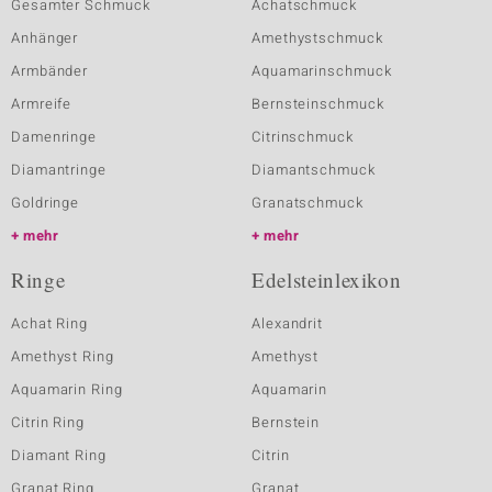
Gesamter Schmuck
Achatschmuck
Anhänger
Amethystschmuck
Armbänder
Aquamarinschmuck
Armreife
Bernsteinschmuck
Damenringe
Citrinschmuck
Diamantringe
Diamantschmuck
Goldringe
Granatschmuck
mehr
mehr
Ringe
Edelsteinlexikon
Achat Ring
Alexandrit
Amethyst Ring
Amethyst
Aquamarin Ring
Aquamarin
Citrin Ring
Bernstein
Diamant Ring
Citrin
Granat Ring
Granat