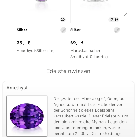
20
17-19
Silber
Silber
Silber
39,- €
69,- €
99,- 
Amethyst-Silberring
Marokkanischer
Sibiri
Amethyst-Silberring
Silberr
Edelsteinwissen
Amethyst
Der „Vater der Mineralogie“, Georgius
Agricola, war nicht der Erste, der von
der Schönheit dieses Edelsteins
verzaubert wurde. Dieser Edelstein, um
den sich zahlreiche Mythen, Legenden
und Überlieferungen ranken, wurde
bereits um 2.500 v. Chr. in Goldringe