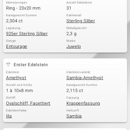
Abmessungen
Anzahl Edelsteine
Ring - 23x20 mm
31
Karatgewicht Summe
Edelmetall
2,304 ct
Sterling Silber
Legierung
Metallgewicht
925er Sterling Silber
2,3 g
Design
Marke
Entourage
Juwelo
Erster Edelstein
Edelstein
Edelsteinvarietät
Amethyst
Sambia-Amethyst
Anzahl und Größe
Karatgewicht Summe
1 à 10x8 mm
2,115 ct
Schliff
Fassung
Ovalschliff, Facettiert
Krappenfassung
Edelsteinfarbe
Herkunft
lila
Sambia