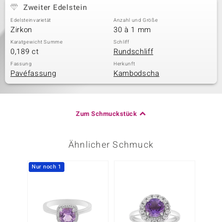
Zweiter Edelstein
Edelsteinvarietät
Anzahl und Größe
Zirkon
30 à 1 mm
Karatgewicht Summe
Schliff
0,189 ct
Rundschliff
Fassung
Herkunft
Pavéfassung
Kambodscha
Zum Schmuckstück
Ähnlicher Schmuck
Nur noch 1