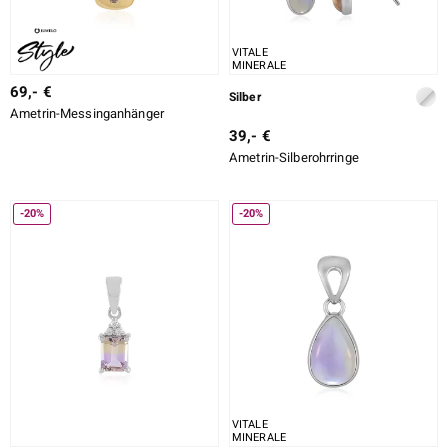
VITALE
MINERALE
ssics
69,- €
Silber
le
Ametrin-Messinganhänger
39,- €
Ametrin-Silberohrringe
-20%
-20%
VITALE
MINERALE