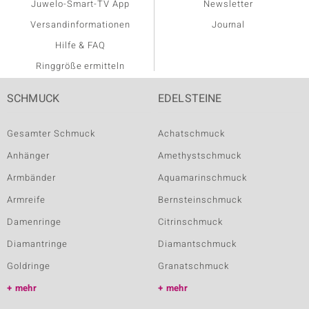
Juwelo-Smart-TV App
Newsletter
Versandinformationen
Journal
Hilfe & FAQ
Ringgröße ermitteln
SCHMUCK
EDELSTEINE
Gesamter Schmuck
Achatschmuck
Anhänger
Amethystschmuck
Armbänder
Aquamarinschmuck
Armreife
Bernsteinschmuck
Damenringe
Citrinschmuck
Diamantringe
Diamantschmuck
Goldringe
Granatschmuck
mehr
mehr