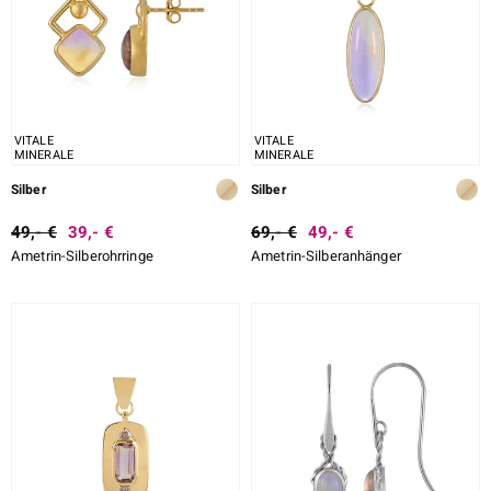
LO
ti
VITALE
VITALE
MINERALE
MINERALE
lection
Silber
Silber
BY DE MELO
49,- €
39,- €
69,- €
49,- €
Ametrin-Silberohrringe
Ametrin-Silberanhänger
r
Collection