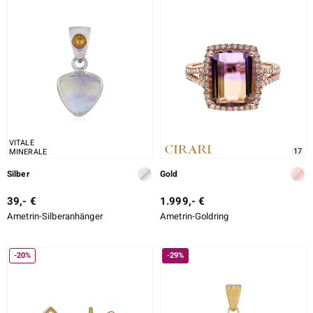
SCHLIFF
ition
SCHLIFF DETAILLIERT
FASSUNG
e Designs
VITALE
17
MINERALE
Silber
Gold
39,- €
1.999,- €
Ametrin-Silberanhänger
Ametrin-Goldring
ue
-20%
-29%
aíso
ics