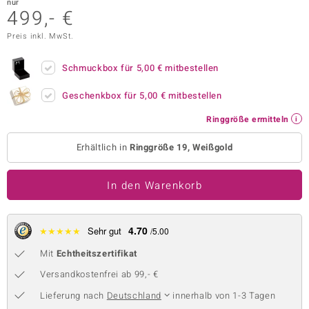
nur
499,- €
 JUWELO
Preis inkl. MwSt.
remonti
Schmuckbox für
5,00 €
mitbestellen
uca
Geschenkbox für
5,00 €
mitbestellen
no Collection
Ringgröße ermitteln
ENTS BY DE MELO
Erhältlich in
Ringgröße 19, Weißgold
va
In den Warenkorb
otenier
 1894 Collection
4.70
★
★
★
★
★
Sehr gut
/5.00
Mit
Echtheitszertifikat
ana
Versandkostenfrei ab 99,- €
Lieferung nach
Deutschland
innerhalb von 1-3 Tagen