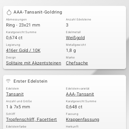
AAA-Tansanit-Goldring
Abmessungen
Anzahl Edelsteine
Ring - 23x21 mm
3
Karatgewicht Summe
Edelmetall
0,674 ct
Weißgold
Legierung
Metallgewicht
416er Gold / 10K
1,8 g
Design
Marke
Solitaire mit Akzentsteinen
Chefsache
Erster Edelstein
Edelstein
Edelsteinvarietät
Tansanit
AAA-Tansanit
Anzahl und Größe
Karatgewicht Summe
1 à 7x5 mm
0,648 ct
Schliff
Fassung
Tropfenschliff, Facettiert
Krappenfassung
Edelsteinfarbe
Herkunft