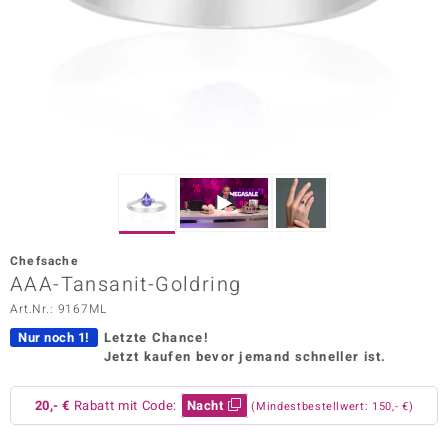
ors Edition
ana
Prince Designs
o
Chic
Chefsache
insell
AAA-Tansanit-Goldring
Art.Nr.: 9167ML
n Vogue
Nur noch 1!
Letzte Chance!
 Show
Jetzt kaufen bevor jemand schneller ist.
o Paraíso
20,- €
Rabatt mit Code:
Nacht
(Mindestbestellwert: 150,- €)
Classics