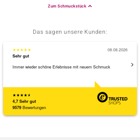
Zum Schmuckstück
Das sagen unsere Kunden:
★
★
★
★
★
08.08.2026
★
★
★
Sehr gut
Sehr g
Immer wieder schöne Erlebnisse mit neuem Schmuck
Schnel
★
★
★
★
★
4,7
Sehr gut
9579
Bewertungen