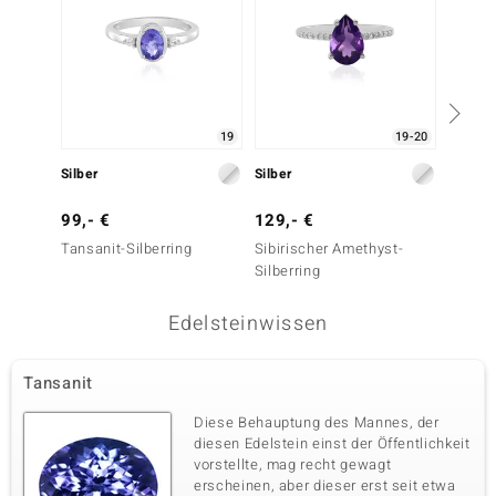
19
19-20
Silber
Silber
Gold
99,- €
129,- €
509,-
Tansanit-Silberring
Sibirischer Amethyst-
AAA-Ta
Silberring
Edelsteinwissen
Tansanit
Diese Behauptung des Mannes, der
diesen Edelstein einst der Öffentlichkeit
vorstellte, mag recht gewagt
erscheinen, aber dieser erst seit etwa