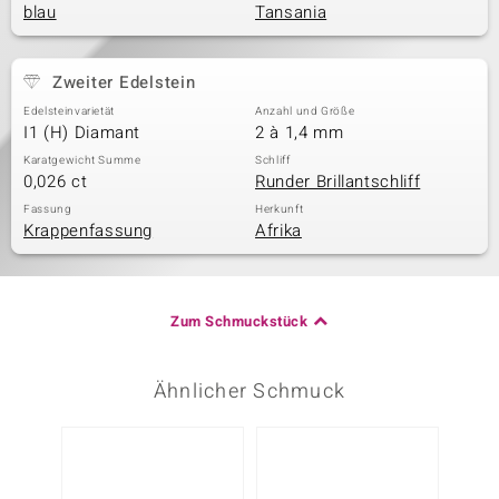
blau
Tansania
Zweiter Edelstein
Edelsteinvarietät
Anzahl und Größe
I1 (H) Diamant
2 à 1,4 mm
Karatgewicht Summe
Schliff
0,026 ct
Runder Brillantschliff
Fassung
Herkunft
Krappenfassung
Afrika
Zum Schmuckstück
Ähnlicher Schmuck
Nur n