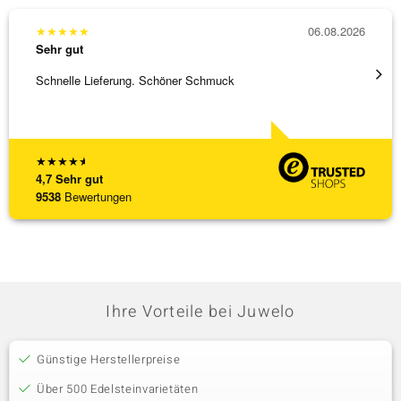
★
★
★
★
★
06.08.2026
★
★
★
Sehr gut
Sehr g
Schnelle Lieferung. Schöner Schmuck
Bin ja
★
★
★
★
★
4,7
Sehr gut
9538
Bewertungen
Ihre Vorteile bei Juwelo
Günstige Herstellerpreise
Über 500 Edelsteinvarietäten