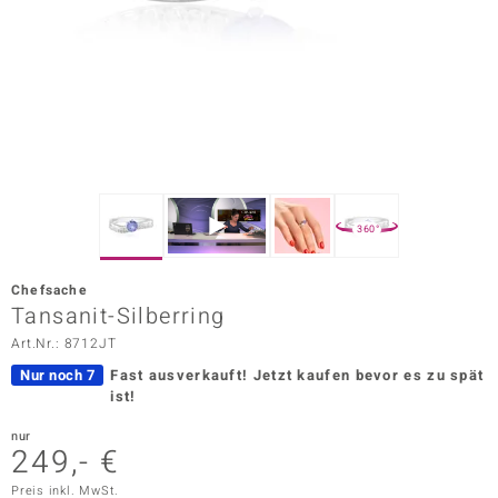
ors Edition
ana
Prince Designs
o
360°
Chic
Chefsache
insell
Tansanit-Silberring
Art.Nr.: 8712JT
n Vogue
Nur noch 7
Fast ausverkauft!
Jetzt kaufen bevor es zu spät
 Show
ist!
o Paraíso
nur
249,- €
Classics
Preis inkl. MwSt.