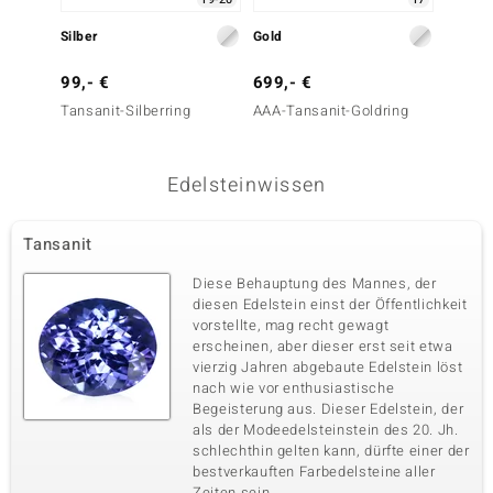
Silber
Gold
Silber
99,- €
699,- €
99,- 
Tansanit-Silberring
AAA-Tansanit-Goldring
Tansani
Edelsteinwissen
Tansanit
Diese Behauptung des Mannes, der
diesen Edelstein einst der Öffentlichkeit
vorstellte, mag recht gewagt
erscheinen, aber dieser erst seit etwa
vierzig Jahren abgebaute Edelstein löst
nach wie vor enthusiastische
Begeisterung aus. Dieser Edelstein, der
als der Modeedelsteinstein des 20. Jh.
schlechthin gelten kann, dürfte einer der
bestverkauften Farbedelsteine aller
Zeiten sein.