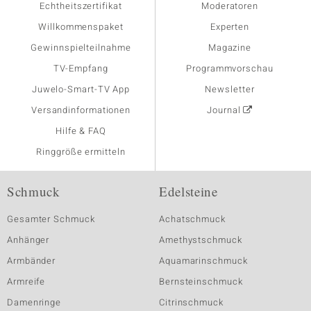
Echtheitszertifikat
Moderatoren
Willkommenspaket
Experten
Gewinnspielteilnahme
Magazine
TV-Empfang
Programmvorschau
Juwelo-Smart-TV App
Newsletter
Versandinformationen
Journal
Hilfe & FAQ
Ringgröße ermitteln
Schmuck
Edelsteine
Gesamter Schmuck
Achatschmuck
Anhänger
Amethystschmuck
Armbänder
Aquamarinschmuck
Armreife
Bernsteinschmuck
Damenringe
Citrinschmuck