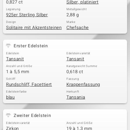
0,827 ct
Silber, platiniert
Legierung
Metallgewicht
925er Sterling Silber
2,88 g
Design
Marke
Solitaire mit Akzentsteinen
Chefsache
Erster Edelstein
Edelstein
Edelsteinvarietät
Tansanit
Tansanit
Anzahl und Größe
Karatgewicht Summe
1 à 5,5 mm
0,618 ct
Schliff
Fassung
Rundschliff, Facettiert
Krappenfassung
Edelsteinfarbe
Herkunft
blau
Tansania
Zweiter Edelstein
Edelsteinvarietät
Anzahl und Größe
Zirkon
19 à 1,3 mm