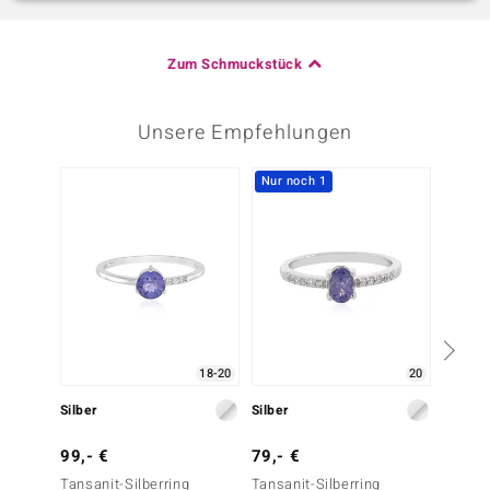
Zum Schmuckstück
Unsere Empfehlungen
Nur noch 1
-8%
18-20
20
Silber
Silber
Silber
99,- €
79,- €
129,-
Tansanit-Silberring
Tansanit-Silberring
Tansani