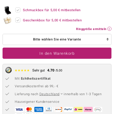
 JUWELO
Schmuckbox für
5,00 €
mitbestellen
remonti
Geschenkbox für
5,00 €
mitbestellen
uca
Ringgröße ermitteln
no Collection
Bitte wählen Sie eine Variante
ENTS BY DE MELO
In den Warenkorb
va
otenier
4.70
★
★
★
★
★
Sehr gut
/5.00
Mit
Echtheitszertifikat
 1894 Collection
Versandkostenfrei ab 99,- €
Lieferung nach
Deutschland
innerhalb von 1-3 Tagen
ana
Hauseigener Kundenservice