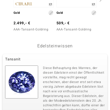
17
17
Gold
Gold
Gold
2.499,- €
509,- €
899,-
AAA-Tansanit-Goldring
AAA-Tansanit-Goldring
AAA-Ta
Edelsteinwissen
Tansanit
Diese Behauptung des Mannes, der
diesen Edelstein einst der Öffentlichkeit
vorstellte, mag recht gewagt
erscheinen, aber dieser erst seit etwa
vierzig Jahren abgebaute Edelstein löst
nach wie vor enthusiastische
Begeisterung aus. Dieser Edelstein, der
als der Modeedelsteinstein des 20. Jh.
schlechthin gelten kann, dürfte einer der
bestverkauften Farbedelsteine aller