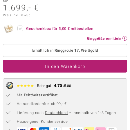
nur
1.699,- €
 JUWELO
Preis inkl. MwSt.
remonti
Geschenkbox für
5,00 €
mitbestellen
uca
Ringgröße ermitteln
no Collection
Erhältlich in
Ringgröße 17, Weißgold
ENTS BY DE MELO
In den Warenkorb
va
otenier
4.70
★
★
★
★
★
Sehr gut
/5.00
 1894 Collection
Mit
Echtheitszertifikat
Versandkostenfrei ab 99,- €
Lieferung nach
Deutschland
innerhalb von 1-3 Tagen
ana
Hauseigener Kundenservice