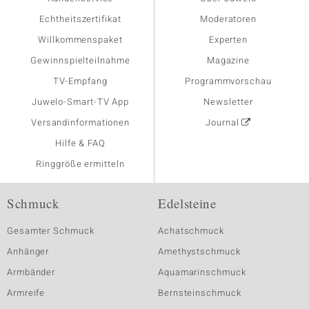
Echtheitszertifikat
Moderatoren
Willkommenspaket
Experten
Gewinnspielteilnahme
Magazine
TV-Empfang
Programmvorschau
Juwelo-Smart-TV App
Newsletter
Versandinformationen
Journal
Hilfe & FAQ
Ringgröße ermitteln
Schmuck
Edelsteine
Gesamter Schmuck
Achatschmuck
Anhänger
Amethystschmuck
Armbänder
Aquamarinschmuck
Armreife
Bernsteinschmuck