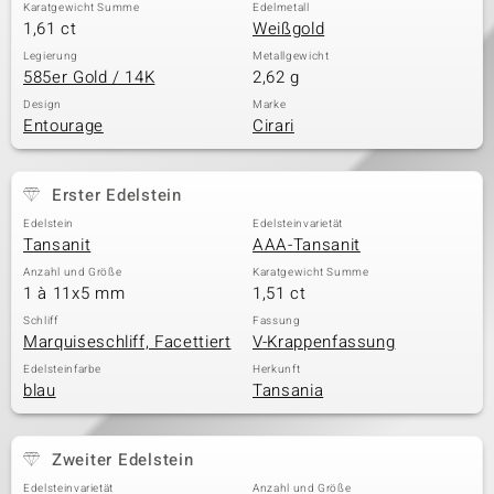
Karatgewicht Summe
Edelmetall
1,61 ct
Weißgold
Legierung
Metallgewicht
585er Gold / 14K
2,62 g
Design
Marke
Entourage
Cirari
Erster Edelstein
Edelstein
Edelsteinvarietät
Tansanit
AAA-Tansanit
Anzahl und Größe
Karatgewicht Summe
1 à 11x5 mm
1,51 ct
Schliff
Fassung
Marquiseschliff, Facettiert
V-Krappenfassung
Edelsteinfarbe
Herkunft
blau
Tansania
Zweiter Edelstein
Edelsteinvarietät
Anzahl und Größe