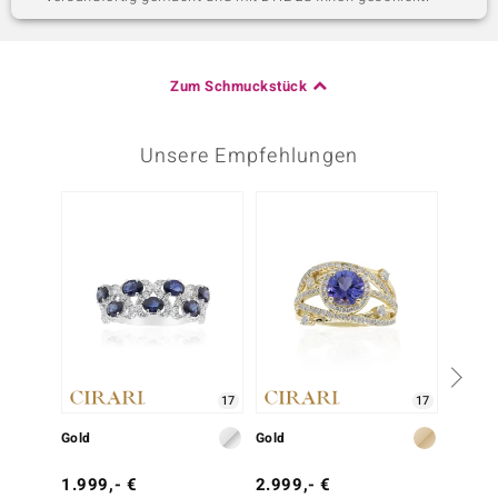
Zum Schmuckstück
Unsere Empfehlungen
-35%
17
17
Gold
Gold
Gold
1.999,- €
2.999,- €
1.999