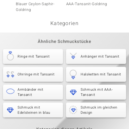
Blauer Ceylon-Saphir-
AAA-Tansanit-Goldring
AAA-Ta
Goldring
(de Me
Kategorien
Ähnliche Schmuckstücke
Ringe mit Tansanit
Anhänger mit Tansanit
Ohrringe mit Tansanit
Halsketten mit Tansanit
Armbänder mit
Schmuck mit AAA-
Tansanit
Tansanit
Schmuck mit
Schmuck im gleichen
Edelsteinen in blau
Design