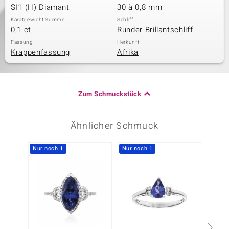
SI1 (H) Diamant
30 à 0,8 mm
Karatgewicht Summe
Schliff
0,1 ct
Runder Brillantschliff
Fassung
Herkunft
Krappenfassung
Afrika
Zum Schmuckstück
Ähnlicher Schmuck
Nur noch 1
Nur noch 1
-11%