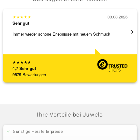
★
★
★
★
★
08.08.2026
★
★
★
Sehr gut
Sehr g
Immer wieder schöne Erlebnisse mit neuem Schmuck
Schnel
★
★
★
★
★
4,7
Sehr gut
9579
Bewertungen
Ihre Vorteile bei Juwelo
Günstige Herstellerpreise