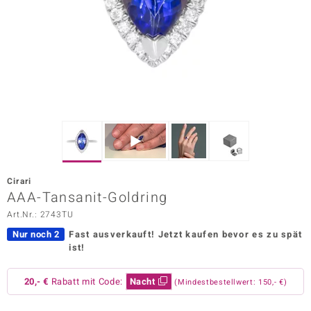
ors Edition
ana
Prince Designs
o
Chic
Cirari
insell
AAA-Tansanit-Goldring
Art.Nr.: 2743TU
n Vogue
Nur noch 2
Fast ausverkauft!
Jetzt kaufen bevor es zu spät
 Show
ist!
o Paraíso
20,- €
Rabatt mit Code:
Nacht
(Mindestbestellwert: 150,- €)
Classics