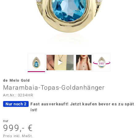
ors Edition
ana
Prince Designs
o
360°
Chic
de Melo Gold
insell
Marambaia-Topas-Goldanhänger
Art.Nr.: 3234HR
n Vogue
Nur noch 2
Fast ausverkauft!
Jetzt kaufen bevor es zu spät
 Show
ist!
o Paraíso
nur
999,- €
Classics
Preis inkl. MwSt.