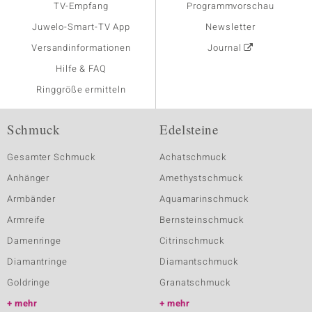
TV-Empfang
Programmvorschau
Juwelo-Smart-TV App
Newsletter
Versandinformationen
Journal
Hilfe & FAQ
Ringgröße ermitteln
Schmuck
Edelsteine
Gesamter Schmuck
Achatschmuck
Anhänger
Amethystschmuck
Armbänder
Aquamarinschmuck
Armreife
Bernsteinschmuck
Damenringe
Citrinschmuck
Diamantringe
Diamantschmuck
Goldringe
Granatschmuck
mehr
mehr