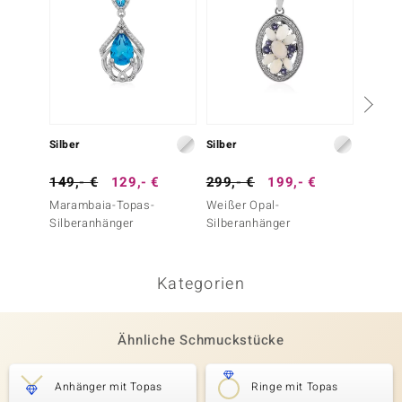
Silber
Silber
Gold
149,- €
129,- €
299,- €
199,- €
699,-
Marambaia-Topas-
Weißer Opal-
Maram
Silberanhänger
Silberanhänger
Goldan
Gold)
Kategorien
Ähnliche Schmuckstücke
Anhänger mit Topas
Ringe mit Topas