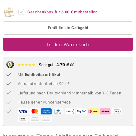
 JUWELO
Geschenkbox für
6,00 €
mitbestellen
remonti
Erhältlich in
Gelbgold
uca
In den Warenkorb
no Collection
ENTS BY DE MELO
4.70
★
★
★
★
★
Sehr gut
/5.00
va
Mit
Echtheitszertifikat
otenier
Versandkostenfrei ab 99,- €
Lieferung nach
Deutschland
innerhalb von 1-3 Tagen
 1894 Collection
Hauseigener Kundenservice
ana