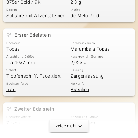
375er Gold / 9K
2,3 g
Design
Marke
Solitaire mit Akzentsteinen
de Melo Gold
Erster Edelstein
Edelstein
Edelsteinvarietät
Topas
Marambaia-Topas
Anzahl und Größe
Karatgewicht Summe
1 à 10x7 mm
2,023 ct
Schliff
Fassung
Tropfenschliff, Facettiert
Zargenfassung
Edelsteinfarbe
Herkunft
blau
Brasilien
Zweiter Edelstein
Edelsteinvarietät
Anzahl und Größe
Zirkon
9 à 1,3 mm
zeige mehr
Karatgewicht Summe
Schliff
0,099 ct
Rundschliff