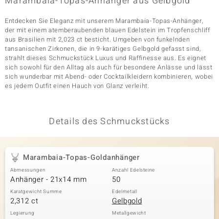
Marambaia-Topas-Anhänger aus Gelbgold
Entdecken Sie Eleganz mit unserem Marambaia-Topas-Anhänger,
der mit einem atemberaubenden blauen Edelstein im Tropfenschliff
& Classics
aus Brasilien mit 2,023 ct besticht. Umgeben von funkelnden
tansanischen Zirkonen, die in 9-karätiges Gelbgold gefasst sind,
Minerale
strahlt dieses Schmuckstück Luxus und Raffinesse aus. Es eignet
sich sowohl für den Alltag als auch für besondere Anlässe und lässt
sich wunderbar mit Abend- oder Cocktailkleidern kombinieren, wobei
es jedem Outfit einen Hauch von Glanz verleiht.
Details des Schmuckstücks
Marambaia-Topas-Goldanhänger
Abmessungen
Anzahl Edelsteine
Anhänger - 21x14 mm
50
Karatgewicht Summe
Edelmetall
2,312 ct
Gelbgold
Legierung
Metallgewicht