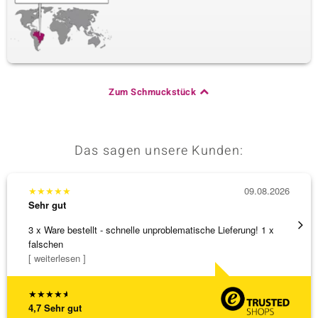
Zum Schmuckstück
Das sagen unsere Kunden:
★
★
★
★
★
09.08.2026
★
★
★
Sehr gut
Sehr g
3 x Ware bestellt - schnelle unproblematische Lieferung! 1 x
Anhäng
falschen
Omega
[ weiterlesen ]
[ weite
★
★
★
★
★
4,7
Sehr gut