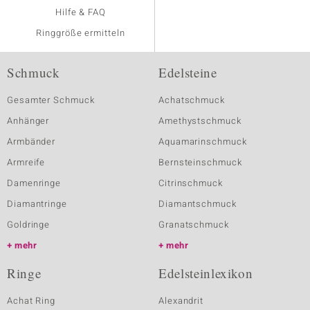
Hilfe & FAQ
Ringgröße ermitteln
Schmuck
Edelsteine
Gesamter Schmuck
Achatschmuck
Anhänger
Amethystschmuck
Armbänder
Aquamarinschmuck
Armreife
Bernsteinschmuck
Damenringe
Citrinschmuck
Diamantringe
Diamantschmuck
Goldringe
Granatschmuck
mehr
mehr
Ringe
Edelsteinlexikon
Achat Ring
Alexandrit