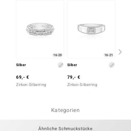
16-20
16-21
Silber
Silber
Silber
69,- €
79,- €
79,- 
Zirkon-Silberring
Zirkon-Silberring
Zirkon-
Kategorien
Ähnliche Schmuckstücke