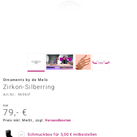
ors Edition
ana
Prince Designs
o
360°
Chic
Ornaments by de Melo
insell
Zirkon-Silberring
Art.Nr.: 9696IF
n Vogue
nur
 Show
79,- €
o Paraíso
Preis inkl. MwSt., zzgl.
Versandkosten
Classics
Schmuckbox für
5,00 €
mitbestellen