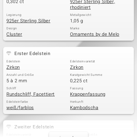
0,302 ct
925er Sterling Silber,
rhodiniert
Legierung
Metallgewicht
925er Sterling Silber
1,05 g
Design
Marke
Cluster
Ornaments by de Melo
Erster Edelstein
Edelstein
Edelsteinvarietät
Zirkon
Zirkon
Anzahl und Größe
Karatgewicht Summe
5 à 2 mm
0,225 ct
Schliff
Fassung
Rundschliff, Facettiert
Krappenfassung
Edelsteinfarbe
Herkunft
weiß/farblos
Kambodscha
Zweiter Edelstein
Edelsteinvarietät
Anzahl und Größe