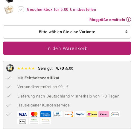
 JUWELO
Geschenkbox für
5,00 €
mitbestellen
Ringgröße ermitteln
remonti
Bitte wählen Sie eine Variante
uca
no Collection
In den Warenkorb
ENTS BY DE MELO
4.70
★
★
★
★
★
Sehr gut
/5.00
va
Mit
Echtheitszertifikat
otenier
Versandkostenfrei ab 99,- €
 1894 Collection
Lieferung nach
Deutschland
innerhalb von 1-3 Tagen
Hauseigener Kundenservice
ana