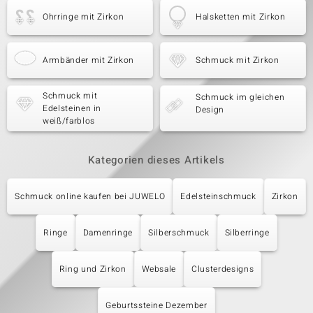
Ohrringe mit Zirkon
Halsketten mit Zirkon
Armbänder mit Zirkon
Schmuck mit Zirkon
Schmuck mit
Schmuck im gleichen
Edelsteinen in
Design
weiß/farblos
Kategorien dieses Artikels
Schmuck online kaufen bei JUWELO
Edelsteinschmuck
Zirkon
Ringe
Damenringe
Silberschmuck
Silberringe
Ring und Zirkon
Websale
Clusterdesigns
Geburtssteine Dezember