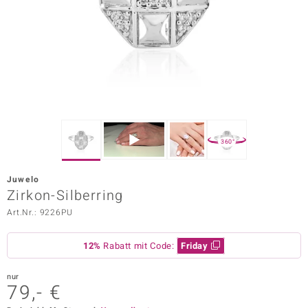
ors Edition
ana
Prince Designs
o
360°
Chic
Juwelo
insell
Zirkon-Silberring
Art.Nr.: 9226PU
n Vogue
 Show
12%
Rabatt mit Code:
Friday
o Paraíso
nur
79,- €
Classics