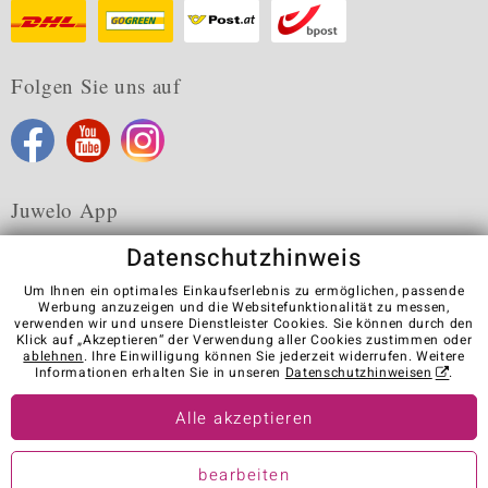
Folgen Sie uns auf
Juwelo App
Datenschutzhinweis
Um Ihnen ein optimales Einkaufserlebnis zu ermöglichen, passende
Werbung anzuzeigen und die Websitefunktionalität zu messen,
verwenden wir und unsere Dienstleister Cookies. Sie können durch den
Karriere
AGB
Datenschutz
Cookies
Impressum
Klick auf „Akzeptieren“ der Verwendung aller Cookies zustimmen oder
Kontakt
Vertrag widerrufen
ablehnen
. Ihre Einwilligung können Sie jederzeit widerrufen. Weitere
Informationen erhalten Sie in unseren
Datenschutzhinweisen
.
Visit our stores in other countries:
Alle akzeptieren
© Juwelo Deutschland GmbH (ein Tochterunternehmen der elumeo
bearbeiten
SE)