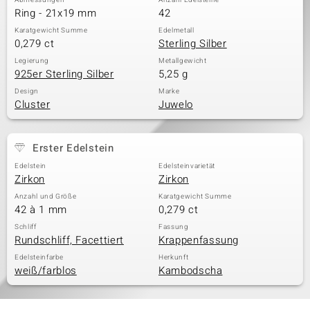
Abmessungen
Anzahl Edelsteine
Ring - 21x19 mm
42
Karatgewicht Summe
Edelmetall
0,279 ct
Sterling Silber
Legierung
Metallgewicht
925er Sterling Silber
5,25 g
Design
Marke
Cluster
Juwelo
Erster Edelstein
Edelstein
Edelsteinvarietät
Zirkon
Zirkon
Anzahl und Größe
Karatgewicht Summe
42 à 1 mm
0,279 ct
Schliff
Fassung
Rundschliff, Facettiert
Krappenfassung
Edelsteinfarbe
Herkunft
weiß/farblos
Kambodscha