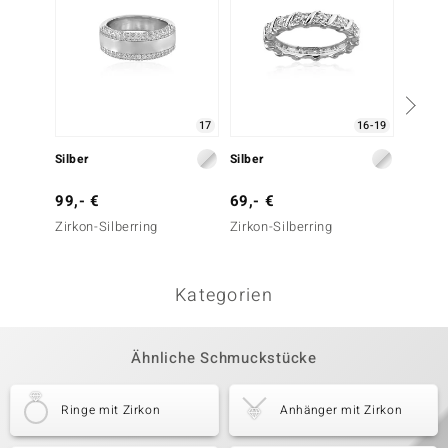
17
16-19
Silber
Silber
Silber
99,- €
69,- €
79,- 
Zirkon-Silberring
Zirkon-Silberring
Zirkon-
Kategorien
Ähnliche Schmuckstücke
Ringe mit Zirkon
Anhänger mit Zirkon