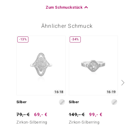
Zum Schmuckstück
Ähnlicher Schmuck
-13%
-34%
Nur n
16-18
16-19
Silber
Silber
Silber
79,- €
69,- €
149,- €
99,- €
49,- 
Zirkon-Silberring
Zirkon-Silberring
Weißer