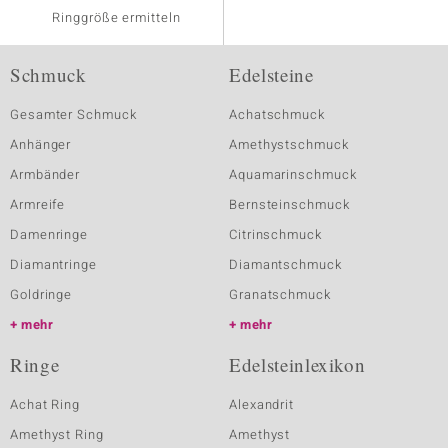
Ringgröße ermitteln
Schmuck
Edelsteine
Gesamter Schmuck
Achatschmuck
Anhänger
Amethystschmuck
Armbänder
Aquamarinschmuck
Armreife
Bernsteinschmuck
Damenringe
Citrinschmuck
Diamantringe
Diamantschmuck
Goldringe
Granatschmuck
mehr
mehr
Ringe
Edelsteinlexikon
Achat Ring
Alexandrit
Amethyst Ring
Amethyst