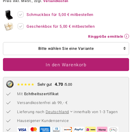
Preis inkl. MwSt., zzgl.
Versandkosten
 JUWELO
Schmuckbox für
5,00 €
mitbestellen
remonti
Geschenkbox für
5,00 €
mitbestellen
uca
Ringgröße ermitteln
no Collection
Bitte wählen Sie eine Variante
ENTS BY DE MELO
In den Warenkorb
va
otenier
4.70
★
★
★
★
★
Sehr gut
/5.00
 1894 Collection
Mit
Echtheitszertifikat
Versandkostenfrei ab 99,- €
Lieferung nach
Deutschland
innerhalb von 1-3 Tagen
ana
Hauseigener Kundenservice