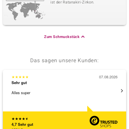
ist der Ratanakiri-Zirkon.
Zum Schmuckstück
Das sagen unsere Kunden:
★
★
★
★
★
07.08.2026
★
★
★
Sehr gut
Sehr g
Alles super
Eine V
zu noc
[ weite
★
★
★
★
★
4,7
Sehr gut