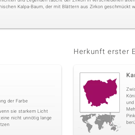
hichten und Legenden taucht der Zirkon in verschiedenen alten 
hischen Kalpa-Baum, der mit Blättern aus Zirkon geschmückt w
Herkunft erster 
Ka
Zwi
Kön
ng der Farbe
und
Mehr
wenn sie starkem Licht
Pink
teine nicht unnötig lange
berü
tzen