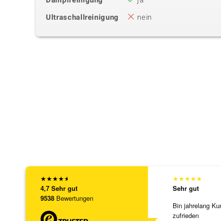
Dampfreinigung
ja
Ultraschallreinigung
nein
★
★
★
★
★
★
★
★
★
★
4,7
Sehr gut
Sehr gut
9538
Bewertungen
Bin jahrelang Ku
zufrieden