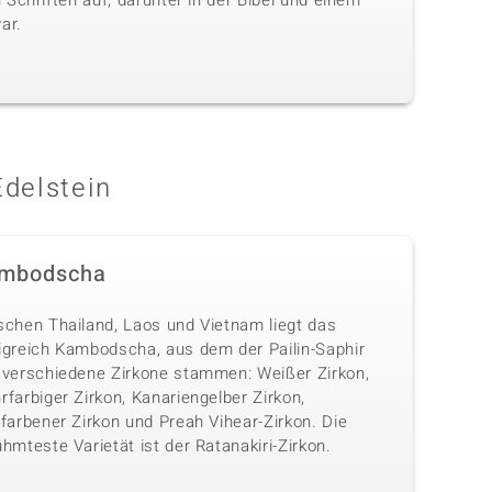
Schriften auf, darunter in der Bibel und einem
ar.
Edelstein
mbodscha
schen Thailand, Laos und Vietnam liegt das
igreich Kambodscha, aus dem der Pailin-Saphir
 verschiedene Zirkone stammen: Weißer Zirkon,
farbiger Zirkon, Kanariengelber Zirkon,
farbener Zirkon und Preah Vihear-Zirkon. Die
hmteste Varietät ist der Ratanakiri-Zirkon.