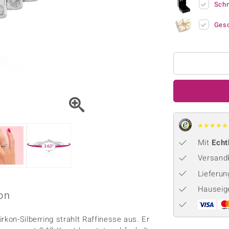
Onyx
Peridot
Sch
ns
♦ Silberhalsketten
TPC
Rhodolith
Spektro
k
♦ Silberohrringe
Trends & Classics
Ges
Türkis
Turmal
♦ Silberanhänger
Vitale Minerale
n
Platinschmuck
Blau
Grün
★
★
★
★
★
Mit
Echt
360°
Versandk
Lieferu
Hauseig
on
rkon-Silberring strahlt Raffinesse aus. Er