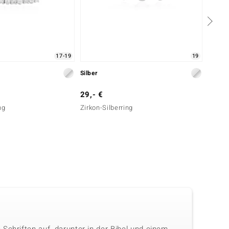
17-19
19
Silber
Silber
29,- €
69,- 
ng
Zirkon-Silberring
Weißer