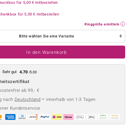
Perle
muckbox für
5,00 €
mitbestellen
Ringgröße ermitteln
lith
Spinell
chenkbox für
5,00 €
mitbestellen
in
Zirkon
Ringgröße ermitteln
Bitte wählen Sie eine Variante
Gelb
In den Warenkorb
Sehr gut
4.70
/5.00
heitszertifikat
ostenfrei ab 99,- €
ng nach
Deutschland
innerhalb von 1-3 Tagen
ener Kundenservice