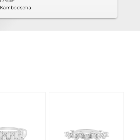
Herkunft
Kambodscha