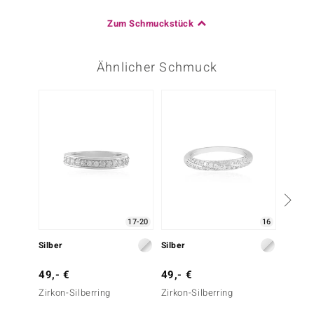
Zum Schmuckstück
Ähnlicher Schmuck
Nur n
17-20
16
Silber
Silber
Silber
49,- €
49,- €
39,- 
Zirkon-Silberring
Zirkon-Silberring
Zirkon-