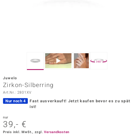
ors Edition
ana
Prince Designs
o
360°
Chic
Juwelo
insell
Zirkon-Silberring
Art.Nr.: 2801XV
n Vogue
Nur noch 4
Fast ausverkauft!
Jetzt kaufen bevor es zu spät
 Show
ist!
o Paraíso
nur
39,- €
Classics
Preis inkl. MwSt., zzgl.
Versandkosten