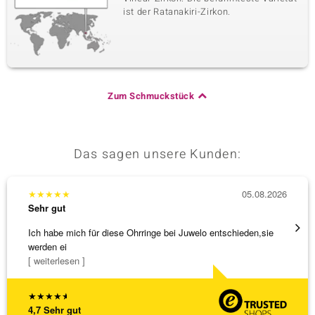
ist der Ratanakiri-Zirkon.
Zum Schmuckstück
Das sagen unsere Kunden:
★
★
★
★
★
05.08.2026
★
★
★
Sehr gut
Sehr g
Ich habe mich für diese Ohrringe bei Juwelo entschieden,sie
Schnel
werden ei
[ weiterlesen ]
★
★
★
★
★
4,7
Sehr gut