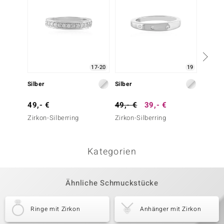
17-20
19
Silber
Silber
Silber
49,- €
49,- €
39,- €
149,-
Zirkon-Silberring
Zirkon-Silberring
Zirkon-
Kategorien
Ähnliche Schmuckstücke
Ringe mit Zirkon
Anhänger mit Zirkon