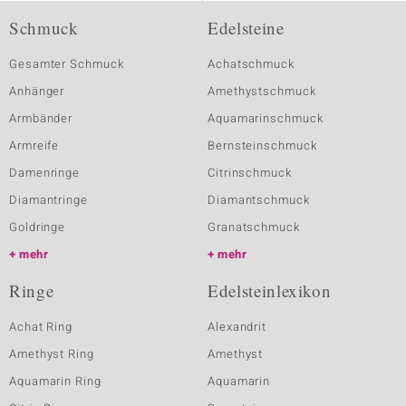
Schmuck
Edelsteine
Gesamter Schmuck
Achatschmuck
Anhänger
Amethystschmuck
Armbänder
Aquamarinschmuck
Armreife
Bernsteinschmuck
Damenringe
Citrinschmuck
Diamantringe
Diamantschmuck
Goldringe
Granatschmuck
mehr
mehr
Ringe
Edelsteinlexikon
Achat Ring
Alexandrit
Amethyst Ring
Amethyst
Aquamarin Ring
Aquamarin