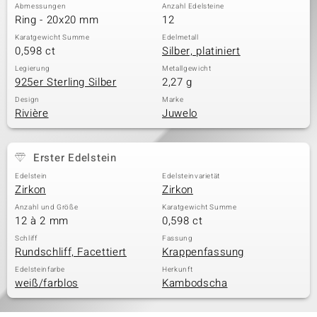
Abmessungen
Anzahl Edelsteine
Ring - 20x20 mm
12
Karatgewicht Summe
Edelmetall
0,598 ct
Silber, platiniert
Legierung
Metallgewicht
925er Sterling Silber
2,27 g
Design
Marke
Rivière
Juwelo
Erster Edelstein
Edelstein
Edelsteinvarietät
Zirkon
Zirkon
Anzahl und Größe
Karatgewicht Summe
12 à 2 mm
0,598 ct
Schliff
Fassung
Rundschliff, Facettiert
Krappenfassung
Edelsteinfarbe
Herkunft
weiß/farblos
Kambodscha