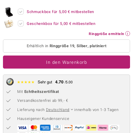
 JUWELO
Schmuckbox für
5,00 €
mitbestellen
remonti
Geschenkbox für
5,00 €
mitbestellen
uca
Ringgröße ermitteln
no Collection
Erhältlich in
Ringgröße 19, Silber, platiniert
ENTS BY DE MELO
In den Warenkorb
va
otenier
4.70
★
★
★
★
★
Sehr gut
/5.00
Mit
Echtheitszertifikat
 1894 Collection
Versandkostenfrei ab 99,- €
Lieferung nach
Deutschland
innerhalb von 1-3 Tagen
ana
Hauseigener Kundenservice