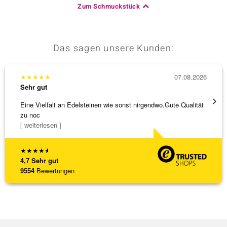
Zum Schmuckstück
Das sagen unsere Kunden:
★
★
★
★
★
07.08.2026
★
★
★
Sehr gut
Sehr g
Eine Vielfalt an Edelsteinen wie sonst nirgendwo.Gute Qualität
Hatte 
zu noc
Schmu
[ weiterlesen ]
[ weite
★
★
★
★
★
4,7
Sehr gut
9554
Bewertungen