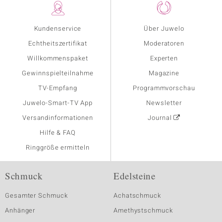
Kundenservice
Über Juwelo
Echtheitszertifikat
Moderatoren
Willkommenspaket
Experten
Gewinnspielteilnahme
Magazine
TV-Empfang
Programmvorschau
Juwelo-Smart-TV App
Newsletter
Versandinformationen
Journal
Hilfe & FAQ
Ringgröße ermitteln
Schmuck
Edelsteine
Gesamter Schmuck
Achatschmuck
Anhänger
Amethystschmuck