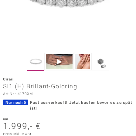
ors Edition
ana
Prince Designs
o
Chic
Cirari
insell
SI1 (H) Brillant-Goldring
Art.Nr.: 4170XM
n Vogue
Nur noch 5
Fast ausverkauft!
Jetzt kaufen bevor es zu spät
 Show
ist!
o Paraíso
nur
1.999,- €
Classics
Preis inkl. MwSt.