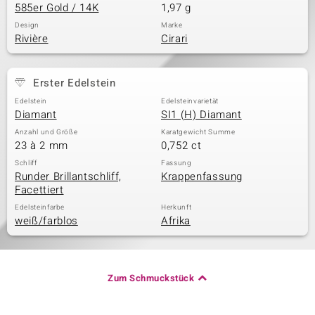
585er Gold / 14K
1,97 g
Design
Marke
Rivière
Cirari
Erster Edelstein
Edelstein
Edelsteinvarietät
Diamant
SI1 (H) Diamant
Anzahl und Größe
Karatgewicht Summe
23 à 2 mm
0,752 ct
Schliff
Fassung
Runder Brillantschliff,
Krappenfassung
Facettiert
Edelsteinfarbe
Herkunft
weiß/farblos
Afrika
Zum Schmuckstück