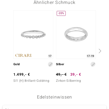
Ähnlicher Schmuck
-20%
17
17-19
Gold
Silber
Silber
1.499,- €
49,- €
39,- €
49,- 
SI1 (H) Brillant-Goldring
Zirkon-Silberring
Zirkon-
Edelsteinwissen