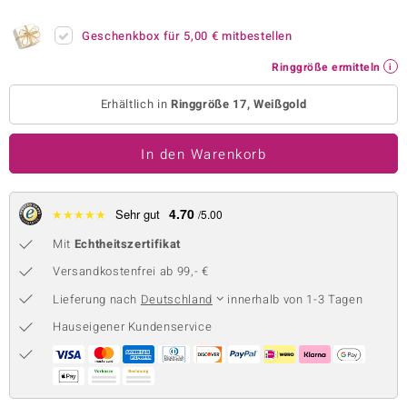
 JUWELO
Geschenkbox für
5,00 €
mitbestellen
remonti
Ringgröße ermitteln
uca
Erhältlich in
Ringgröße 17, Weißgold
no Collection
In den Warenkorb
ENTS BY DE MELO
va
4.70
★
★
★
★
★
Sehr gut
/5.00
Mit
Echtheitszertifikat
otenier
Versandkostenfrei ab 99,- €
 1894 Collection
Lieferung nach
Deutschland
innerhalb von 1-3 Tagen
Hauseigener Kundenservice
ana