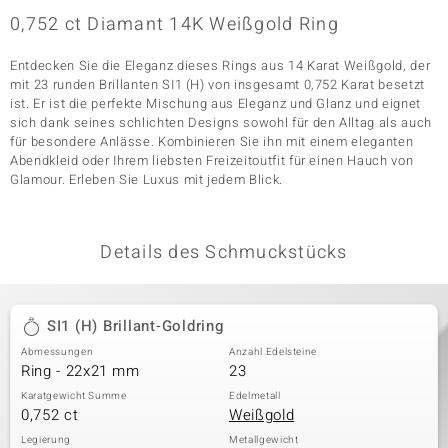
0,752 ct Diamant 14K Weißgold Ring
Entdecken Sie die Eleganz dieses Rings aus 14 Karat Weißgold, der
& Classics
mit 23 runden Brillanten SI1 (H) von insgesamt 0,752 Karat besetzt
ist. Er ist die perfekte Mischung aus Eleganz und Glanz und eignet
Minerale
sich dank seines schlichten Designs sowohl für den Alltag als auch
für besondere Anlässe. Kombinieren Sie ihn mit einem eleganten
Abendkleid oder Ihrem liebsten Freizeitoutfit für einen Hauch von
Glamour. Erleben Sie Luxus mit jedem Blick.
Details des Schmuckstücks
SI1 (H) Brillant-Goldring
Abmessungen
Anzahl Edelsteine
Ring - 22x21 mm
23
Karatgewicht Summe
Edelmetall
0,752 ct
Weißgold
Legierung
Metallgewicht