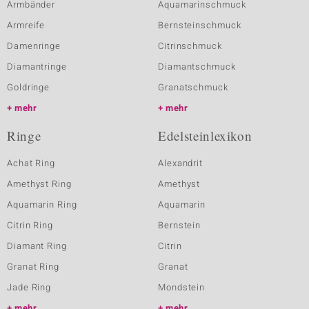
Armbänder
Aquamarinschmuck
Armreife
Bernsteinschmuck
Damenringe
Citrinschmuck
Diamantringe
Diamantschmuck
Goldringe
Granatschmuck
mehr
mehr
Ringe
Edelsteinlexikon
Achat Ring
Alexandrit
Amethyst Ring
Amethyst
Aquamarin Ring
Aquamarin
Citrin Ring
Bernstein
Diamant Ring
Citrin
Granat Ring
Granat
Jade Ring
Mondstein
mehr
mehr