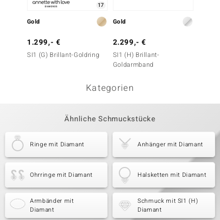
17
Gold
Gold
Gold
1.299,- €
2.299,- €
2.499
SI1 (G) Brillant-Goldring
SI1 (H) Brillant-
I1 (H) 
Goldarmband
Kategorien
Ähnliche Schmuckstücke
Ringe mit Diamant
Anhänger mit Diamant
Ohrringe mit Diamant
Halsketten mit Diamant
Armbänder mit
Schmuck mit SI1 (H)
Diamant
Diamant