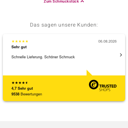
Zum Schmuckstück
Das sagen unsere Kunden:
★
★
★
★
★
06.08.2026
★
★
★
Sehr gut
Sehr g
Schnelle Lieferung. Schöner Schmuck
Top Qu
★
★
★
★
★
4,7
Sehr gut
9538
Bewertungen