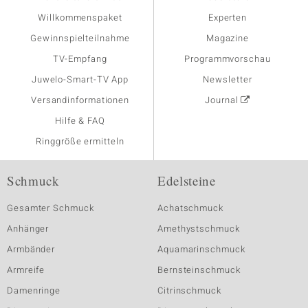
Willkommenspaket
Experten
Gewinnspielteilnahme
Magazine
TV-Empfang
Programmvorschau
Juwelo-Smart-TV App
Newsletter
Versandinformationen
Journal
Hilfe & FAQ
Ringgröße ermitteln
Schmuck
Edelsteine
Gesamter Schmuck
Achatschmuck
Anhänger
Amethystschmuck
Armbänder
Aquamarinschmuck
Armreife
Bernsteinschmuck
Damenringe
Citrinschmuck