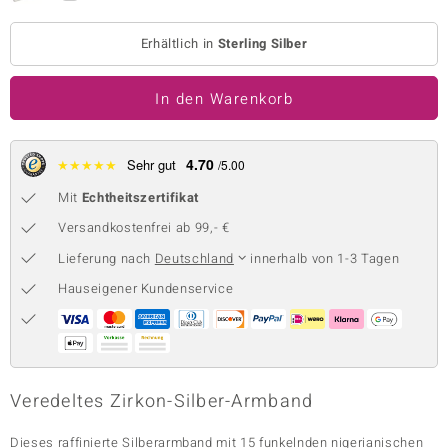
 JUWELO
Erhältlich in
Sterling Silber
remonti
In den Warenkorb
uca
no Collection
4.70
★
★
★
★
★
Sehr gut
/5.00
ENTS BY DE MELO
Mit
Echtheitszertifikat
Versandkostenfrei ab 99,- €
va
Lieferung nach
Deutschland
innerhalb von 1-3 Tagen
otenier
Hauseigener Kundenservice
 1894 Collection
ana
Veredeltes Zirkon-Silber-Armband
Dieses raffinierte Silberarmband mit 15 funkelnden nigerianischen