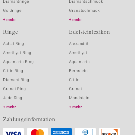
Diamantringe
Diamantschmuck
Goldringe
Granatschmuck
mehr
mehr
Ringe
Edelsteinlexikon
Achat Ring
Alexandrit
Amethyst Ring
Amethyst
Aquamarin Ring
Aquamarin
Citrin Ring
Bernstein
Diamant Ring
Citrin
Granat Ring
Granat
Jade Ring
Mondstein
mehr
mehr
Zahlungsinformation