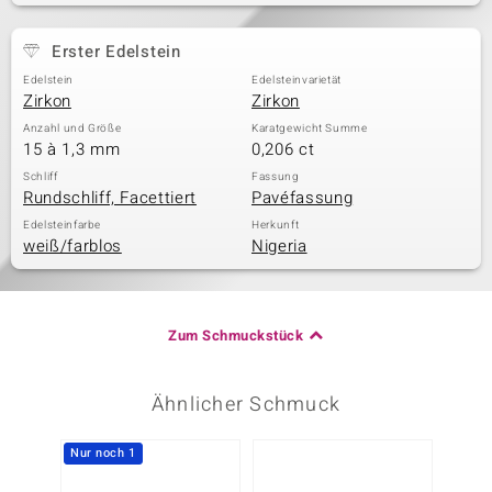
Erster Edelstein
Edelstein
Edelsteinvarietät
Zirkon
Zirkon
Anzahl und Größe
Karatgewicht Summe
15 à 1,3 mm
0,206 ct
Schliff
Fassung
Rundschliff, Facettiert
Pavéfassung
Edelsteinfarbe
Herkunft
weiß/farblos
Nigeria
Zum Schmuckstück
Ähnlicher Schmuck
Nur noch 1
-10%