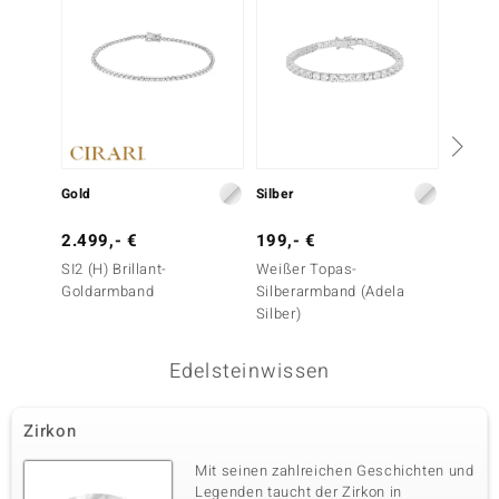
Gold
Silber
Gold
2.499,- €
199,- €
19.99
€
SI2 (H) Brillant-
Weißer Topas-
Goldarmband
Silberarmband (Adela
SI1 (H
Silber)
Golda
Edelsteinwissen
Zirkon
Mit seinen zahlreichen Geschichten und
Legenden taucht der Zirkon in