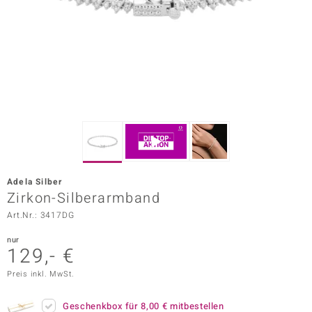
ors Edition
ana
Prince Designs
o
Chic
Adela Silber
insell
Zirkon-Silberarmband
Art.Nr.: 3417DG
n Vogue
nur
 Show
129,- €
o Paraíso
Preis inkl. MwSt.
Classics
Geschenkbox für
8,00 €
mitbestellen