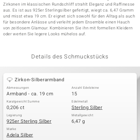
Zirkonen im klassischen Rundschliff strahlt Eleganz und Raffinesse
aus. Es ist aus 925er Sterlingsilber gefertigt, wiegt ca. 6,47 Gramm
und misst etwa 19 cm. Er eignet sich sowohl für den Alltag als auch
& Classics
für besondere Anlässe und verleiht jedem Ensemble einen Hauch
von zeitlosem Glamour. Kombinieren Sie ihn mit formellen Kleidern
oder werten Sie legere Looks mühelos auf.
Minerale
Details des Schmuckstücks
Zirkon-Silberarmband
Abmessungen
Anzahl Edelsteine
Armband - ca. 19 cm
15
Karatgewicht Summe
Edelmetall
0,206 ct
Sterling Silber
Legierung
Metallgewicht
925er Sterling Silber
6,47 g
Marke
Adela Silber